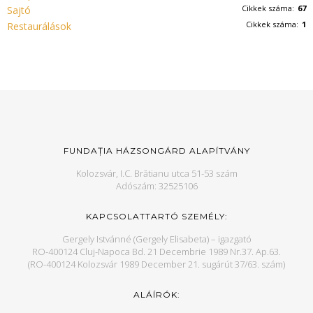
Cikkek száma:
67
Sajtó
Cikkek száma:
1
Restaurálások
FUNDAȚIA HÁZSONGÁRD ALAPÍTVÁNY
Kolozsvár, I.C. Brătianu utca 51-53 szám
Adószám: 32525106
KAPCSOLATTARTÓ SZEMÉLY:
Gergely Istvánné (Gergely Elisabeta) – igazgató
RO-400124 Cluj-Napoca Bd. 21 Decembrie 1989 Nr.37. Ap.63.
(RO-400124 Kolozsvár 1989 December 21. sugárút 37/63. szám)
ALÁÍRÓK: