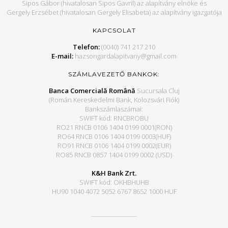
Sipos Gábor (hivatalosan Sipos Gavril) az alapítvány elnöke és
Gergely Erzsébet (hivatalosan Gergely Elisabeta) az alapítvány igazgatója
KAPCSOLAT
Telefon:
(0040) 741 217 210
E-mail:
hazsongardalapitvany@gmail.com
SZÁMLAVEZETŐ BANKOK:
Banca Comercială Română
Sucursala Cluj
(Román Kereskedelmi Bank, Kolozsvári Fiók)
Bankszámlaszámai:
SWIFT kód: RNCBROBU
RO21 RNCB 0106 1404 0199 0001(RON)
RO64 RNCB 0106 1404 0199 0003(HUF)
RO91 RNCB 0106 1404 0199 0002(EUR)
RO85 RNCB 0857 1404 0199 0002 (USD)
K&H Bank Zrt.
SWIFT kód: OKHBHUHB
HU90 1040 4072 5052 6767 8652 1000 HUF