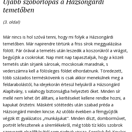
Újabb szoborlopás a Házsongárdi
temetőben
(3. oldal)
Már nincs is hol szóvá tenni, hogy mi folyik a Házsongárdi
temetőben. Már napirendre tértünk a friss sírok meggyalázása
fölött. Pár órával a temetés után leszedik a koszorúkról a virágot,
begyűjtik a csokrokat. Nap mint nap tapasztaljuk, hogy a közeli
temetés után sírjaink sárosak, mocskosak maradnak, s
vederszámra kell a fölösleges földet elhordatnunk. Töredezett,
több százados termésköveink is csak akkor menekülnek meg a
feldarabolástól, ha idejekorán értesül helyükről a Házsongárd
Alapítvány, s valahogy biztonságba helyezteti őket. Minden sír
mellé nem lehet őrt állítani, a kerítéseket kellene rendbe hozni, a
kapukat őriztetni. Másként sötétedés után szabad préda a
Házsongárd minden kincse. Az utóbbi években a fémgyűjtők
végzik itt gyalázatos „munkájukat". Minden díszt, domborművet,
portrét lefeszítenek a síremlékekről, még több tíz kilós szobrok
szervezett elszállításától sem riadnak vissza. Soroljuk fel: Kovács