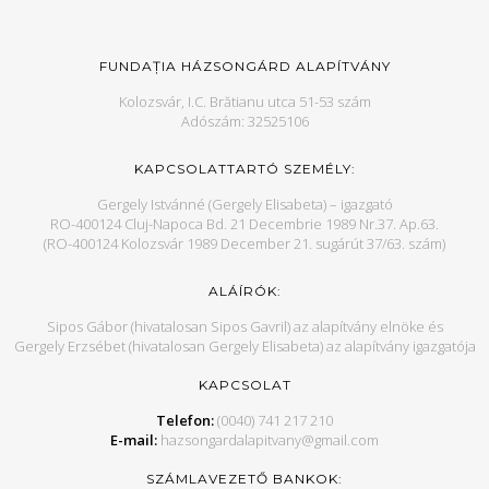
FUNDAȚIA HÁZSONGÁRD ALAPÍTVÁNY
Kolozsvár, I.C. Brătianu utca 51-53 szám
Adószám: 32525106
KAPCSOLATTARTÓ SZEMÉLY:
Gergely Istvánné (Gergely Elisabeta) – igazgató
RO-400124 Cluj-Napoca Bd. 21 Decembrie 1989 Nr.37. Ap.63.
(RO-400124 Kolozsvár 1989 December 21. sugárút 37/63. szám)
ALÁÍRÓK:
Sipos Gábor (hivatalosan Sipos Gavril) az alapítvány elnöke és
Gergely Erzsébet (hivatalosan Gergely Elisabeta) az alapítvány igazgatója
KAPCSOLAT
Telefon:
(0040) 741 217 210
E-mail:
hazsongardalapitvany@gmail.com
SZÁMLAVEZETŐ BANKOK: