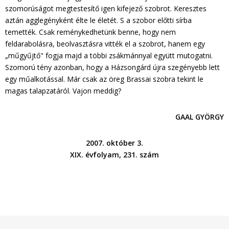
szomorúságot megtestesítő igen kifejező szobrot. Keresztes
aztán agglegényként élte le életét. S a szobor előtti sírba
temették. Csak reménykedhetünk benne, hogy nem
feldarabolásra, beolvasztásra vitték el a szobrot, hanem egy
„műgyűjtő" fogja majd a többi zsákmánnyal együtt mutogatni.
Szomorú tény azonban, hogy a Házsongárd újra szegényebb lett
egy műalkotással. Már csak az öreg Brassai szobra tekint le
magas talapzatáról. Vajon meddig?
GAAL GYÖRGY
2007. október 3.
XIX. évfolyam, 231. szám