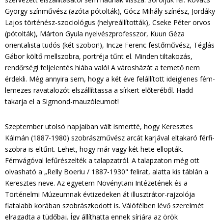
György színművész (azóta pótolták), Gócz Mihály színész, Jordáky
Lajos történész-szociológus (helyreállították), Cseke Péter orvos
(pótolták), Márton Gyula nyelvészprofesszor, Kuun Géza
orientalista tudós (két szobor!), Incze Ferenc festőművész, Téglás
Gábor költő mellszobra, portréja tűnt el. Minden tiltakozás,
rendőrségi feljelentés hiába való! A városházát a temető nem
érdekli. Még annyira sem, hogy a két éve felállított ideiglenes fém-
lemezes ravatalozót elszállíttassa a sírkert előteréből. Hadd
takarja el a Sigmond-mauzóleumot!
Szeptember utolsó napjaiban vált ismertté, hogy Keresztes
Kálmán (1887-1980) szobrászművész arcát karjával eltakaró férfi-
szobra is eltűnt. Lehet, hogy már vagy két hete ellopták.
Fémvágóval lefűrészelték a talapzatról. A talapzaton még ott
olvasható a „Relly Boeriu / 1887-1930" felirat, alatta kis táblán a
Keresztes neve. Az egyetem Növénytani Intézetének és a
Történelmi Múzeumnak évtizedeken át illusztrátor-rajzolója
fiatalabb korában szobrászkodott is. Válófélben lévő szerelmét
elragadta a tüdőbaj. Így állíthatta ennek sírjára az örök