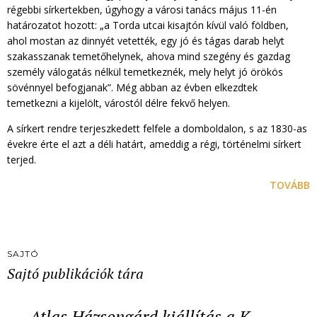
régebbi sírkertekben, úgyhogy a városi tanács május 11-én
határozatot hozott: „a Torda utcai kisajtón kívül való földben,
ahol mostan az dinnyét vetették, egy jó és tágas darab helyt
szakasszanak temetőhelynek, ahova mind szegény és gazdag
személy válogatás nélkül temetkeznék, mely helyt jó örökös
sövénnyel befogjanak”. Még abban az évben elkezdtek
temetkezni a kijelölt, várostól délre fekvő helyen.
A sírkert rendre terjeszkedett felfele a domboldalon, s az 1830-as
évekre érte el azt a déli határt, ameddig a régi, történelmi sírkert
terjed.
TOVÁBB
SAJTÓ
Sajtó publikációk tára
Atlas Házsongárd kiállítás a K…