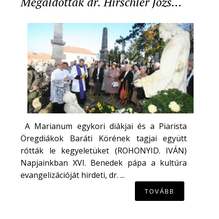
Megáldották dr. Hirschler Józs…
A Marianum egykori diákjai és a Piarista
Öregdiákok Baráti Körének tagjai együtt
rótták le kegyeletüket (ROHONYID. IVÁN)
Napjainkban XVI. Benedek pápa a kultúra
evangelizációját hirdeti, dr. ...
TOVÁBB