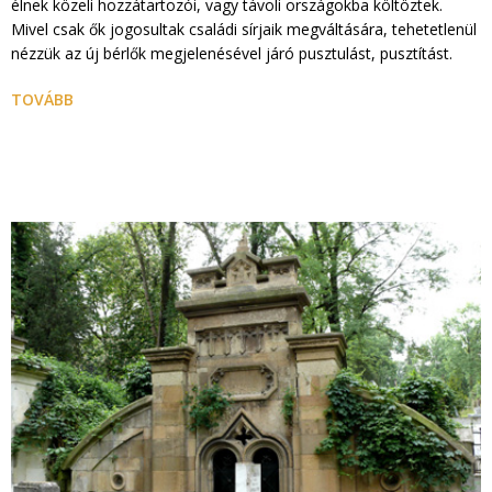
élnek közeli hozzátartozói, vagy távoli országokba költöztek.
Mivel csak ők jogosultak családi sírjaik megváltására, tehetetlenül
nézzük az új bérlők megjelenésével járó pusztulást, pusztítást.
TOVÁBB