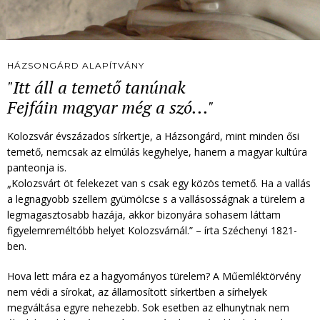
HÁZSONGÁRD ALAPÍTVÁNY
"Itt áll a temető tanúnak
Fejfáin magyar még a szó..."
Kolozsvár évszázados sírkertje, a Házsongárd, mint minden ősi
temető, nemcsak az elmúlás kegyhelye, hanem a magyar kultúra
panteonja is.
„Kolozsvárt öt felekezet van s csak egy közös temető. Ha a vallás
a legnagyobb szellem gyümölcse s a vallásosságnak a türelem a
legmagasztosabb hazája, akkor bizonyára sohasem láttam
figyelemreméltóbb helyet Kolozsvárnál.” – írta Széchenyi 1821-
ben.
Hova lett mára ez a hagyományos türelem? A Műemléktörvény
nem védi a sírokat, az államosított sírkertben a sírhelyek
megváltása egyre nehezebb. Sok esetben az elhunytnak nem