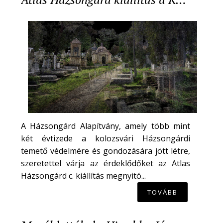
A Házsongárd Alapítvány, amely több mint
két évtizede a kolozsvári Házsongárdi
temető védelmére és gondozására jött létre,
szeretettel várja az érdeklődőket az Atlas
Házsongárd c. kiállítás megnyitó...
TOVÁBB