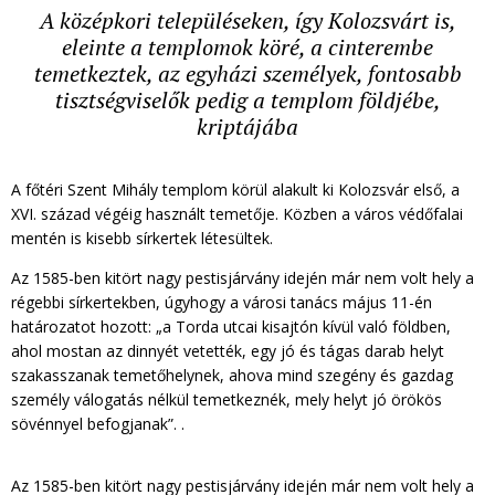
A középkori településeken, így Kolozsvárt is,
eleinte a templomok köré, a cinterembe
temetkeztek, az egyházi személyek, fontosabb
tisztségviselők pedig a templom földjébe,
kriptájába
A főtéri Szent Mihály templom körül alakult ki Kolozsvár első, a
XVI. század végéig használt temetője. Közben a város védőfalai
mentén is kisebb sírkertek létesültek.
Az 1585-ben kitört nagy pestisjárvány idején már nem volt hely a
régebbi sírkertekben, úgyhogy a városi tanács május 11-én
határozatot hozott: „a Torda utcai kisajtón kívül való földben,
ahol mostan az dinnyét vetették, egy jó és tágas darab helyt
szakasszanak temetőhelynek, ahova mind szegény és gazdag
személy válogatás nélkül temetkeznék, mely helyt jó örökös
sövénnyel befogjanak”. .
Az 1585-ben kitört nagy pestisjárvány idején már nem volt hely a