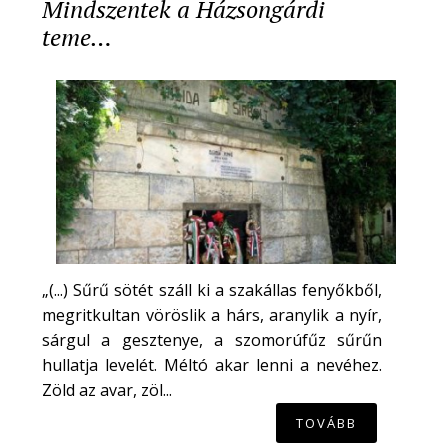
Mindszentek a Házsongárdi
teme…
„(...) Sűrű sötét száll ki a szakállas fenyőkből,
megritkultan vöröslik a hárs, aranylik a nyír,
sárgul a gesztenye, a szomorúfűz sűrűn
hullatja levelét. Méltó akar lenni a nevéhez.
Zöld az avar, zöl...
TOVÁBB