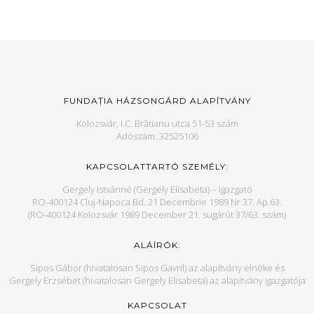
FUNDAȚIA HÁZSONGÁRD ALAPÍTVÁNY
Kolozsvár, I.C. Brătianu utca 51-53 szám
Adószám: 32525106
KAPCSOLATTARTÓ SZEMÉLY:
Gergely Istvánné (Gergely Elisabeta) – igazgató
RO-400124 Cluj-Napoca Bd. 21 Decembrie 1989 Nr.37. Ap.63.
(RO-400124 Kolozsvár 1989 December 21. sugárút 37/63. szám)
ALÁÍRÓK:
Sipos Gábor (hivatalosan Sipos Gavril) az alapítvány elnöke és
Gergely Erzsébet (hivatalosan Gergely Elisabeta) az alapítvány igazgatója
KAPCSOLAT