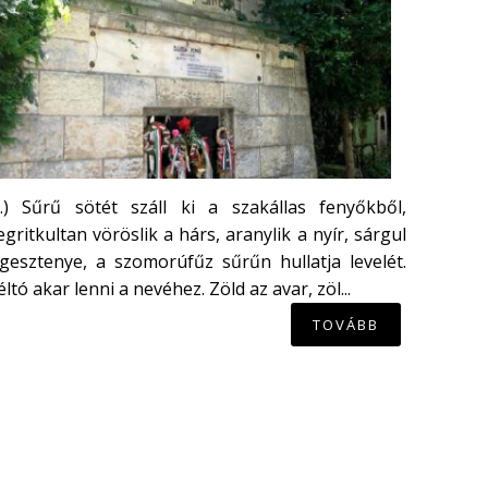
...) Sűrű sötét száll ki a szakállas fenyőkből,
gritkultan vöröslik a hárs, aranylik a nyír, sárgul
gesztenye, a szomorúfűz sűrűn hullatja levelét.
ltó akar lenni a nevéhez. Zöld az avar, zöl...
TOVÁBB