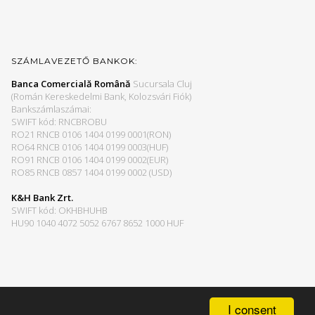
SZÁMLAVEZETŐ BANKOK:
Banca Comercială Română
Sucursala Cluj
(Román Kereskedelmi Bank, Kolozsvári Fiók)
Bankszámlaszámai:
SWIFT kód: RNCBROBU
RO21 RNCB 0106 1404 0199 0001(RON)
RO64 RNCB 0106 1404 0199 0003(HUF)
RO91 RNCB 0106 1404 0199 0002(EUR)
RO85 RNCB 0857 1404 0199 0002 (USD)
K&H Bank Zrt.
SWIFT kód: OKHBHUHB
HU90 1040 4072 5052 6767 8652 1000 HUF
I consent