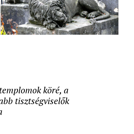
a templomok köré, a
abb tisztségviselők
a