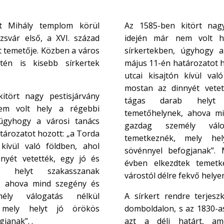
nt Mihály templom körül
Az 1585-ben kitört nagy
ozsvár első, a XVI. század
idején már nem volt h
t temetője. Közben a város
sírkertekben, úgyhogy a
tén is kisebb sírkertek
május 11-én határozatot h
utcai kisajtón kívül val
mostan az dinnyét vetet
itört nagy pestisjárvány
tágas darab helyt 
em volt hely a régebbi
temetőhelynek, ahova m
 úgyhogy a városi tanács
gazdag személy válo
tározatot hozott: „a Torda
temetkeznék, mely he
 kívül való földben, ahol
sövénnyel befogjanak”.
nyét vetették, egy jó és
évben elkezdtek temetkez
 helyt szakasszanak
várostól délre fekvő helye
, ahova mind szegény és
ély válogatás nélkül
A sírkert rendre terjeszk
 mely helyt jó örökös
domboldalon, s az 1830-as
janak”. .
azt a déli határt, am