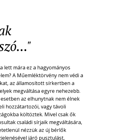
nak
zó..."
a lett mára ez a hagyományos
elem? A Műemléktörvény nem védi a
kat, az államosított sírkertben a
helyek megváltása egyre nehezebb.
 esetben az elhunytnak nem élnek
li hozzátartozói, vagy távoli
zágokba költöztek. Mivel csak ők
sultak családi sírjaik megváltására,
etetlenül nézzük az új bérlők
jelenésével járó pusztulást,