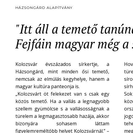
HÁZSONGÁRD ALAPÍTVÁNY
"Itt áll a temető tanú
Fejfáin magyar még a s
Kolozsvár évszázados sírkertje, a
Hov
Házsongárd, mint minden ősi temető,
tür
nemcsak az elmúlás kegyhelye, hanem a
síro
magyar kultúra panteonja is.
sír
„Kolozsvárt öt felekezet van s csak egy
Sok
közös temető. Ha a vallás a legnagyobb
köze
szellem gyümölcse s a vallásosságnak a
ors
türelem a legmagasztosabb hazája, akkor
jogo
bizonyára sohasem láttam
teh
figyelemreméltóbb helyet Kolozsvárnál.” –
meg