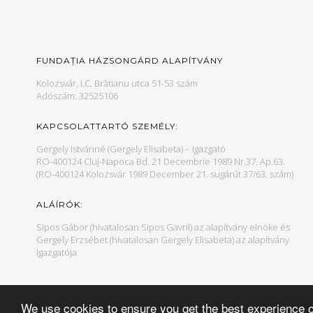
FUNDAȚIA HÁZSONGÁRD ALAPÍTVÁNY
Kolozsvár, I.C. Brătianu utca 51-53 szám
Adószám: 32525106
KAPCSOLATTARTÓ SZEMÉLY:
Gergely Istvánné (Gergely Elisabeta) – igazgató
RO-400124 Cluj-Napoca Bd. 21 Decembrie 1989 Nr.37. Ap.63.
(RO-400124 Kolozsvár 1989 December 21. sugárút 37/63. szám)
ALÁÍRÓK:
Sipos Gábor (hivatalosan Sipos Gavril) az alapítvány elnöke és
Gergely Erzsébet (hivatalosan Gergely Elisabeta) az alapítvány
igazgatója
We use cookies to ensure you get the best experience 