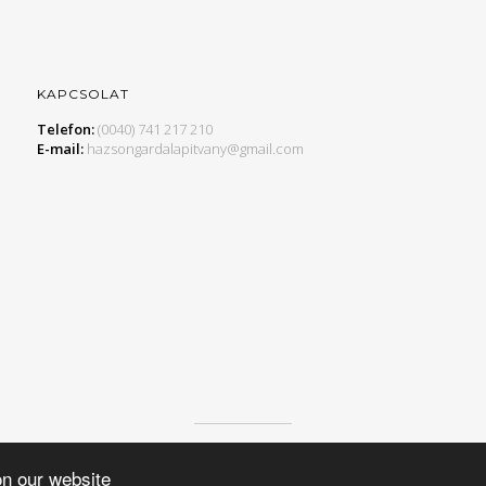
KAPCSOLAT
Telefon:
(0040) 741 217 210
E-mail:
hazsongardalapitvany@gmail.com
© 2015 HAZSONGÁRD ALAPÍTVÁNY, MINDEN JOG FENNTARTVA.
on our website