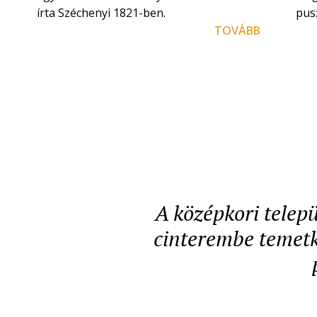
írta Széchenyi 1821-ben.
pusz
TOVÁBB
A középkori telepü
cinterembe temetke