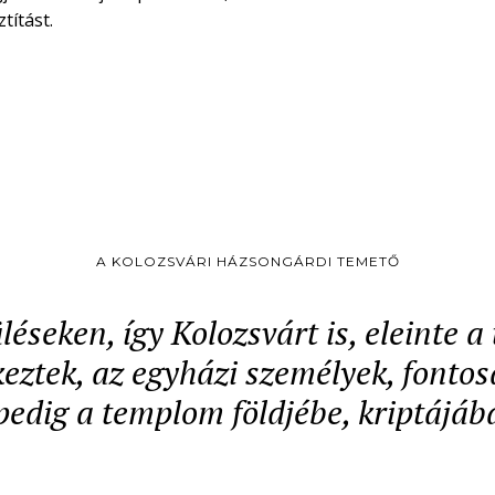
títást.
A KOLOZSVÁRI HÁZSONGÁRDI TEMETŐ
léseken, így Kolozsvárt is, eleinte 
ztek, az egyházi személyek, fontos
pedig a templom földjébe, kriptájáb