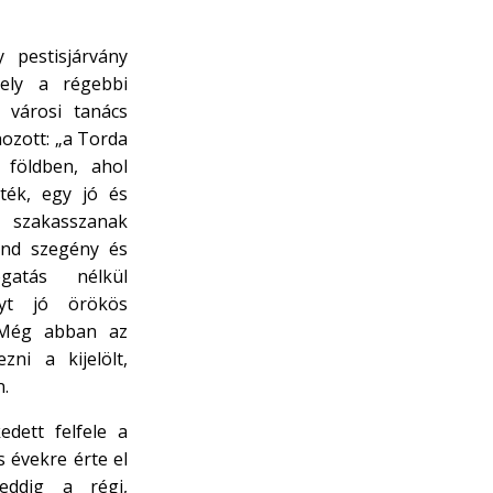
 pestisjárvány
ely a régebbi
 városi tanács
ozott: „a Torda
ó földben, ahol
ték, egy jó és
szakasszanak
ind szegény és
gatás nélkül
lyt jó örökös
 Még abban az
ni a kijelölt,
n.
edett felfele a
 évekre érte el
eddig a régi,