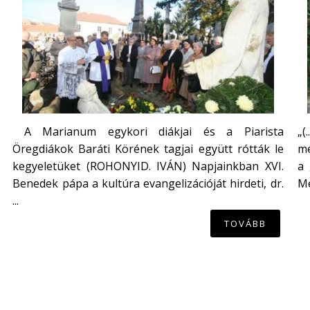
A Marianum egykori diákjai és a Piarista
„(
Öregdiákok Baráti Körének tagjai együtt rótták le
me
kegyeletüket (ROHONYID. IVÁN) Napjainkban XVI.
a 
Benedek pápa a kultúra evangelizációját hirdeti, dr.
Mé
...
TOVÁBB