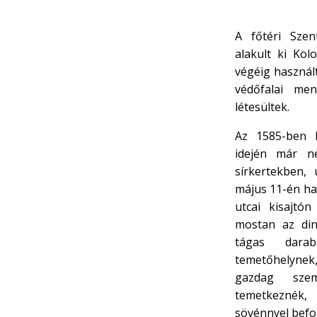
A főtéri Sze
alakult ki Kol
végéig használ
védőfalai men
létesültek.
Az 1585-ben k
idején már n
sírkertekben,
május 11-én ha
utcai kisajtón
mostan az din
tágas darab
temetőhelynek
gazdag szem
temetkeznék,
sövénnyel befog