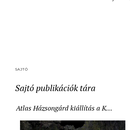
SAJTÓ
Sajtó publikációk tára
Atlas Házsongárd kiállítás a K…