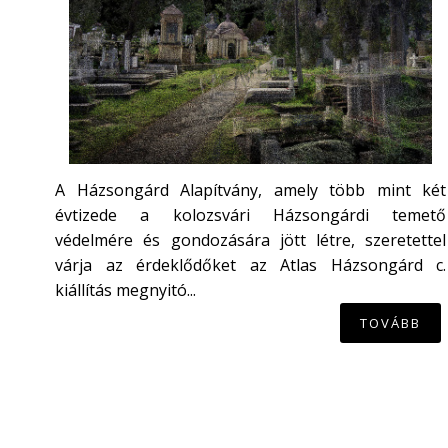
A Házsongárd Alapítvány, amely több mint két
évtizede a kolozsvári Házsongárdi temető
védelmére és gondozására jött létre, szeretettel
várja az érdeklődőket az Atlas Házsongárd c.
kiállítás megnyitó...
TOVÁBB