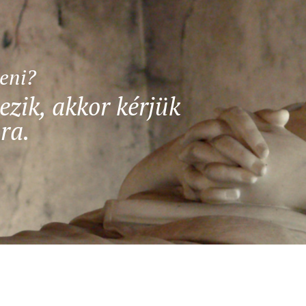
teni?
ezik, akkor kérjük
ra.