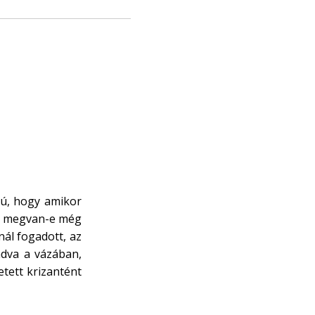
ú, hogy amikor
on megvan-e még
nál fogadott, az
adva a vázában,
tetett krizantént