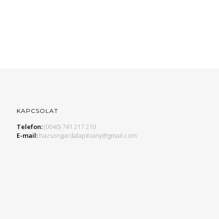
KAPCSOLAT
Telefon:
(0040) 741 217 210
E-mail:
hazsongardalapitvany@gmail.com