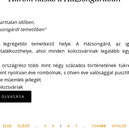
parttalan időben,
zsongárdi temetőben"
 legrégebbi temetkező helye. A Házsongárd, az iga
találkozóhelye, ahol minden kolozsvárinak legalább eg
 országrész több mint négy százados történetének tükre
int nyolcvan éve rombolnak, s ötven éve valósággal pusztí
e műemlék jellegét.
olozsváriak
K OLVASÁSA
ELSŐ
ELŐZŐ
…
3
4
5
6
7
…
TOVÁBB
UTOLSÓ