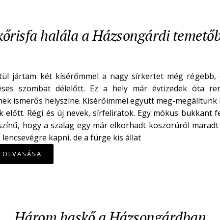
kőrisfa halála a Házsongárdi temető
tül jártam két kísérőmmel a nagy sírkertet még régebb, 
éses szombat délelőtt. Ez a hely már évtizedek óta ren
ek ismerős helyszíne. Kísérőimmel együtt meg-megálltunk
k előtt. Régi és új nevek, sírfeliratok. Egy mókus bukkant f
ószínű, hogy a szalag egy már elkorhadt koszorúról marad
 lencsevégre kapni, de a fürge kis állat
K OLVASÁSA
Három haskő a Házsongárdban