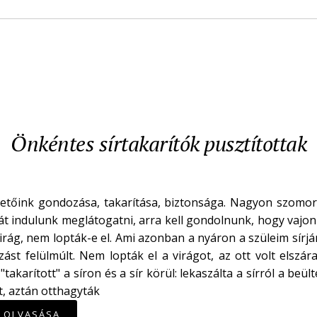
Önkéntes sírtakarítók pusztítottak
etőink gondozása, takarítása, biztonsága. Nagyon szomor
rját indulunk meglátogatni, arra kell gondolnunk, hogy vaj
virág, nem lopták-e el. Ami azonban a nyáron a szüleim sírjá
ást felülmúlt. Nem lopták el a virágot, az ott volt elszár
"takarított" a síron és a sír körül: lekaszálta a sírról a beül
t, aztán otthagyták
K OLVASÁSA