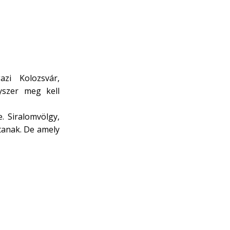
zi Kolozsvár,
yszer meg kell
. Siralomvölgy,
tanak. De amely