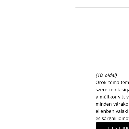
(10. oldal)
Örök téma tem
szeretteink sí
a múltkor vitt 
minden várakoz
ellenben valaki 
és sárgaliliomo
TELJES CIK