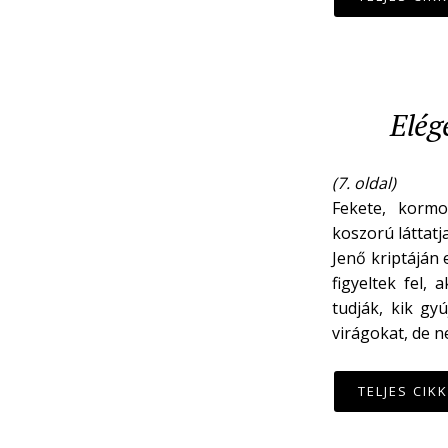
Elég
(7. oldal)
Fekete, kormo
koszorú láttatj
Jenő kriptáján 
figyeltek fel,
tudják, kik gy
virágokat, de n
TELJES CIK