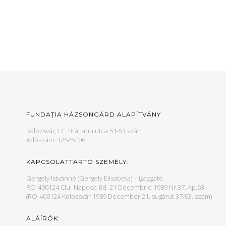
FUNDAȚIA HÁZSONGÁRD ALAPÍTVÁNY
Kolozsvár, I.C. Brătianu utca 51-53 szám
Adószám: 32525106
KAPCSOLATTARTÓ SZEMÉLY:
Gergely Istvánné (Gergely Elisabeta) – igazgató
RO-400124 Cluj-Napoca Bd. 21 Decembrie 1989 Nr.37. Ap.63.
(RO-400124 Kolozsvár 1989 December 21. sugárút 37/63. szám)
ALÁÍRÓK: