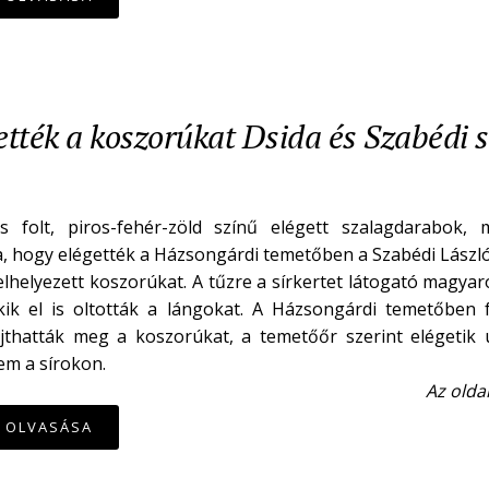
ették a koszorúkat Dsida és Szabédi s
s folt, piros-fehér-zöld színű elégett szalagdarabok, 
a, hogy elégették a Házsongárdi temetőben a Szabédi László
elhelyezett koszorúkat. A tűzre a sírkertet látogató magyar
 akik el is oltották a lángokat. A Házsongárdi temetőben
újthatták meg a koszorúkat, a temetőőr szerint elégetik
em a sírokon.
Az olda
K OLVASÁSA