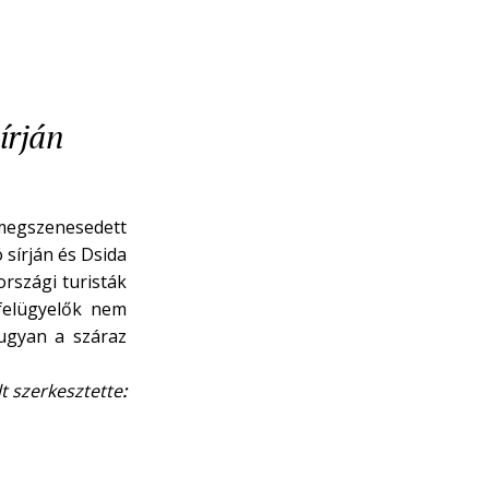
írján
megszenesedett
 sírján és Dsida
országi turisták
 felügyelők nem
 ugyan a száraz
lt szerkesztette
: