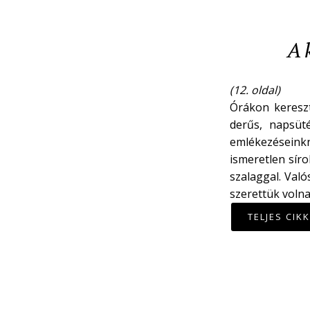
A 
(12. oldal)
Órákon keresz
derűs, napsüt
emlékezéseinkn
ismeretlen síro
szalaggal. Val
szerettük volna
TELJES CIK