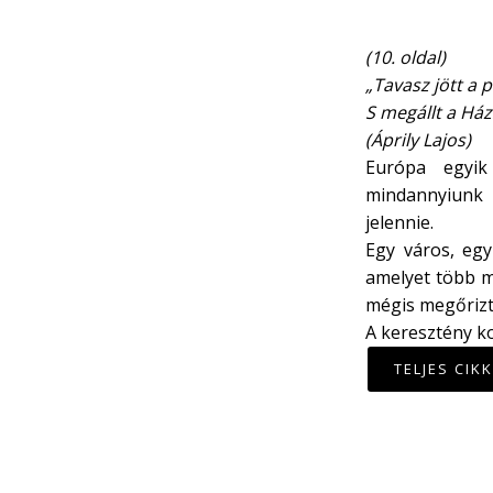
(10. oldal)
„Tavasz jött a 
S megállt a Há
(Áprily Lajos)
Európa egyik
mindannyiunk 
jelennie.
Egy város, egy
amelyet több m
mégis megőrizt
A keresztény k
TELJES CIK