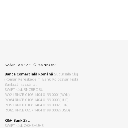
SZÁMLAVEZETŐ BANKOK:
Banca Comercială Română
Sucursala Cluj
(Román Kereskedelmi Bank, Kolozsvári Fiók)
Bankszámlaszámai:
SWIFT kód: RNCBROBU
RO21 RNCB 0106 1404 0199 0001(RON)
RO64 RNCB 0106 1404 0199 0003(HUF)
RO91 RNCB 0106 1404 0199 0002(EUR)
RO85 RNCB 0857 1404 0199 0002 (USD)
K&H Bank Zrt.
SWIFT kód: OKHBHUHB