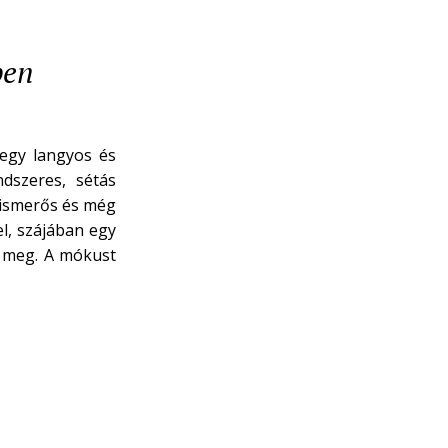
ben
egy langyos és
dszeres, sétás
 ismerős és még
el, szájában egy
t meg. A mókust