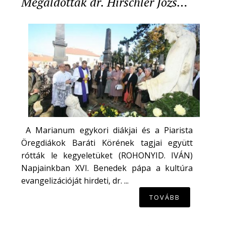
Megáldották dr. Hirschler Józs…
A Marianum egykori diákjai és a Piarista
Öregdiákok Baráti Körének tagjai együtt
rótták le kegyeletüket (ROHONYID. IVÁN)
Napjainkban XVI. Benedek pápa a kultúra
evangelizációját hirdeti, dr. ...
TOVÁBB