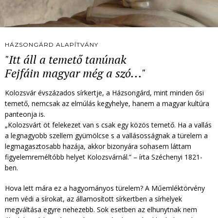
HÁZSONGÁRD ALAPÍTVÁNY
"Itt áll a temető tanúnak
Fejfáin magyar még a szó..."
Kolozsvár évszázados sírkertje, a Házsongárd, mint minden ősi
temető, nemcsak az elmúlás kegyhelye, hanem a magyar kultúra
panteonja is.
„Kolozsvárt öt felekezet van s csak egy közös temető. Ha a vallás
a legnagyobb szellem gyümölcse s a vallásosságnak a türelem a
legmagasztosabb hazája, akkor bizonyára sohasem láttam
figyelemreméltóbb helyet Kolozsvárnál.” – írta Széchenyi 1821-
ben.
Hova lett mára ez a hagyományos türelem? A Műemléktörvény
nem védi a sírokat, az államosított sírkertben a sírhelyek
megváltása egyre nehezebb. Sok esetben az elhunytnak nem