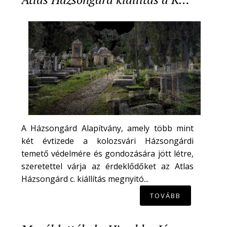
A Házsongárd Alapítvány, amely több mint
két évtizede a kolozsvári Házsongárdi
temető védelmére és gondozására jött létre,
szeretettel várja az érdeklődőket az Atlas
Házsongárd c. kiállítás megnyitó...
TOVÁBB