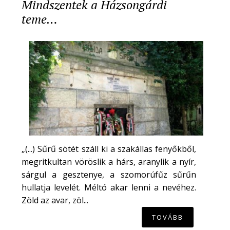
Mindszentek a Házsongárdi
teme…
„(...) Sűrű sötét száll ki a szakállas fenyőkből,
megritkultan vöröslik a hárs, aranylik a nyír,
sárgul a gesztenye, a szomorúfűz sűrűn
hullatja levelét. Méltó akar lenni a nevéhez.
Zöld az avar, zöl...
TOVÁBB