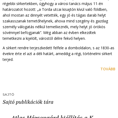
régebbi sírkertekben, úgyhogy a városi tanács május 11-én
határozatot hozott: „a Torda utcai kisajtón kívül való földben,
ahol mostan az dinnyét vetették, egy jó és tágas darab helyt
szakasszanak temetőhelynek, ahova mind szegény és gazdag
személy válogatás nélkül temetkeznék, mely helyt jó örökös
sövénnyel befogjanak”. Még abban az évben elkezdtek
temetkezni a kijelölt, várostól délre fekvő helyen.
A sírkert rendre terjeszkedett felfele a domboldalon, s az 1830-as
évekre érte el azt a déli határt, ameddig a régi, történelmi sírkert
terjed.
TOVÁBB
SAJTÓ
Sajtó publikációk tára
Atlas Házsongárd kiállítás a K…