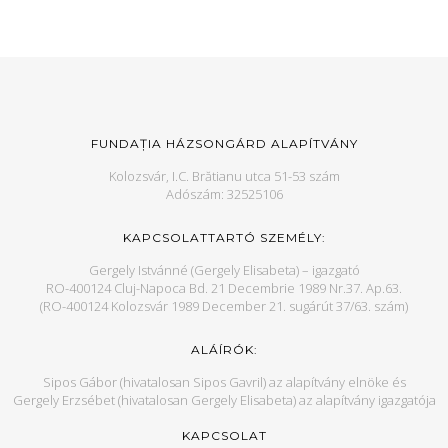
FUNDAȚIA HÁZSONGÁRD ALAPÍTVÁNY
Kolozsvár, I.C. Brătianu utca 51-53 szám
Adószám: 32525106
KAPCSOLATTARTÓ SZEMÉLY:
Gergely Istvánné (Gergely Elisabeta) – igazgató
RO-400124 Cluj-Napoca Bd. 21 Decembrie 1989 Nr.37. Ap.63.
(RO-400124 Kolozsvár 1989 December 21. sugárút 37/63. szám)
ALÁÍRÓK:
Sipos Gábor (hivatalosan Sipos Gavril) az alapítvány elnöke és
Gergely Erzsébet (hivatalosan Gergely Elisabeta) az alapítvány igazgatója
KAPCSOLAT