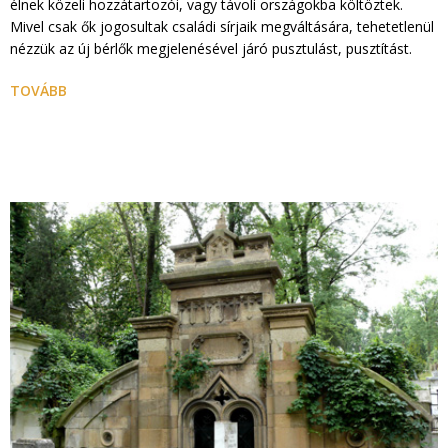
élnek közeli hozzátartozói, vagy távoli országokba költöztek.
Mivel csak ők jogosultak családi sírjaik megváltására, tehetetlenül
nézzük az új bérlők megjelenésével járó pusztulást, pusztítást.
TOVÁBB