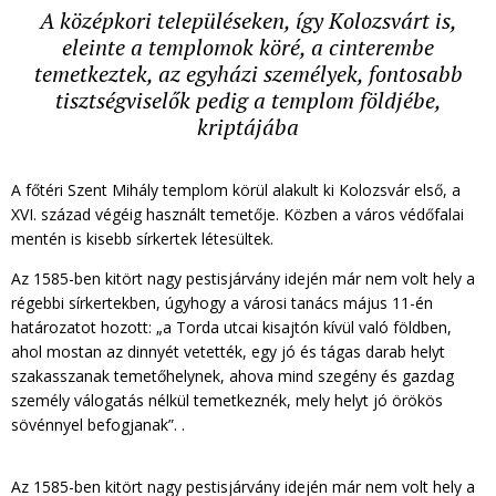
A középkori településeken, így Kolozsvárt is,
eleinte a templomok köré, a cinterembe
temetkeztek, az egyházi személyek, fontosabb
tisztségviselők pedig a templom földjébe,
kriptájába
A főtéri Szent Mihály templom körül alakult ki Kolozsvár első, a
XVI. század végéig használt temetője. Közben a város védőfalai
mentén is kisebb sírkertek létesültek.
Az 1585-ben kitört nagy pestisjárvány idején már nem volt hely a
régebbi sírkertekben, úgyhogy a városi tanács május 11-én
határozatot hozott: „a Torda utcai kisajtón kívül való földben,
ahol mostan az dinnyét vetették, egy jó és tágas darab helyt
szakasszanak temetőhelynek, ahova mind szegény és gazdag
személy válogatás nélkül temetkeznék, mely helyt jó örökös
sövénnyel befogjanak”. .
Az 1585-ben kitört nagy pestisjárvány idején már nem volt hely a