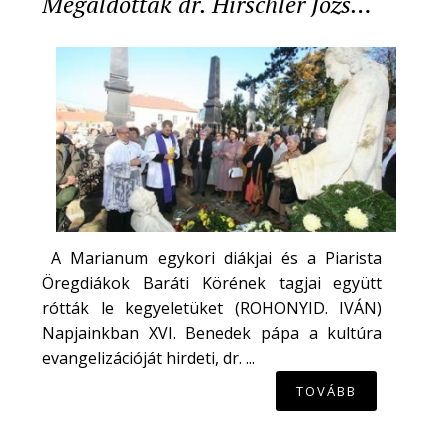
Megáldották dr. Hirschler Józs…
A Marianum egykori diákjai és a Piarista
Öregdiákok Baráti Körének tagjai együtt
rótták le kegyeletüket (ROHONYID. IVÁN)
Napjainkban XVI. Benedek pápa a kultúra
evangelizációját hirdeti, dr. ...
TOVÁBB