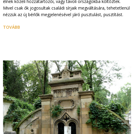
élnek közeli hozzátartozói, vagy távoli országokba költöztek.
Mivel csak ők jogosultak családi sírjaik megváltására, tehetetlenül
nézzük az új bérlők megjelenésével járó pusztulást, pusztítást.
TOVÁBB