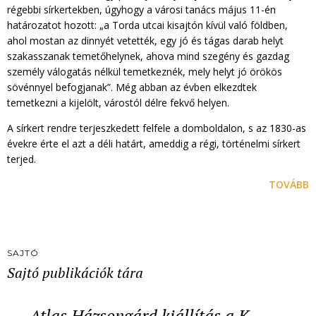
régebbi sírkertekben, úgyhogy a városi tanács május 11-én
határozatot hozott: „a Torda utcai kisajtón kívül való földben,
ahol mostan az dinnyét vetették, egy jó és tágas darab helyt
szakasszanak temetőhelynek, ahova mind szegény és gazdag
személy válogatás nélkül temetkeznék, mely helyt jó örökös
sövénnyel befogjanak”. Még abban az évben elkezdtek
temetkezni a kijelölt, várostól délre fekvő helyen.
A sírkert rendre terjeszkedett felfele a domboldalon, s az 1830-as
évekre érte el azt a déli határt, ameddig a régi, történelmi sírkert
terjed.
TOVÁBB
SAJTÓ
Sajtó publikációk tára
Atlas Házsongárd kiállítás a K…