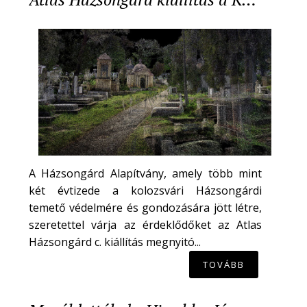
A Házsongárd Alapítvány, amely több mint
két évtizede a kolozsvári Házsongárdi
temető védelmére és gondozására jött létre,
szeretettel várja az érdeklődőket az Atlas
Házsongárd c. kiállítás megnyitó...
TOVÁBB