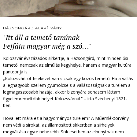
HÁZSONGÁRD ALAPÍTVÁNY
"Itt áll a temető tanúnak
Fejfáin magyar még a szó..."
Kolozsvár évszázados sírkertje, a Házsongárd, mint minden ősi
temető, nemcsak az elmúlás kegyhelye, hanem a magyar kultúra
panteonja is.
„Kolozsvárt öt felekezet van s csak egy közös temető. Ha a vallás
a legnagyobb szellem gyümölcse s a vallásosságnak a türelem a
legmagasztosabb hazája, akkor bizonyára sohasem láttam
figyelemreméltóbb helyet Kolozsvárnál.” – írta Széchenyi 1821-
ben.
Hova lett mára ez a hagyományos türelem? A Műemléktörvény
nem védi a sírokat, az államosított sírkertben a sírhelyek
megváltása egyre nehezebb. Sok esetben az elhunytnak nem