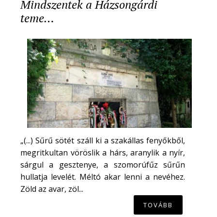
Mindszentek a Házsongárdi
teme…
„(...) Sűrű sötét száll ki a szakállas fenyőkből,
megritkultan vöröslik a hárs, aranylik a nyír,
sárgul a gesztenye, a szomorúfűz sűrűn
hullatja levelét. Méltó akar lenni a nevéhez.
Zöld az avar, zöl...
TOVÁBB