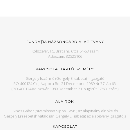
FUNDAȚIA HÁZSONGÁRD ALAPÍTVÁNY
Kolozsvár, I.C. Brătianu utca 51-53 szám
Adószám: 32525106
KAPCSOLATTARTÓ SZEMÉLY:
Gergely Istvánné (Gergely Elisabeta) – igazgató
RO-400124 Cluj-Napoca Bd. 21 Decembrie 1989 Nr.37. Ap.63.
(RO-400124 Kolozsvár 1989 December 21. sugárút 37/63. szám)
ALÁÍRÓK:
Sipos Gábor (hivatalosan Sipos Gavril) az alapítvány elnöke és
Gergely Erzsébet (hivatalosan Gergely Elisabeta) az alapítvány igazgatója
KAPCSOLAT