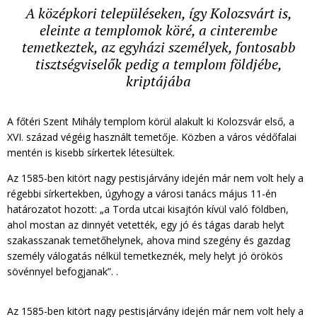
A középkori településeken, így Kolozsvárt is,
eleinte a templomok köré, a cinterembe
temetkeztek, az egyházi személyek, fontosabb
tisztségviselők pedig a templom földjébe,
kriptájába
A főtéri Szent Mihály templom körül alakult ki Kolozsvár első, a
XVI. század végéig használt temetője. Közben a város védőfalai
mentén is kisebb sírkertek létesültek.
Az 1585-ben kitört nagy pestisjárvány idején már nem volt hely a
régebbi sírkertekben, úgyhogy a városi tanács május 11-én
határozatot hozott: „a Torda utcai kisajtón kívül való földben,
ahol mostan az dinnyét vetették, egy jó és tágas darab helyt
szakasszanak temetőhelynek, ahova mind szegény és gazdag
személy válogatás nélkül temetkeznék, mely helyt jó örökös
sövénnyel befogjanak”. .
Az 1585-ben kitört nagy pestisjárvány idején már nem volt hely a