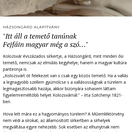
HÁZSONGÁRD ALAPÍTVÁNY
"Itt áll a temető tanúnak
Fejfáin magyar még a szó..."
Kolozsvár évszázados sírkertje, a Házsongárd, mint minden ősi
temető, nemcsak az elmúlás kegyhelye, hanem a magyar kultúra
panteonja is.
„Kolozsvárt öt felekezet van s csak egy közös temető. Ha a vallás
a legnagyobb szellem gyümölcse s a vallásosságnak a türelem a
legmagasztosabb hazája, akkor bizonyára sohasem láttam
figyelemreméltóbb helyet Kolozsvárnál.” – írta Széchenyi 1821-
ben.
Hova lett mára ez a hagyományos türelem? A Műemléktörvény
nem védi a sírokat, az államosított sírkertben a sírhelyek
megváltása egyre nehezebb. Sok esetben az elhunytnak nem