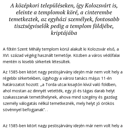
A középkori településeken, így Kolozsvárt is,
eleinte a templomok köré, a cinterembe
temetkeztek, az egyházi személyek, fontosabb
tisztségviselők pedig a templom földjébe,
kriptájába
A főtéri Szent Mihály templom körül alakult ki Kolozsvár első, a
XVI. század végéig használt temetője. Közben a város védőfalai
mentén is kisebb sírkertek létesültek.
Az 1585-ben kitört nagy pestisjárvány idején már nem volt hely a
régebbi sírkertekben, úgyhogy a városi tanács május 11-én
határozatot hozott: „a Torda utcai kisajtón kívül való földben,
ahol mostan az dinnyét vetették, egy jó és tágas darab helyt
szakasszanak temetőhelynek, ahova mind szegény és gazdag
személy válogatás nélkül temetkeznék, mely helyt jó örökös
sövénnyel befogjanak”. .
Az 1585-ben kitört nagy pestisjárvány idején már nem volt hely a