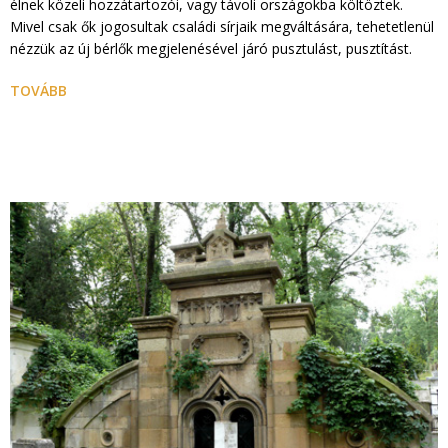
élnek közeli hozzátartozói, vagy távoli országokba költöztek.
Mivel csak ők jogosultak családi sírjaik megváltására, tehetetlenül
nézzük az új bérlők megjelenésével járó pusztulást, pusztítást.
TOVÁBB