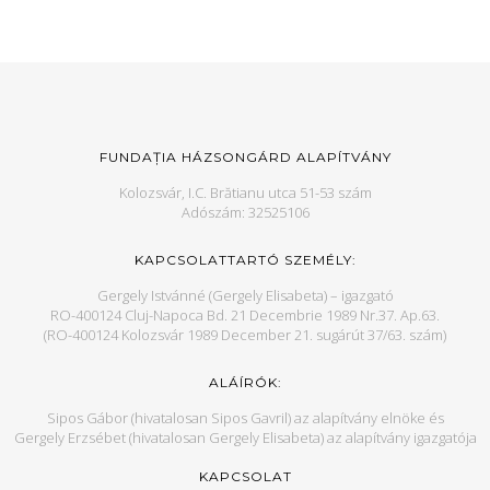
FUNDAȚIA HÁZSONGÁRD ALAPÍTVÁNY
Kolozsvár, I.C. Brătianu utca 51-53 szám
Adószám: 32525106
KAPCSOLATTARTÓ SZEMÉLY:
Gergely Istvánné (Gergely Elisabeta) – igazgató
RO-400124 Cluj-Napoca Bd. 21 Decembrie 1989 Nr.37. Ap.63.
(RO-400124 Kolozsvár 1989 December 21. sugárút 37/63. szám)
ALÁÍRÓK:
Sipos Gábor (hivatalosan Sipos Gavril) az alapítvány elnöke és
Gergely Erzsébet (hivatalosan Gergely Elisabeta) az alapítvány igazgatója
KAPCSOLAT