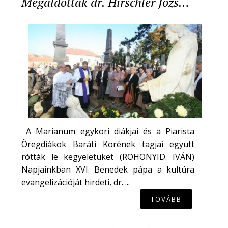
Megáldották dr. Hirschler Józs…
A Marianum egykori diákjai és a Piarista
Öregdiákok Baráti Körének tagjai együtt
rótták le kegyeletüket (ROHONYID. IVÁN)
Napjainkban XVI. Benedek pápa a kultúra
evangelizációját hirdeti, dr. ...
TOVÁBB