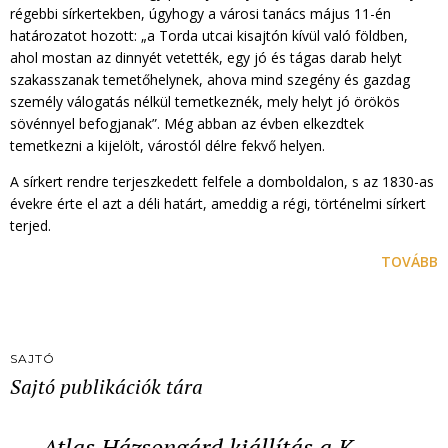
régebbi sírkertekben, úgyhogy a városi tanács május 11-én
határozatot hozott: „a Torda utcai kisajtón kívül való földben,
ahol mostan az dinnyét vetették, egy jó és tágas darab helyt
szakasszanak temetőhelynek, ahova mind szegény és gazdag
személy válogatás nélkül temetkeznék, mely helyt jó örökös
sövénnyel befogjanak”. Még abban az évben elkezdtek
temetkezni a kijelölt, várostól délre fekvő helyen.
A sírkert rendre terjeszkedett felfele a domboldalon, s az 1830-as
évekre érte el azt a déli határt, ameddig a régi, történelmi sírkert
terjed.
TOVÁBB
SAJTÓ
Sajtó publikációk tára
Atlas Házsongárd kiállítás a K…