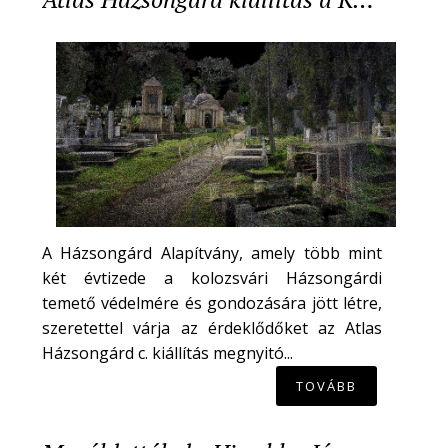
A Házsongárd Alapítvány, amely több mint
két évtizede a kolozsvári Házsongárdi
temető védelmére és gondozására jött létre,
szeretettel várja az érdeklődőket az Atlas
Házsongárd c. kiállítás megnyitó...
TOVÁBB