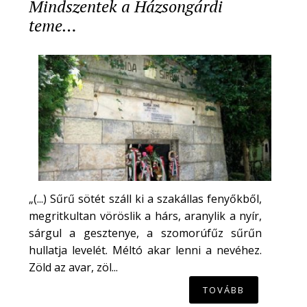
Mindszentek a Házsongárdi
teme…
„(...) Sűrű sötét száll ki a szakállas fenyőkből,
megritkultan vöröslik a hárs, aranylik a nyír,
sárgul a gesztenye, a szomorúfűz sűrűn
hullatja levelét. Méltó akar lenni a nevéhez.
Zöld az avar, zöl...
TOVÁBB