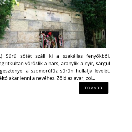
...) Sűrű sötét száll ki a szakállas fenyőkből,
gritkultan vöröslik a hárs, aranylik a nyír, sárgul
gesztenye, a szomorúfűz sűrűn hullatja levelét.
ltó akar lenni a nevéhez. Zöld az avar, zöl...
TOVÁBB