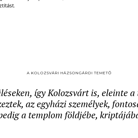
títást.
A KOLOZSVÁRI HÁZSONGÁRDI TEMETŐ
léseken, így Kolozsvárt is, eleinte 
ztek, az egyházi személyek, fontos
pedig a templom földjébe, kriptájáb