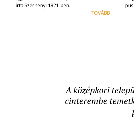
írta Széchenyi 1821-ben.
pusz
TOVÁBB
A középkori telepü
cinterembe temetke