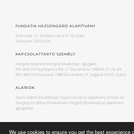
FUNDAȚIA HÁZSONGÁRD ALAPÍTVÁNY
Kolozsvár, I.C. Brătianu utca 51-53 szám
Adószám: 32525106
KAPCSOLATTARTÓ SZEMÉLY:
Gergely Istvánné (Gergely Elisabeta) – igazgató
RO-400124 Cluj-Napoca Bd. 21 Decembrie 1989 Nr.37. Ap.63.
(RO-400124 Kolozsvár 1989 December 21. sugárút 37/63. szám)
ALÁÍRÓK:
Sipos Gábor (hivatalosan Sipos Gavril) az alapítvány elnöke és
Gergely Erzsébet (hivatalosan Gergely Elisabeta) az alapítvány
igazgatója
We use cookies to ensure you get the best experience 