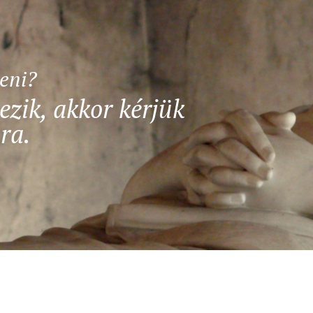
teni?
ezik, akkor kérjük
ra.