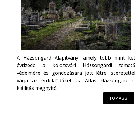
A Házsongárd Alapítvány, amely több mint két
évtizede a kolozsvári Házsongárdi temető
védelmére és gondozására jött létre, szeretettel
várja az érdeklődőket az Atlas Házsongárd c.
kiállítás megnyitó...
TOVÁBB