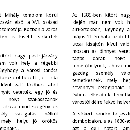
nt Mihály templom körül
Az 1585-ben kitört nagy
ozsvár első, a XVI. század
idején már nem volt h
t temetője. Közben a város
sírkertekben, úgyhogy a
tén is kisebb sírkertek
május 11-én határozatot h
utcai kisajtón kívül val
mostan az dinnyét vetet
itört nagy pestisjárvány
tágas darab helyt 
em volt hely a régebbi
temetőhelynek, ahova m
 úgyhogy a városi tanács
gazdag személy válo
tározatot hozott: „a Torda
temetkeznék, mely he
 kívül való földben, ahol
sövénnyel befogjanak”.
nyét vetették, egy jó és
évben elkezdtek temetkez
 helyt szakasszanak
várostól délre fekvő helye
, ahova mind szegény és
ély válogatás nélkül
A sírkert rendre terjeszk
 mely helyt jó örökös
domboldalon, s az 1830-as
janak”. .
azt a déli határt, am