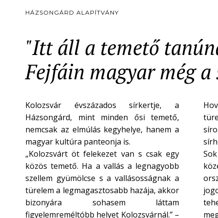
HÁZSONGÁRD ALAPÍTVÁNY
"Itt áll a temető tanú
Fejfáin magyar még a s
Kolozsvár évszázados sírkertje, a
Hov
Házsongárd, mint minden ősi temető,
tür
nemcsak az elmúlás kegyhelye, hanem a
síro
magyar kultúra panteonja is.
sír
„Kolozsvárt öt felekezet van s csak egy
Sok
közös temető. Ha a vallás a legnagyobb
köze
szellem gyümölcse s a vallásosságnak a
ors
türelem a legmagasztosabb hazája, akkor
jogo
bizonyára sohasem láttam
teh
figyelemreméltóbb helyet Kolozsvárnál.” –
meg