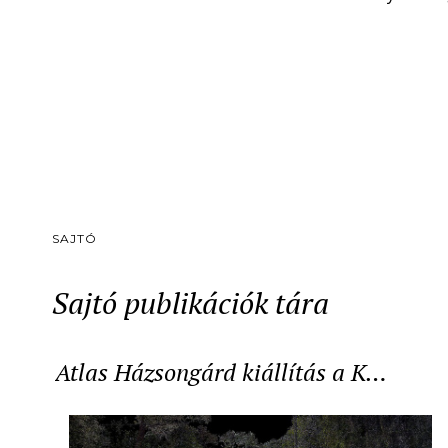
SAJTÓ
Sajtó publikációk tára
Atlas Házsongárd kiállítás a K…