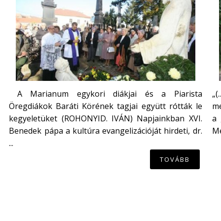
A Marianum egykori diákjai és a Piarista
„(
Öregdiákok Baráti Körének tagjai együtt rótták le
me
kegyeletüket (ROHONYID. IVÁN) Napjainkban XVI.
a 
Benedek pápa a kultúra evangelizációját hirdeti, dr.
Mé
...
TOVÁBB