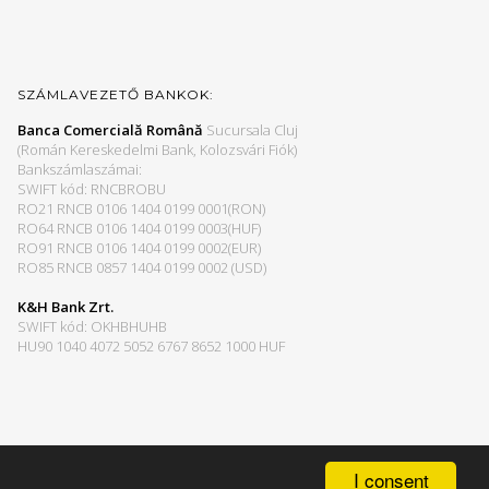
SZÁMLAVEZETŐ BANKOK:
Banca Comercială Română
Sucursala Cluj
(Román Kereskedelmi Bank, Kolozsvári Fiók)
Bankszámlaszámai:
SWIFT kód: RNCBROBU
RO21 RNCB 0106 1404 0199 0001(RON)
RO64 RNCB 0106 1404 0199 0003(HUF)
RO91 RNCB 0106 1404 0199 0002(EUR)
RO85 RNCB 0857 1404 0199 0002 (USD)
K&H Bank Zrt.
SWIFT kód: OKHBHUHB
HU90 1040 4072 5052 6767 8652 1000 HUF
I consent