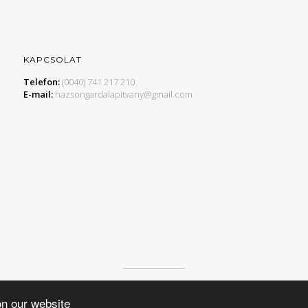
KAPCSOLAT
Telefon:
(0040) 741 217 210
E-mail:
hazsongardalapitvany@gmail.com
© 2015 HAZSONGÁRD ALAPÍTVÁNY, MINDEN JOG FENNTARTVA.
on our website