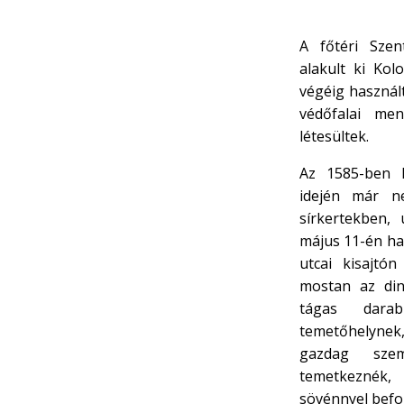
A főtéri Sze
alakult ki Kol
végéig használ
védőfalai men
létesültek.
Az 1585-ben k
idején már n
sírkertekben,
május 11-én ha
utcai kisajtón
mostan az din
tágas darab
temetőhelynek
gazdag szem
temetkeznék,
sövénnyel befog