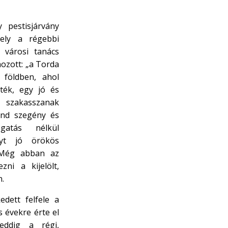
 pestisjárvány
ely a régebbi
 városi tanács
ozott: „a Torda
ó földben, ahol
ték, egy jó és
szakasszanak
ind szegény és
gatás nélkül
lyt jó örökös
 Még abban az
ni a kijelölt,
n.
edett felfele a
 évekre érte el
eddig a régi,