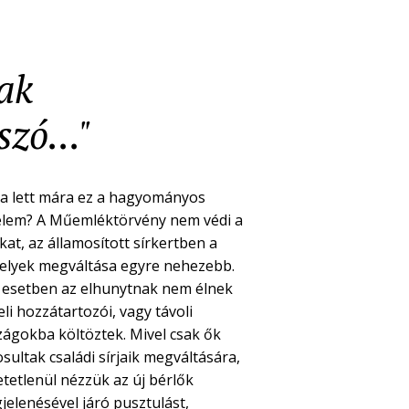
nak
zó..."
a lett mára ez a hagyományos
elem? A Műemléktörvény nem védi a
kat, az államosított sírkertben a
helyek megváltása egyre nehezebb.
 esetben az elhunytnak nem élnek
li hozzátartozói, vagy távoli
zágokba költöztek. Mivel csak ők
sultak családi sírjaik megváltására,
etetlenül nézzük az új bérlők
jelenésével járó pusztulást,