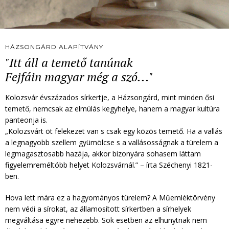
HÁZSONGÁRD ALAPÍTVÁNY
"Itt áll a temető tanúnak
Fejfáin magyar még a szó..."
Kolozsvár évszázados sírkertje, a Házsongárd, mint minden ősi
temető, nemcsak az elmúlás kegyhelye, hanem a magyar kultúra
panteonja is.
„Kolozsvárt öt felekezet van s csak egy közös temető. Ha a vallás
a legnagyobb szellem gyümölcse s a vallásosságnak a türelem a
legmagasztosabb hazája, akkor bizonyára sohasem láttam
figyelemreméltóbb helyet Kolozsvárnál.” – írta Széchenyi 1821-
ben.
Hova lett mára ez a hagyományos türelem? A Műemléktörvény
nem védi a sírokat, az államosított sírkertben a sírhelyek
megváltása egyre nehezebb. Sok esetben az elhunytnak nem