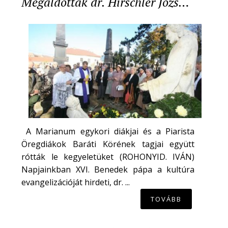
Megáldották dr. Hirschler Józs…
A Marianum egykori diákjai és a Piarista
Öregdiákok Baráti Körének tagjai együtt
rótták le kegyeletüket (ROHONYID. IVÁN)
Napjainkban XVI. Benedek pápa a kultúra
evangelizációját hirdeti, dr. ...
TOVÁBB