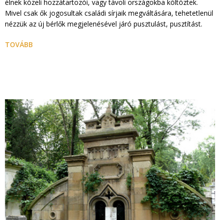
élnek közeli hozzátartozói, vagy távoli országokba költöztek.
Mivel csak ők jogosultak családi sírjaik megváltására, tehetetlenül
nézzük az új bérlők megjelenésével járó pusztulást, pusztítást.
TOVÁBB