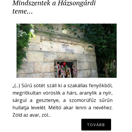
Mindszentek a Házsongárdi
teme…
„(...) Sűrű sötét száll ki a szakállas fenyőkből,
megritkultan vöröslik a hárs, aranylik a nyír,
sárgul a gesztenye, a szomorúfűz sűrűn
hullatja levelét. Méltó akar lenni a nevéhez.
Zöld az avar, zöl...
TOVÁBB