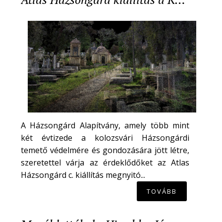
A Házsongárd Alapítvány, amely több mint
két évtizede a kolozsvári Házsongárdi
temető védelmére és gondozására jött létre,
szeretettel várja az érdeklődőket az Atlas
Házsongárd c. kiállítás megnyitó...
TOVÁBB