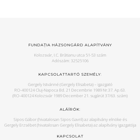
FUNDAȚIA HÁZSONGÁRD ALAPÍTVÁNY
Kolozsvár, I.C. Brătianu utca 51-53 szám
Adószám: 32525106
KAPCSOLATTARTÓ SZEMÉLY:
Gergely Istvánné (Gergely Elisabeta) – igazgató
RO-400124 Cluj-Napoca Bd. 21 Decembrie 1989 Nr.37. Ap.63.
(RO-400124 Kolozsvár 1989 December 21. sugárút 37/63. szám)
ALÁÍRÓK:
Sipos Gábor (hivatalosan Sipos Gavril) az alapítvány elnöke és
Gergely Erzsébet (hivatalosan Gergely Elisabeta) az alapítvány igazgatója
KAPCSOLAT