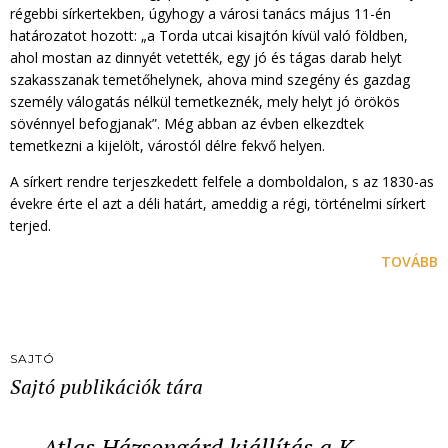
régebbi sírkertekben, úgyhogy a városi tanács május 11-én
határozatot hozott: „a Torda utcai kisajtón kívül való földben,
ahol mostan az dinnyét vetették, egy jó és tágas darab helyt
szakasszanak temetőhelynek, ahova mind szegény és gazdag
személy válogatás nélkül temetkeznék, mely helyt jó örökös
sövénnyel befogjanak”. Még abban az évben elkezdtek
temetkezni a kijelölt, várostól délre fekvő helyen.
A sírkert rendre terjeszkedett felfele a domboldalon, s az 1830-as
évekre érte el azt a déli határt, ameddig a régi, történelmi sírkert
terjed.
TOVÁBB
SAJTÓ
Sajtó publikációk tára
Atlas Házsongárd kiállítás a K…