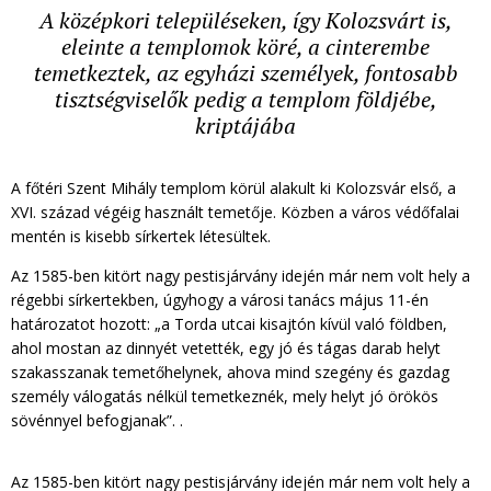
A középkori településeken, így Kolozsvárt is,
eleinte a templomok köré, a cinterembe
temetkeztek, az egyházi személyek, fontosabb
tisztségviselők pedig a templom földjébe,
kriptájába
A főtéri Szent Mihály templom körül alakult ki Kolozsvár első, a
XVI. század végéig használt temetője. Közben a város védőfalai
mentén is kisebb sírkertek létesültek.
Az 1585-ben kitört nagy pestisjárvány idején már nem volt hely a
régebbi sírkertekben, úgyhogy a városi tanács május 11-én
határozatot hozott: „a Torda utcai kisajtón kívül való földben,
ahol mostan az dinnyét vetették, egy jó és tágas darab helyt
szakasszanak temetőhelynek, ahova mind szegény és gazdag
személy válogatás nélkül temetkeznék, mely helyt jó örökös
sövénnyel befogjanak”. .
Az 1585-ben kitört nagy pestisjárvány idején már nem volt hely a