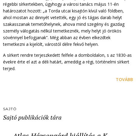
régebbi sírkertekben, úgyhogy a városi tanács május 11-én
határozatot hozott: „a Torda utcai kisajtón kívül való földben,
ahol mostan az dinnyét vetették, egy jó és tágas darab helyt
szakasszanak temetőhelynek, ahova mind szegény és gazdag
személy válogatás nélkül temetkeznék, mely helyt jó örökös
sövénnyel befogjanak”. Még abban az évben elkezdtek
temetkezni a kijelölt, várostól délre fekvő helyen.
A sírkert rendre terjeszkedett felfele a domboldalon, s az 1830-as
évekre érte el azt a déli határt, ameddig a régi, történelmi sírkert
terjed.
TOVÁBB
SAJTÓ
Sajtó publikációk tára
Atlas Házsongárd kiállítás a K…