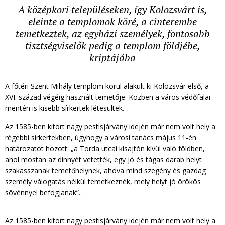
A középkori településeken, így Kolozsvárt is,
eleinte a templomok köré, a cinterembe
temetkeztek, az egyházi személyek, fontosabb
tisztségviselők pedig a templom földjébe,
kriptájába
A főtéri Szent Mihály templom körül alakult ki Kolozsvár első, a
XVI. század végéig használt temetője. Közben a város védőfalai
mentén is kisebb sírkertek létesültek.
Az 1585-ben kitört nagy pestisjárvány idején már nem volt hely a
régebbi sírkertekben, úgyhogy a városi tanács május 11-én
határozatot hozott: „a Torda utcai kisajtón kívül való földben,
ahol mostan az dinnyét vetették, egy jó és tágas darab helyt
szakasszanak temetőhelynek, ahova mind szegény és gazdag
személy válogatás nélkül temetkeznék, mely helyt jó örökös
sövénnyel befogjanak”. .
Az 1585-ben kitört nagy pestisjárvány idején már nem volt hely a