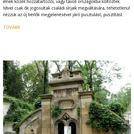
élnek közeli hozzátartozói, vagy távoli országokba költöztek.
Mivel csak ők jogosultak családi sírjaik megváltására, tehetetlenül
nézzük az új bérlők megjelenésével járó pusztulást, pusztítást.
TOVÁBB