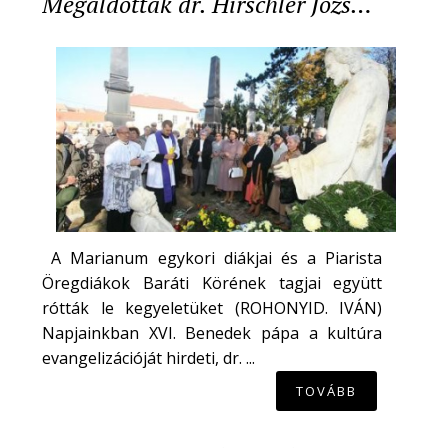
Megáldották dr. Hirschler Józs…
A Marianum egykori diákjai és a Piarista
Öregdiákok Baráti Körének tagjai együtt
rótták le kegyeletüket (ROHONYID. IVÁN)
Napjainkban XVI. Benedek pápa a kultúra
evangelizációját hirdeti, dr. ...
TOVÁBB