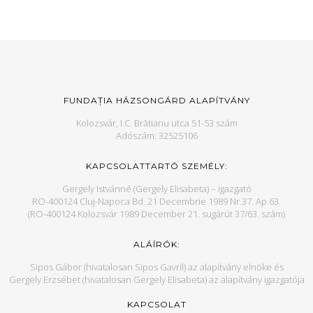
FUNDAȚIA HÁZSONGÁRD ALAPÍTVÁNY
Kolozsvár, I.C. Brătianu utca 51-53 szám
Adószám: 32525106
KAPCSOLATTARTÓ SZEMÉLY:
Gergely Istvánné (Gergely Elisabeta) – igazgató
RO-400124 Cluj-Napoca Bd. 21 Decembrie 1989 Nr.37. Ap.63.
(RO-400124 Kolozsvár 1989 December 21. sugárút 37/63. szám)
ALÁÍRÓK:
Sipos Gábor (hivatalosan Sipos Gavril) az alapítvány elnöke és
Gergely Erzsébet (hivatalosan Gergely Elisabeta) az alapítvány igazgatója
KAPCSOLAT