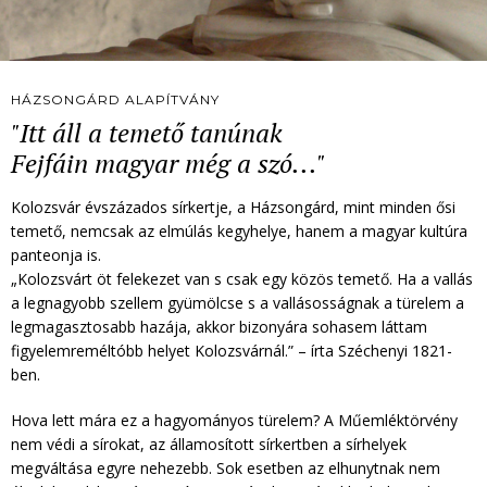
HÁZSONGÁRD ALAPÍTVÁNY
"Itt áll a temető tanúnak
Fejfáin magyar még a szó..."
Kolozsvár évszázados sírkertje, a Házsongárd, mint minden ősi
temető, nemcsak az elmúlás kegyhelye, hanem a magyar kultúra
panteonja is.
„Kolozsvárt öt felekezet van s csak egy közös temető. Ha a vallás
a legnagyobb szellem gyümölcse s a vallásosságnak a türelem a
legmagasztosabb hazája, akkor bizonyára sohasem láttam
figyelemreméltóbb helyet Kolozsvárnál.” – írta Széchenyi 1821-
ben.
Hova lett mára ez a hagyományos türelem? A Műemléktörvény
nem védi a sírokat, az államosított sírkertben a sírhelyek
megváltása egyre nehezebb. Sok esetben az elhunytnak nem