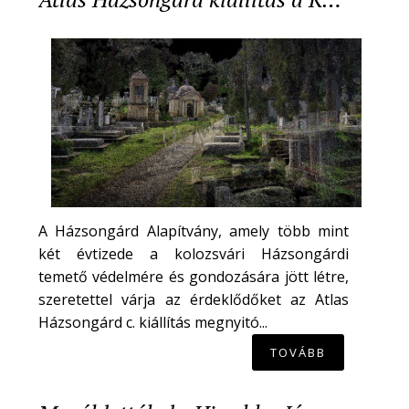
A Házsongárd Alapítvány, amely több mint
két évtizede a kolozsvári Házsongárdi
temető védelmére és gondozására jött létre,
szeretettel várja az érdeklődőket az Atlas
Házsongárd c. kiállítás megnyitó...
TOVÁBB