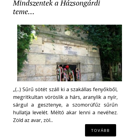
Mindszentek a Házsongárdi
teme…
„(...) Sűrű sötét száll ki a szakállas fenyőkből,
megritkultan vöröslik a hárs, aranylik a nyír,
sárgul a gesztenye, a szomorúfűz sűrűn
hullatja levelét. Méltó akar lenni a nevéhez.
Zöld az avar, zöl...
TOVÁBB