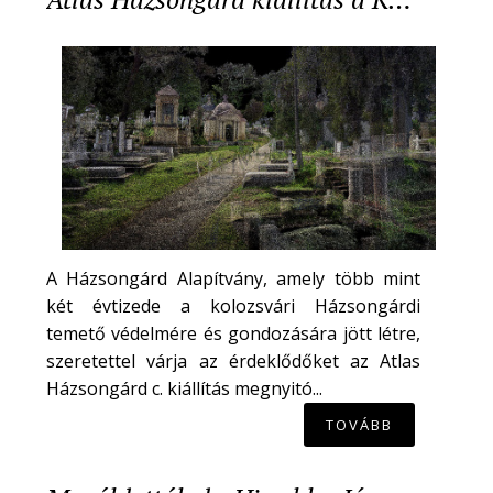
A Házsongárd Alapítvány, amely több mint
két évtizede a kolozsvári Házsongárdi
temető védelmére és gondozására jött létre,
szeretettel várja az érdeklődőket az Atlas
Házsongárd c. kiállítás megnyitó...
TOVÁBB