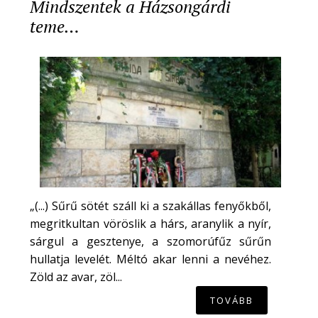
Mindszentek a Házsongárdi
teme…
„(...) Sűrű sötét száll ki a szakállas fenyőkből,
megritkultan vöröslik a hárs, aranylik a nyír,
sárgul a gesztenye, a szomorúfűz sűrűn
hullatja levelét. Méltó akar lenni a nevéhez.
Zöld az avar, zöl...
TOVÁBB