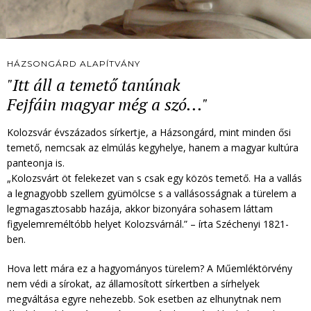
HÁZSONGÁRD ALAPÍTVÁNY
"Itt áll a temető tanúnak
Fejfáin magyar még a szó..."
Kolozsvár évszázados sírkertje, a Házsongárd, mint minden ősi
temető, nemcsak az elmúlás kegyhelye, hanem a magyar kultúra
panteonja is.
„Kolozsvárt öt felekezet van s csak egy közös temető. Ha a vallás
a legnagyobb szellem gyümölcse s a vallásosságnak a türelem a
legmagasztosabb hazája, akkor bizonyára sohasem láttam
figyelemreméltóbb helyet Kolozsvárnál.” – írta Széchenyi 1821-
ben.
Hova lett mára ez a hagyományos türelem? A Műemléktörvény
nem védi a sírokat, az államosított sírkertben a sírhelyek
megváltása egyre nehezebb. Sok esetben az elhunytnak nem