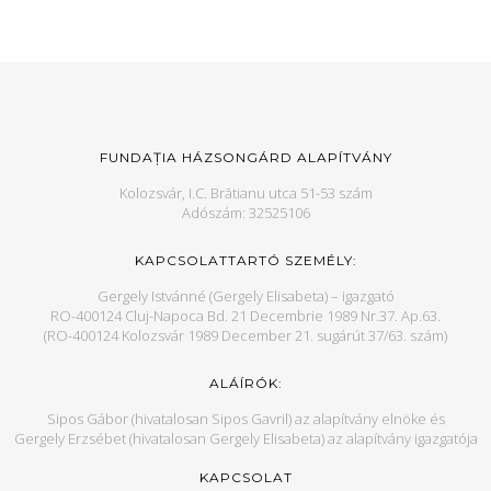
FUNDAȚIA HÁZSONGÁRD ALAPÍTVÁNY
Kolozsvár, I.C. Brătianu utca 51-53 szám
Adószám: 32525106
KAPCSOLATTARTÓ SZEMÉLY:
Gergely Istvánné (Gergely Elisabeta) – igazgató
RO-400124 Cluj-Napoca Bd. 21 Decembrie 1989 Nr.37. Ap.63.
(RO-400124 Kolozsvár 1989 December 21. sugárút 37/63. szám)
ALÁÍRÓK:
Sipos Gábor (hivatalosan Sipos Gavril) az alapítvány elnöke és
Gergely Erzsébet (hivatalosan Gergely Elisabeta) az alapítvány igazgatója
KAPCSOLAT