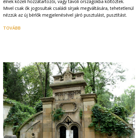
élnek közeli hozzátartozói, vagy távoli országokba költöztek.
Mivel csak ők jogosultak családi sírjaik megváltására, tehetetlenül
nézzük az új bérlők megjelenésével járó pusztulást, pusztítást.
TOVÁBB