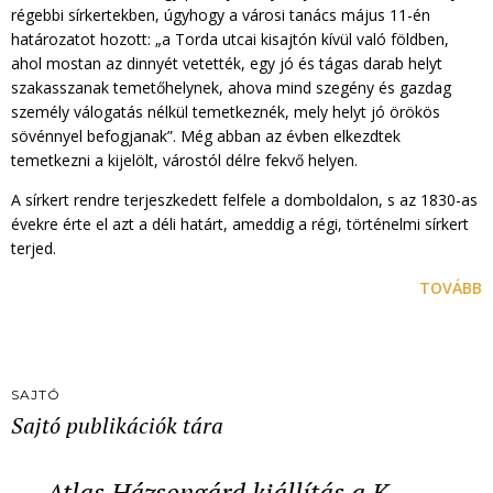
régebbi sírkertekben, úgyhogy a városi tanács május 11-én
határozatot hozott: „a Torda utcai kisajtón kívül való földben,
ahol mostan az dinnyét vetették, egy jó és tágas darab helyt
szakasszanak temetőhelynek, ahova mind szegény és gazdag
személy válogatás nélkül temetkeznék, mely helyt jó örökös
sövénnyel befogjanak”. Még abban az évben elkezdtek
temetkezni a kijelölt, várostól délre fekvő helyen.
A sírkert rendre terjeszkedett felfele a domboldalon, s az 1830-as
évekre érte el azt a déli határt, ameddig a régi, történelmi sírkert
terjed.
TOVÁBB
SAJTÓ
Sajtó publikációk tára
Atlas Házsongárd kiállítás a K…