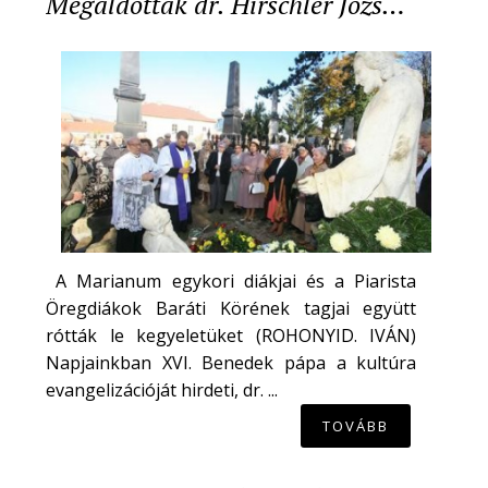
Megáldották dr. Hirschler Józs…
A Marianum egykori diákjai és a Piarista
Öregdiákok Baráti Körének tagjai együtt
rótták le kegyeletüket (ROHONYID. IVÁN)
Napjainkban XVI. Benedek pápa a kultúra
evangelizációját hirdeti, dr. ...
TOVÁBB