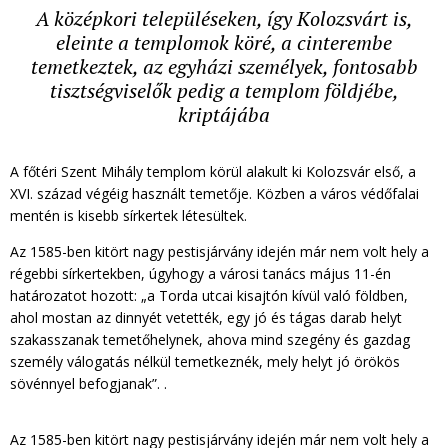
A középkori településeken, így Kolozsvárt is,
eleinte a templomok köré, a cinterembe
temetkeztek, az egyházi személyek, fontosabb
tisztségviselők pedig a templom földjébe,
kriptájába
A főtéri Szent Mihály templom körül alakult ki Kolozsvár első, a
XVI. század végéig használt temetője. Közben a város védőfalai
mentén is kisebb sírkertek létesültek.
Az 1585-ben kitört nagy pestisjárvány idején már nem volt hely a
régebbi sírkertekben, úgyhogy a városi tanács május 11-én
határozatot hozott: „a Torda utcai kisajtón kívül való földben,
ahol mostan az dinnyét vetették, egy jó és tágas darab helyt
szakasszanak temetőhelynek, ahova mind szegény és gazdag
személy válogatás nélkül temetkeznék, mely helyt jó örökös
sövénnyel befogjanak”. .
Az 1585-ben kitört nagy pestisjárvány idején már nem volt hely a