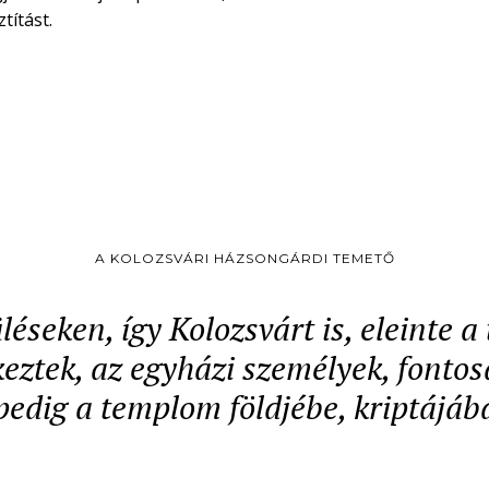
títást.
A KOLOZSVÁRI HÁZSONGÁRDI TEMETŐ
léseken, így Kolozsvárt is, eleinte 
ztek, az egyházi személyek, fontos
pedig a templom földjébe, kriptájáb