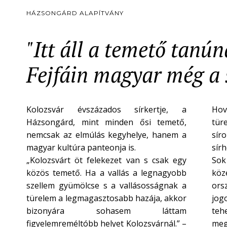
HÁZSONGÁRD ALAPÍTVÁNY
"Itt áll a temető tanú
Fejfáin magyar még a s
Kolozsvár évszázados sírkertje, a
Hov
Házsongárd, mint minden ősi temető,
tür
nemcsak az elmúlás kegyhelye, hanem a
síro
magyar kultúra panteonja is.
sír
„Kolozsvárt öt felekezet van s csak egy
Sok
közös temető. Ha a vallás a legnagyobb
köze
szellem gyümölcse s a vallásosságnak a
ors
türelem a legmagasztosabb hazája, akkor
jogo
bizonyára sohasem láttam
teh
figyelemreméltóbb helyet Kolozsvárnál.” –
meg