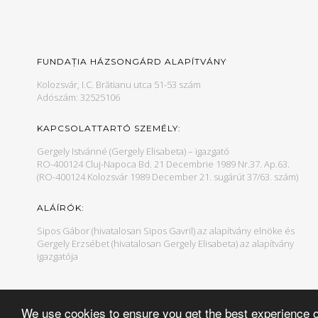
FUNDAȚIA HÁZSONGÁRD ALAPÍTVÁNY
Kolozsvár, I.C. Brătianu utca 51-53 szám
Adószám: 32525106
KAPCSOLATTARTÓ SZEMÉLY:
Gergely Istvánné (Gergely Elisabeta) – igazgató
RO-400124 Cluj-Napoca Bd. 21 Decembrie 1989 Nr.37. Ap.63.
(RO-400124 Kolozsvár 1989 December 21. sugárút 37/63. szám)
ALÁÍRÓK:
Sipos Gábor (hivatalosan Sipos Gavril) az alapítvány elnöke és
Gergely Erzsébet (hivatalosan Gergely Elisabeta) az alapítvány
igazgatója
We use cookies to ensure you get the best experience 