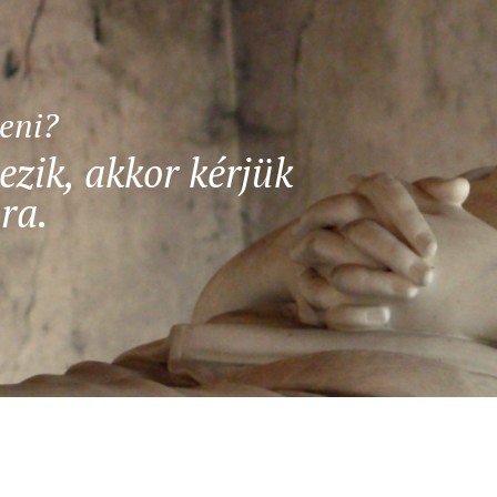
teni?
ezik, akkor kérjük
ra.