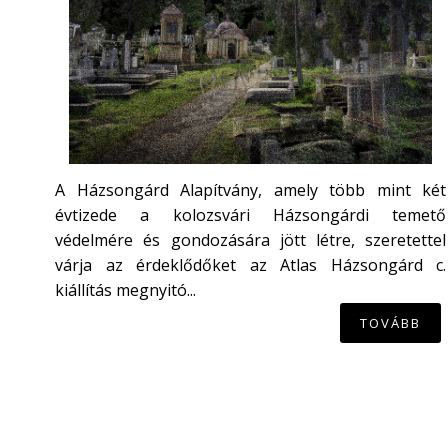
A Házsongárd Alapítvány, amely több mint két
évtizede a kolozsvári Házsongárdi temető
védelmére és gondozására jött létre, szeretettel
várja az érdeklődőket az Atlas Házsongárd c.
kiállítás megnyitó...
TOVÁBB