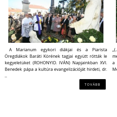
A Marianum egykori diákjai és a Piarista
„(
Öregdiákok Baráti Körének tagjai együtt rótták le
me
kegyeletüket (ROHONYID. IVÁN) Napjainkban XVI.
a 
Benedek pápa a kultúra evangelizációját hirdeti, dr.
Mé
...
TOVÁBB