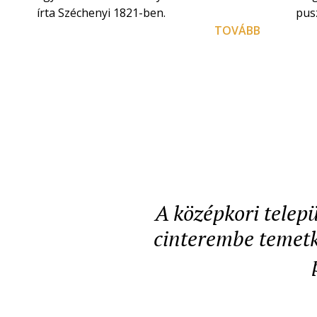
írta Széchenyi 1821-ben.
pusz
TOVÁBB
A középkori telepü
cinterembe temetke