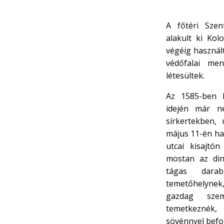
A főtéri Sze
alakult ki Kol
végéig használ
védőfalai men
létesültek.
Az 1585-ben k
idején már n
sírkertekben,
május 11-én ha
utcai kisajtón
mostan az din
tágas darab
temetőhelynek
gazdag szem
temetkeznék,
sövénnyel befog