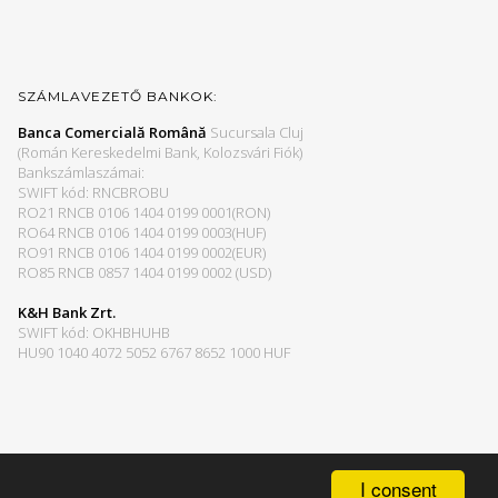
SZÁMLAVEZETŐ BANKOK:
Banca Comercială Română
Sucursala Cluj
(Román Kereskedelmi Bank, Kolozsvári Fiók)
Bankszámlaszámai:
SWIFT kód: RNCBROBU
RO21 RNCB 0106 1404 0199 0001(RON)
RO64 RNCB 0106 1404 0199 0003(HUF)
RO91 RNCB 0106 1404 0199 0002(EUR)
RO85 RNCB 0857 1404 0199 0002 (USD)
K&H Bank Zrt.
SWIFT kód: OKHBHUHB
HU90 1040 4072 5052 6767 8652 1000 HUF
I consent