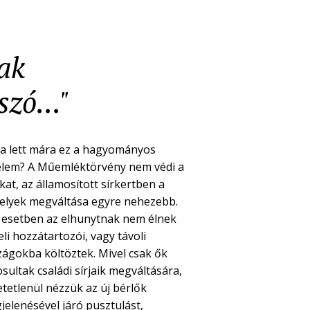
nak
zó..."
a lett mára ez a hagyományos
elem? A Műemléktörvény nem védi a
kat, az államosított sírkertben a
helyek megváltása egyre nehezebb.
 esetben az elhunytnak nem élnek
li hozzátartozói, vagy távoli
zágokba költöztek. Mivel csak ők
sultak családi sírjaik megváltására,
etetlenül nézzük az új bérlők
jelenésével járó pusztulást,