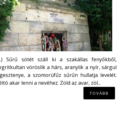
...) Sűrű sötét száll ki a szakállas fenyőkből,
gritkultan vöröslik a hárs, aranylik a nyír, sárgul
gesztenye, a szomorúfűz sűrűn hullatja levelét.
ltó akar lenni a nevéhez. Zöld az avar, zöl...
TOVÁBB