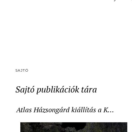
SAJTÓ
Sajtó publikációk tára
Atlas Házsongárd kiállítás a K…