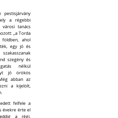
 pestisjárvány
ely a régebbi
 városi tanács
ozott: „a Torda
ó földben, ahol
ték, egy jó és
szakasszanak
ind szegény és
gatás nélkül
lyt jó örökös
 Még abban az
ni a kijelölt,
n.
edett felfele a
 évekre érte el
eddig a régi,