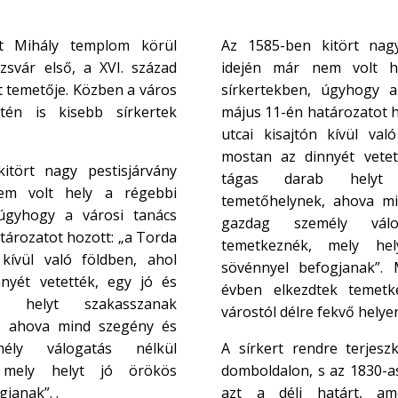
nt Mihály templom körül
Az 1585-ben kitört nagy
ozsvár első, a XVI. század
idején már nem volt h
t temetője. Közben a város
sírkertekben, úgyhogy a
tén is kisebb sírkertek
május 11-én határozatot h
utcai kisajtón kívül val
mostan az dinnyét vetet
itört nagy pestisjárvány
tágas darab helyt 
em volt hely a régebbi
temetőhelynek, ahova m
 úgyhogy a városi tanács
gazdag személy válo
tározatot hozott: „a Torda
temetkeznék, mely he
 kívül való földben, ahol
sövénnyel befogjanak”.
nyét vetették, egy jó és
évben elkezdtek temetkez
 helyt szakasszanak
várostól délre fekvő helye
, ahova mind szegény és
ély válogatás nélkül
A sírkert rendre terjeszk
 mely helyt jó örökös
domboldalon, s az 1830-as
janak”. .
azt a déli határt, am