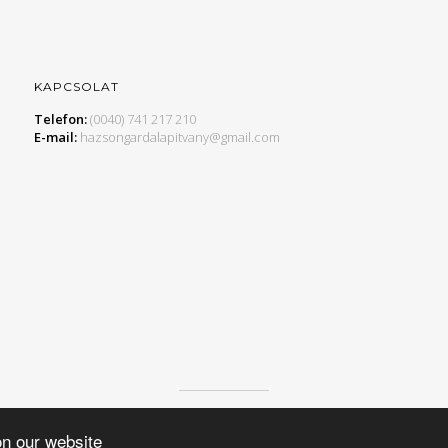
KAPCSOLAT
Telefon:
(0040) 741 217 210
E-mail:
hazsongardalapitvany@gmail.com
© 2015 HAZSONGÁRD ALAPÍTVÁNY, MINDEN JOG FENNTARTVA.
on our website