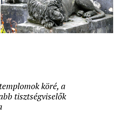
a templomok köré, a
abb tisztségviselők
a