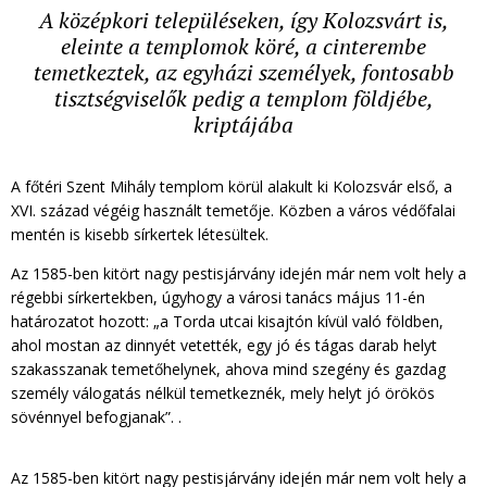
A középkori településeken, így Kolozsvárt is,
eleinte a templomok köré, a cinterembe
temetkeztek, az egyházi személyek, fontosabb
tisztségviselők pedig a templom földjébe,
kriptájába
A főtéri Szent Mihály templom körül alakult ki Kolozsvár első, a
XVI. század végéig használt temetője. Közben a város védőfalai
mentén is kisebb sírkertek létesültek.
Az 1585-ben kitört nagy pestisjárvány idején már nem volt hely a
régebbi sírkertekben, úgyhogy a városi tanács május 11-én
határozatot hozott: „a Torda utcai kisajtón kívül való földben,
ahol mostan az dinnyét vetették, egy jó és tágas darab helyt
szakasszanak temetőhelynek, ahova mind szegény és gazdag
személy válogatás nélkül temetkeznék, mely helyt jó örökös
sövénnyel befogjanak”. .
Az 1585-ben kitört nagy pestisjárvány idején már nem volt hely a