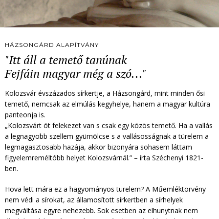
HÁZSONGÁRD ALAPÍTVÁNY
"Itt áll a temető tanúnak
Fejfáin magyar még a szó..."
Kolozsvár évszázados sírkertje, a Házsongárd, mint minden ősi
temető, nemcsak az elmúlás kegyhelye, hanem a magyar kultúra
panteonja is.
„Kolozsvárt öt felekezet van s csak egy közös temető. Ha a vallás
a legnagyobb szellem gyümölcse s a vallásosságnak a türelem a
legmagasztosabb hazája, akkor bizonyára sohasem láttam
figyelemreméltóbb helyet Kolozsvárnál.” – írta Széchenyi 1821-
ben.
Hova lett mára ez a hagyományos türelem? A Műemléktörvény
nem védi a sírokat, az államosított sírkertben a sírhelyek
megváltása egyre nehezebb. Sok esetben az elhunytnak nem