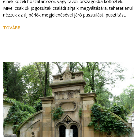
élnek közeli hozzátartozói, vagy távoli országokba költöztek.
Mivel csak ők jogosultak családi sírjaik megváltására, tehetetlenül
nézzük az új bérlők megjelenésével járó pusztulást, pusztítást.
TOVÁBB