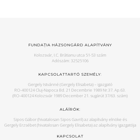
FUNDAȚIA HÁZSONGÁRD ALAPÍTVÁNY
Kolozsvár, I.C. Brătianu utca 51-53 szám
Adószám: 32525106
KAPCSOLATTARTÓ SZEMÉLY:
Gergely Istvánné (Gergely Elisabeta) – igazgató
RO-400124 Cluj-Napoca Bd. 21 Decembrie 1989 Nr.37. Ap.63.
(RO-400124 Kolozsvár 1989 December 21. sugárút 37/63. szám)
ALÁÍRÓK:
Sipos Gábor (hivatalosan Sipos Gavril) az alapítvány elnöke és
Gergely Erzsébet (hivatalosan Gergely Elisabeta) az alapítvány igazgatója
KAPCSOLAT