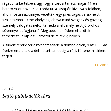
régebbi sírkertekben, úgyhogy a városi tanács május 11-én
határozatot hozott: „a Torda utcai kisajtón kívül való földben,
ahol mostan az dinnyét vetették, egy jó és tágas darab helyt
szakasszanak temetőhelynek, ahova mind szegény és gazdag
személy válogatás nélkül temetkeznék, mely helyt jó örökös
sövénnyel befogjanak”. Még abban az évben elkezdtek
temetkezni a kijelölt, várostól délre fekvő helyen.
A sírkert rendre terjeszkedett felfele a domboldalon, s az 1830-as
évekre érte el azt a déli határt, ameddig a régi, történelmi sírkert
terjed.
TOVÁBB
SAJTÓ
Sajtó publikációk tára
Atlas Házsongárd kiállítás a K…