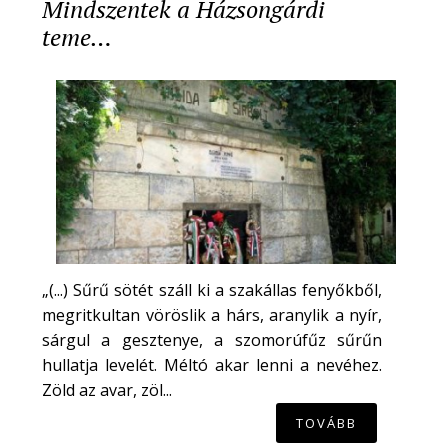
Mindszentek a Házsongárdi
teme…
„(...) Sűrű sötét száll ki a szakállas fenyőkből,
megritkultan vöröslik a hárs, aranylik a nyír,
sárgul a gesztenye, a szomorúfűz sűrűn
hullatja levelét. Méltó akar lenni a nevéhez.
Zöld az avar, zöl...
TOVÁBB