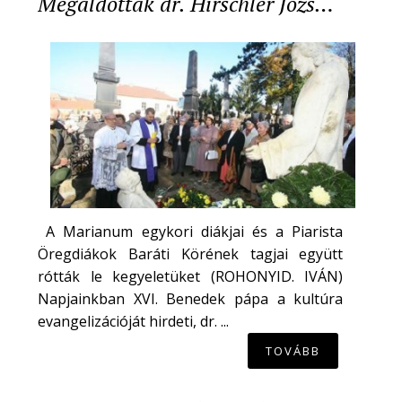
Megáldották dr. Hirschler Józs…
A Marianum egykori diákjai és a Piarista
Öregdiákok Baráti Körének tagjai együtt
rótták le kegyeletüket (ROHONYID. IVÁN)
Napjainkban XVI. Benedek pápa a kultúra
evangelizációját hirdeti, dr. ...
TOVÁBB