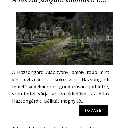
A Házsongárd Alapítvány, amely több mint
két évtizede a kolozsvári Házsongárdi
temető védelmére és gondozására jött létre,
szeretettel várja az érdeklődőket az Atlas
Házsongárd c. kiállítás megnyitó...
TOVÁBB