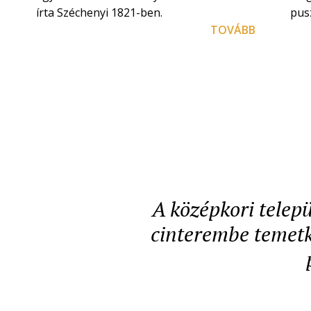
írta Széchenyi 1821-ben.
pusz
TOVÁBB
A középkori telepü
cinterembe temetke