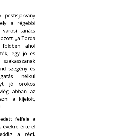
 pestisjárvány
ely a régebbi
 városi tanács
ozott: „a Torda
ó földben, ahol
ték, egy jó és
szakasszanak
ind szegény és
gatás nélkül
lyt jó örökös
 Még abban az
ni a kijelölt,
n.
edett felfele a
 évekre érte el
eddig a régi,