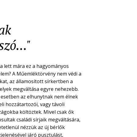
nak
zó..."
a lett mára ez a hagyományos
elem? A Műemléktörvény nem védi a
kat, az államosított sírkertben a
helyek megváltása egyre nehezebb.
 esetben az elhunytnak nem élnek
li hozzátartozói, vagy távoli
zágokba költöztek. Mivel csak ők
sultak családi sírjaik megváltására,
etetlenül nézzük az új bérlők
jelenésével járó pusztulást,