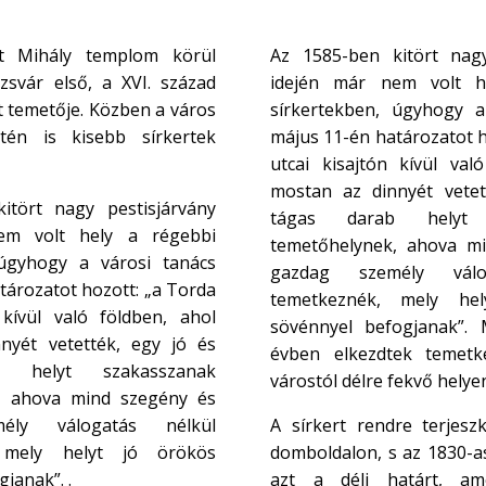
nt Mihály templom körül
Az 1585-ben kitört nagy
ozsvár első, a XVI. század
idején már nem volt h
t temetője. Közben a város
sírkertekben, úgyhogy a
tén is kisebb sírkertek
május 11-én határozatot h
utcai kisajtón kívül val
mostan az dinnyét vetet
itört nagy pestisjárvány
tágas darab helyt 
em volt hely a régebbi
temetőhelynek, ahova m
 úgyhogy a városi tanács
gazdag személy válo
tározatot hozott: „a Torda
temetkeznék, mely he
 kívül való földben, ahol
sövénnyel befogjanak”.
nyét vetették, egy jó és
évben elkezdtek temetkez
 helyt szakasszanak
várostól délre fekvő helye
, ahova mind szegény és
ély válogatás nélkül
A sírkert rendre terjeszk
 mely helyt jó örökös
domboldalon, s az 1830-as
janak”. .
azt a déli határt, am