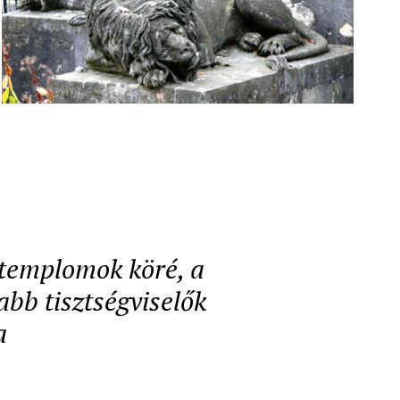
a templomok köré, a
abb tisztségviselők
a