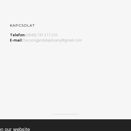
KAPCSOLAT
Telefon:
(0040) 741 217 210
E-mail:
hazsongardalapitvany@gmail.com
© 2015 HAZSONGÁRD ALAPÍTVÁNY, MINDEN JOG FENNTARTVA.
on our website