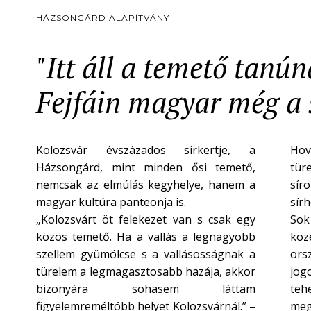
HÁZSONGÁRD ALAPÍTVÁNY
"Itt áll a temető tanú
Fejfáin magyar még a s
Kolozsvár évszázados sírkertje, a
Hov
Házsongárd, mint minden ősi temető,
tür
nemcsak az elmúlás kegyhelye, hanem a
síro
magyar kultúra panteonja is.
sír
„Kolozsvárt öt felekezet van s csak egy
Sok
közös temető. Ha a vallás a legnagyobb
köze
szellem gyümölcse s a vallásosságnak a
ors
türelem a legmagasztosabb hazája, akkor
jogo
bizonyára sohasem láttam
teh
figyelemreméltóbb helyet Kolozsvárnál.” –
meg