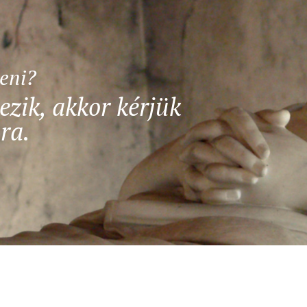
teni?
ezik, akkor kérjük
ra.