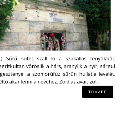
...) Sűrű sötét száll ki a szakállas fenyőkből,
gritkultan vöröslik a hárs, aranylik a nyír, sárgul
gesztenye, a szomorúfűz sűrűn hullatja levelét.
ltó akar lenni a nevéhez. Zöld az avar, zöl...
TOVÁBB