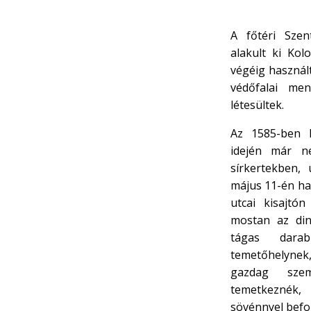
A főtéri Sze
alakult ki Kol
végéig használ
védőfalai men
létesültek.
Az 1585-ben k
idején már n
sírkertekben,
május 11-én ha
utcai kisajtón
mostan az din
tágas darab
temetőhelynek
gazdag szem
temetkeznék,
sövénnyel befog