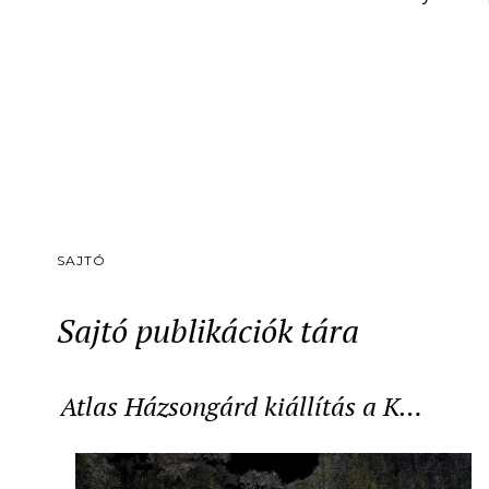
SAJTÓ
Sajtó publikációk tára
Atlas Házsongárd kiállítás a K…