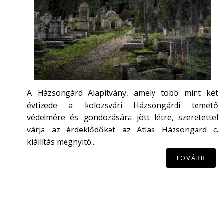
A Házsongárd Alapítvány, amely több mint két
évtizede a kolozsvári Házsongárdi temető
védelmére és gondozására jött létre, szeretettel
várja az érdeklődőket az Atlas Házsongárd c.
kiállítás megnyitó...
TOVÁBB