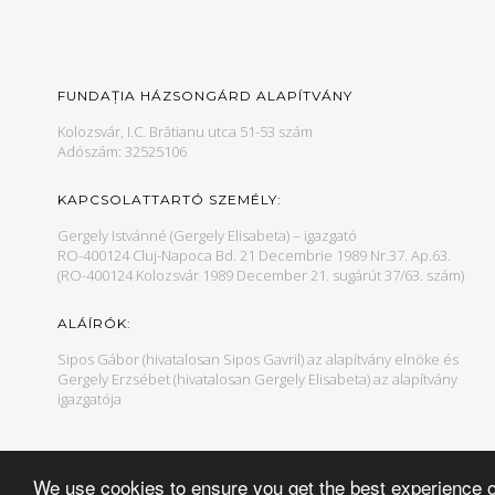
FUNDAȚIA HÁZSONGÁRD ALAPÍTVÁNY
Kolozsvár, I.C. Brătianu utca 51-53 szám
Adószám: 32525106
KAPCSOLATTARTÓ SZEMÉLY:
Gergely Istvánné (Gergely Elisabeta) – igazgató
RO-400124 Cluj-Napoca Bd. 21 Decembrie 1989 Nr.37. Ap.63.
(RO-400124 Kolozsvár 1989 December 21. sugárút 37/63. szám)
ALÁÍRÓK:
Sipos Gábor (hivatalosan Sipos Gavril) az alapítvány elnöke és
Gergely Erzsébet (hivatalosan Gergely Elisabeta) az alapítvány
igazgatója
We use cookies to ensure you get the best experience 