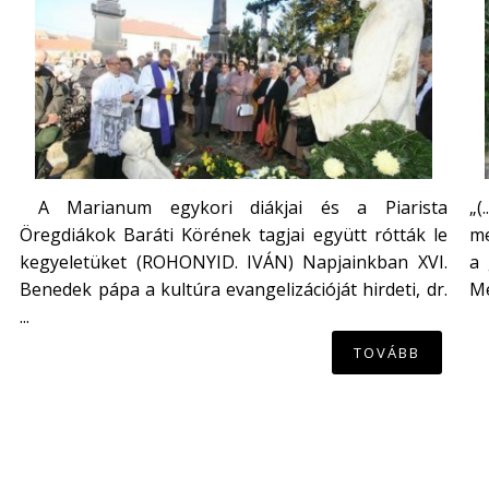
A Marianum egykori diákjai és a Piarista
„(
Öregdiákok Baráti Körének tagjai együtt rótták le
me
kegyeletüket (ROHONYID. IVÁN) Napjainkban XVI.
a 
Benedek pápa a kultúra evangelizációját hirdeti, dr.
Mé
...
TOVÁBB