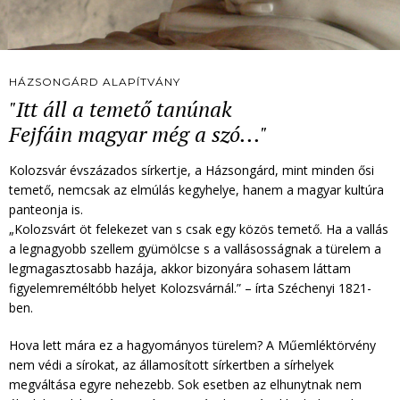
HÁZSONGÁRD ALAPÍTVÁNY
"Itt áll a temető tanúnak
Fejfáin magyar még a szó..."
Kolozsvár évszázados sírkertje, a Házsongárd, mint minden ősi
temető, nemcsak az elmúlás kegyhelye, hanem a magyar kultúra
panteonja is.
„Kolozsvárt öt felekezet van s csak egy közös temető. Ha a vallás
a legnagyobb szellem gyümölcse s a vallásosságnak a türelem a
legmagasztosabb hazája, akkor bizonyára sohasem láttam
figyelemreméltóbb helyet Kolozsvárnál.” – írta Széchenyi 1821-
ben.
Hova lett mára ez a hagyományos türelem? A Műemléktörvény
nem védi a sírokat, az államosított sírkertben a sírhelyek
megváltása egyre nehezebb. Sok esetben az elhunytnak nem