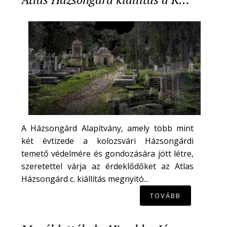
A Házsongárd Alapítvány, amely több mint
két évtizede a kolozsvári Házsongárdi
temető védelmére és gondozására jött létre,
szeretettel várja az érdeklődőket az Atlas
Házsongárd c. kiállítás megnyitó...
TOVÁBB