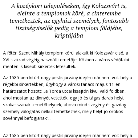
A középkori településeken, így Kolozsvárt is,
eleinte a templomok köré, a cinterembe
temetkeztek, az egyházi személyek, fontosabb
tisztségviselők pedig a templom földjébe,
kriptájába
A főtéri Szent Mihály templom körül alakult ki Kolozsvár első, a
XVI. század végéig használt temetője. Közben a város védőfalai
mentén is kisebb sírkertek létesültek.
Az 1585-ben kitört nagy pestisjárvány idején már nem volt hely a
régebbi sírkertekben, úgyhogy a városi tanács május 11-én
határozatot hozott: „a Torda utcai kisajtón kívül való földben,
ahol mostan az dinnyét vetették, egy jó és tágas darab helyt
szakasszanak temetőhelynek, ahova mind szegény és gazdag
személy válogatás nélkül temetkeznék, mely helyt jó örökös
sövénnyel befogjanak”. .
Az 1585-ben kitört nagy pestisjárvány idején már nem volt hely a