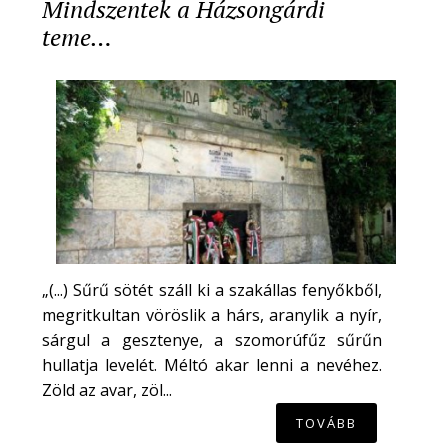
Mindszentek a Házsongárdi
teme…
„(...) Sűrű sötét száll ki a szakállas fenyőkből,
megritkultan vöröslik a hárs, aranylik a nyír,
sárgul a gesztenye, a szomorúfűz sűrűn
hullatja levelét. Méltó akar lenni a nevéhez.
Zöld az avar, zöl...
TOVÁBB