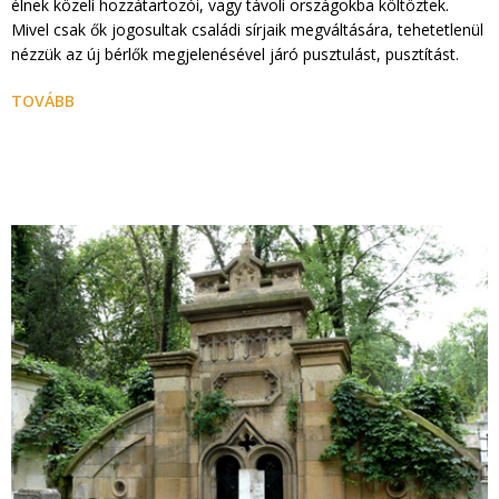
élnek közeli hozzátartozói, vagy távoli országokba költöztek.
Mivel csak ők jogosultak családi sírjaik megváltására, tehetetlenül
nézzük az új bérlők megjelenésével járó pusztulást, pusztítást.
TOVÁBB