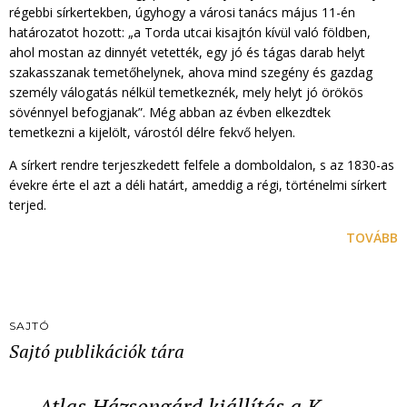
régebbi sírkertekben, úgyhogy a városi tanács május 11-én
határozatot hozott: „a Torda utcai kisajtón kívül való földben,
ahol mostan az dinnyét vetették, egy jó és tágas darab helyt
szakasszanak temetőhelynek, ahova mind szegény és gazdag
személy válogatás nélkül temetkeznék, mely helyt jó örökös
sövénnyel befogjanak”. Még abban az évben elkezdtek
temetkezni a kijelölt, várostól délre fekvő helyen.
A sírkert rendre terjeszkedett felfele a domboldalon, s az 1830-as
évekre érte el azt a déli határt, ameddig a régi, történelmi sírkert
terjed.
TOVÁBB
SAJTÓ
Sajtó publikációk tára
Atlas Házsongárd kiállítás a K…