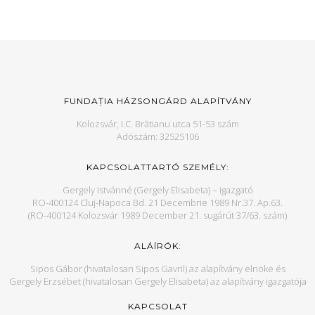
FUNDAȚIA HÁZSONGÁRD ALAPÍTVÁNY
Kolozsvár, I.C. Brătianu utca 51-53 szám
Adószám: 32525106
KAPCSOLATTARTÓ SZEMÉLY:
Gergely Istvánné (Gergely Elisabeta) – igazgató
RO-400124 Cluj-Napoca Bd. 21 Decembrie 1989 Nr.37. Ap.63.
(RO-400124 Kolozsvár 1989 December 21. sugárút 37/63. szám)
ALÁÍRÓK:
Sipos Gábor (hivatalosan Sipos Gavril) az alapítvány elnöke és
Gergely Erzsébet (hivatalosan Gergely Elisabeta) az alapítvány igazgatója
KAPCSOLAT