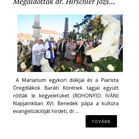
Megáldották dr. Hirschler Józs…
A Marianum egykori diákjai és a Piarista
Öregdiákok Baráti Körének tagjai együtt
rótták le kegyeletüket (ROHONYID. IVÁN)
Napjainkban XVI. Benedek pápa a kultúra
evangelizációját hirdeti, dr. ...
TOVÁBB