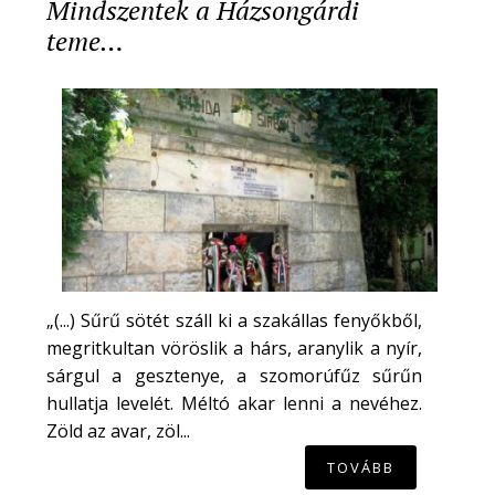
Mindszentek a Házsongárdi
teme…
„(...) Sűrű sötét száll ki a szakállas fenyőkből,
megritkultan vöröslik a hárs, aranylik a nyír,
sárgul a gesztenye, a szomorúfűz sűrűn
hullatja levelét. Méltó akar lenni a nevéhez.
Zöld az avar, zöl...
TOVÁBB