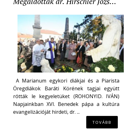
Megáldották dr. Hirschler Józs…
A Marianum egykori diákjai és a Piarista
Öregdiákok Baráti Körének tagjai együtt
rótták le kegyeletüket (ROHONYID. IVÁN)
Napjainkban XVI. Benedek pápa a kultúra
evangelizációját hirdeti, dr. ...
TOVÁBB