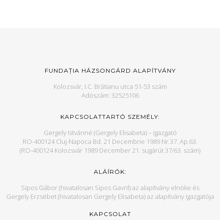
FUNDAȚIA HÁZSONGÁRD ALAPÍTVÁNY
Kolozsvár, I.C. Brătianu utca 51-53 szám
Adószám: 32525106
KAPCSOLATTARTÓ SZEMÉLY:
Gergely Istvánné (Gergely Elisabeta) – igazgató
RO-400124 Cluj-Napoca Bd. 21 Decembrie 1989 Nr.37. Ap.63.
(RO-400124 Kolozsvár 1989 December 21. sugárút 37/63. szám)
ALÁÍRÓK:
Sipos Gábor (hivatalosan Sipos Gavril) az alapítvány elnöke és
Gergely Erzsébet (hivatalosan Gergely Elisabeta) az alapítvány igazgatója
KAPCSOLAT