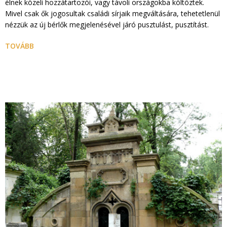
élnek közeli hozzátartozói, vagy távoli országokba költöztek.
Mivel csak ők jogosultak családi sírjaik megváltására, tehetetlenül
nézzük az új bérlők megjelenésével járó pusztulást, pusztítást.
TOVÁBB