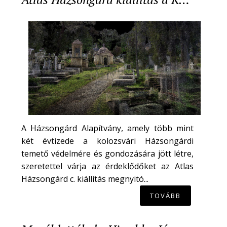
A Házsongárd Alapítvány, amely több mint
két évtizede a kolozsvári Házsongárdi
temető védelmére és gondozására jött létre,
szeretettel várja az érdeklődőket az Atlas
Házsongárd c. kiállítás megnyitó...
TOVÁBB