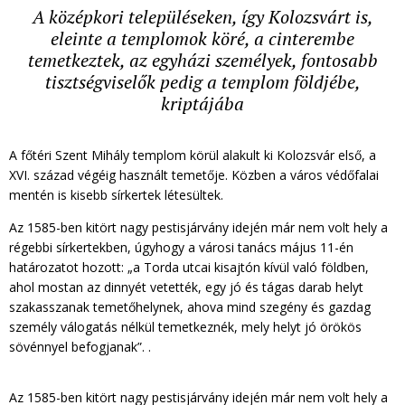
A középkori településeken, így Kolozsvárt is,
eleinte a templomok köré, a cinterembe
temetkeztek, az egyházi személyek, fontosabb
tisztségviselők pedig a templom földjébe,
kriptájába
A főtéri Szent Mihály templom körül alakult ki Kolozsvár első, a
XVI. század végéig használt temetője. Közben a város védőfalai
mentén is kisebb sírkertek létesültek.
Az 1585-ben kitört nagy pestisjárvány idején már nem volt hely a
régebbi sírkertekben, úgyhogy a városi tanács május 11-én
határozatot hozott: „a Torda utcai kisajtón kívül való földben,
ahol mostan az dinnyét vetették, egy jó és tágas darab helyt
szakasszanak temetőhelynek, ahova mind szegény és gazdag
személy válogatás nélkül temetkeznék, mely helyt jó örökös
sövénnyel befogjanak”. .
Az 1585-ben kitört nagy pestisjárvány idején már nem volt hely a