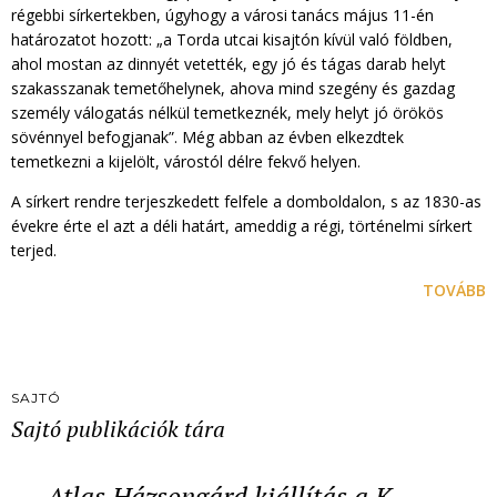
régebbi sírkertekben, úgyhogy a városi tanács május 11-én
határozatot hozott: „a Torda utcai kisajtón kívül való földben,
ahol mostan az dinnyét vetették, egy jó és tágas darab helyt
szakasszanak temetőhelynek, ahova mind szegény és gazdag
személy válogatás nélkül temetkeznék, mely helyt jó örökös
sövénnyel befogjanak”. Még abban az évben elkezdtek
temetkezni a kijelölt, várostól délre fekvő helyen.
A sírkert rendre terjeszkedett felfele a domboldalon, s az 1830-as
évekre érte el azt a déli határt, ameddig a régi, történelmi sírkert
terjed.
TOVÁBB
SAJTÓ
Sajtó publikációk tára
Atlas Házsongárd kiállítás a K…