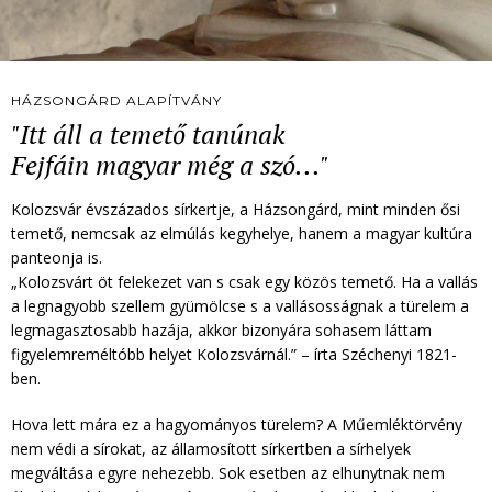
HÁZSONGÁRD ALAPÍTVÁNY
"Itt áll a temető tanúnak
Fejfáin magyar még a szó..."
Kolozsvár évszázados sírkertje, a Házsongárd, mint minden ősi
temető, nemcsak az elmúlás kegyhelye, hanem a magyar kultúra
panteonja is.
„Kolozsvárt öt felekezet van s csak egy közös temető. Ha a vallás
a legnagyobb szellem gyümölcse s a vallásosságnak a türelem a
legmagasztosabb hazája, akkor bizonyára sohasem láttam
figyelemreméltóbb helyet Kolozsvárnál.” – írta Széchenyi 1821-
ben.
Hova lett mára ez a hagyományos türelem? A Műemléktörvény
nem védi a sírokat, az államosított sírkertben a sírhelyek
megváltása egyre nehezebb. Sok esetben az elhunytnak nem