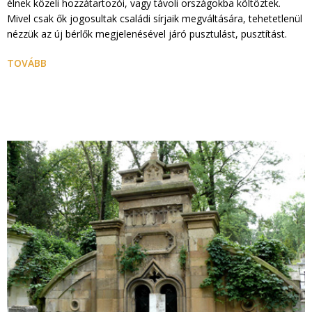
élnek közeli hozzátartozói, vagy távoli országokba költöztek.
Mivel csak ők jogosultak családi sírjaik megváltására, tehetetlenül
nézzük az új bérlők megjelenésével járó pusztulást, pusztítást.
TOVÁBB