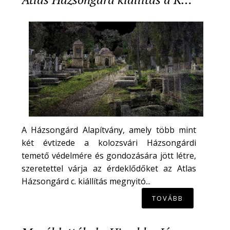
A Házsongárd Alapítvány, amely több mint
két évtizede a kolozsvári Házsongárdi
temető védelmére és gondozására jött létre,
szeretettel várja az érdeklődőket az Atlas
Házsongárd c. kiállítás megnyitó...
TOVÁBB