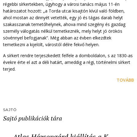
régebbi sírkertekben, úgyhogy a városi tanács május 11-én
határozatot hozott: „a Torda utcai kisajtón kívül való földben,
ahol mostan az dinnyét vetették, egy jó és tágas darab helyt
szakasszanak temetőhelynek, ahova mind szegény és gazdag
személy válogatás nélkül temetkeznék, mely helyt jó örökös
sövénnyel befogjanak”. Még abban az évben elkezdtek
temetkezni a kijelölt, várostól délre fekvő helyen.
A sírkert rendre terjeszkedett felfele a domboldalon, s az 1830-as
évekre érte el azt a déli határt, ameddig a régi, történelmi sírkert
terjed.
TOVÁBB
SAJTÓ
Sajtó publikációk tára
Atlas Házsongárd kiállítás a K…