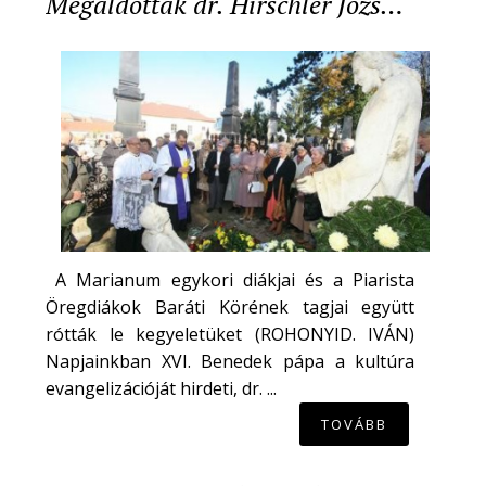
Megáldották dr. Hirschler Józs…
A Marianum egykori diákjai és a Piarista
Öregdiákok Baráti Körének tagjai együtt
rótták le kegyeletüket (ROHONYID. IVÁN)
Napjainkban XVI. Benedek pápa a kultúra
evangelizációját hirdeti, dr. ...
TOVÁBB