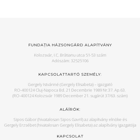
FUNDAȚIA HÁZSONGÁRD ALAPÍTVÁNY
Kolozsvár, I.C. Brătianu utca 51-53 szám
Adószám: 32525106
KAPCSOLATTARTÓ SZEMÉLY:
Gergely Istvánné (Gergely Elisabeta) – igazgató
RO-400124 Cluj-Napoca Bd. 21 Decembrie 1989 Nr.37. Ap.63.
(RO-400124 Kolozsvár 1989 December 21. sugárút 37/63. szám)
ALÁÍRÓK:
Sipos Gábor (hivatalosan Sipos Gavril) az alapítvány elnöke és
Gergely Erzsébet (hivatalosan Gergely Elisabeta) az alapítvány igazgatója
KAPCSOLAT