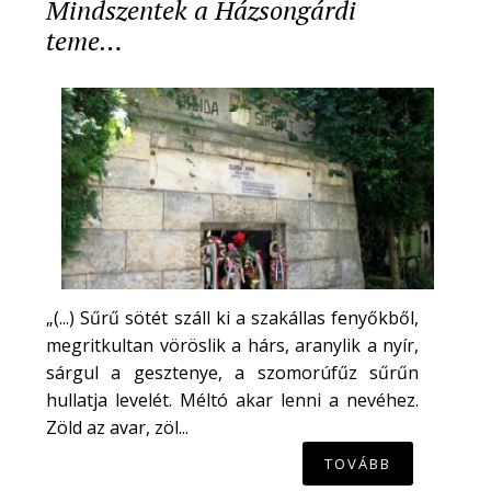
Mindszentek a Házsongárdi
teme…
„(...) Sűrű sötét száll ki a szakállas fenyőkből,
megritkultan vöröslik a hárs, aranylik a nyír,
sárgul a gesztenye, a szomorúfűz sűrűn
hullatja levelét. Méltó akar lenni a nevéhez.
Zöld az avar, zöl...
TOVÁBB