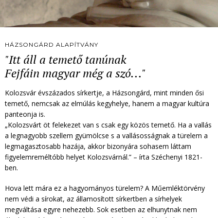
HÁZSONGÁRD ALAPÍTVÁNY
"Itt áll a temető tanúnak
Fejfáin magyar még a szó..."
Kolozsvár évszázados sírkertje, a Házsongárd, mint minden ősi
temető, nemcsak az elmúlás kegyhelye, hanem a magyar kultúra
panteonja is.
„Kolozsvárt öt felekezet van s csak egy közös temető. Ha a vallás
a legnagyobb szellem gyümölcse s a vallásosságnak a türelem a
legmagasztosabb hazája, akkor bizonyára sohasem láttam
figyelemreméltóbb helyet Kolozsvárnál.” – írta Széchenyi 1821-
ben.
Hova lett mára ez a hagyományos türelem? A Műemléktörvény
nem védi a sírokat, az államosított sírkertben a sírhelyek
megváltása egyre nehezebb. Sok esetben az elhunytnak nem