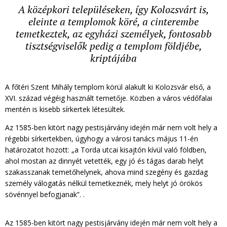
A középkori településeken, így Kolozsvárt is,
eleinte a templomok köré, a cinterembe
temetkeztek, az egyházi személyek, fontosabb
tisztségviselők pedig a templom földjébe,
kriptájába
A főtéri Szent Mihály templom körül alakult ki Kolozsvár első, a
XVI. század végéig használt temetője. Közben a város védőfalai
mentén is kisebb sírkertek létesültek.
Az 1585-ben kitört nagy pestisjárvány idején már nem volt hely a
régebbi sírkertekben, úgyhogy a városi tanács május 11-én
határozatot hozott: „a Torda utcai kisajtón kívül való földben,
ahol mostan az dinnyét vetették, egy jó és tágas darab helyt
szakasszanak temetőhelynek, ahova mind szegény és gazdag
személy válogatás nélkül temetkeznék, mely helyt jó örökös
sövénnyel befogjanak”. .
Az 1585-ben kitört nagy pestisjárvány idején már nem volt hely a