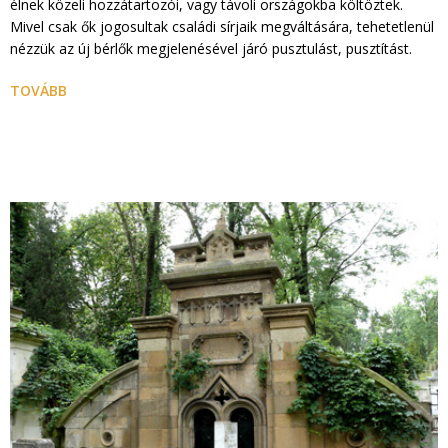
élnek közeli hozzátartozói, vagy távoli országokba költöztek.
Mivel csak ők jogosultak családi sírjaik megváltására, tehetetlenül
nézzük az új bérlők megjelenésével járó pusztulást, pusztítást.
TOVÁBB