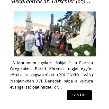
Megáldották dr. Hirschler Józs…
A Marianum egykori diákjai és a Piarista
Öregdiákok Baráti Körének tagjai együtt
rótták le kegyeletüket (ROHONYID. IVÁN)
Napjainkban XVI. Benedek pápa a kultúra
evangelizációját hirdeti, dr. ...
TOVÁBB