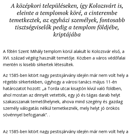
A középkori településeken, így Kolozsvárt is,
eleinte a templomok köré, a cinterembe
temetkeztek, az egyházi személyek, fontosabb
tisztségviselők pedig a templom földjébe,
kriptájába
A főtéri Szent Mihály templom körül alakult ki Kolozsvár első, a
XVI. század végéig használt temetője. Közben a város védőfalai
mentén is kisebb sírkertek létesültek.
Az 1585-ben kitört nagy pestisjárvány idején már nem volt hely a
régebbi sírkertekben, úgyhogy a városi tanács május 11-én
határozatot hozott: „a Torda utcai kisajtón kívül való földben,
ahol mostan az dinnyét vetették, egy jó és tágas darab helyt
szakasszanak temetőhelynek, ahova mind szegény és gazdag
személy válogatás nélkül temetkeznék, mely helyt jó örökös
sövénnyel befogjanak”. .
Az 1585-ben kitört nagy pestisjárvány idején már nem volt hely a