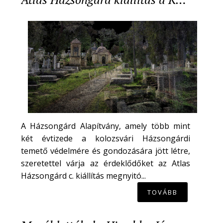
A Házsongárd Alapítvány, amely több mint
két évtizede a kolozsvári Házsongárdi
temető védelmére és gondozására jött létre,
szeretettel várja az érdeklődőket az Atlas
Házsongárd c. kiállítás megnyitó...
TOVÁBB