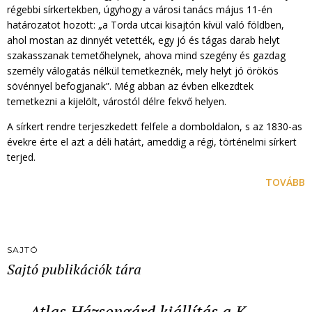
régebbi sírkertekben, úgyhogy a városi tanács május 11-én
határozatot hozott: „a Torda utcai kisajtón kívül való földben,
ahol mostan az dinnyét vetették, egy jó és tágas darab helyt
szakasszanak temetőhelynek, ahova mind szegény és gazdag
személy válogatás nélkül temetkeznék, mely helyt jó örökös
sövénnyel befogjanak”. Még abban az évben elkezdtek
temetkezni a kijelölt, várostól délre fekvő helyen.
A sírkert rendre terjeszkedett felfele a domboldalon, s az 1830-as
évekre érte el azt a déli határt, ameddig a régi, történelmi sírkert
terjed.
TOVÁBB
SAJTÓ
Sajtó publikációk tára
Atlas Házsongárd kiállítás a K…