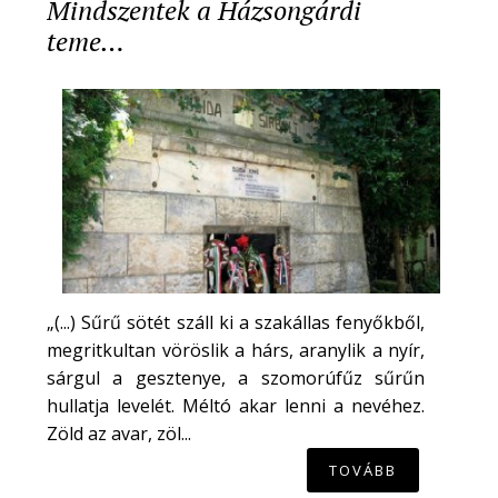
Mindszentek a Házsongárdi
teme…
„(...) Sűrű sötét száll ki a szakállas fenyőkből,
megritkultan vöröslik a hárs, aranylik a nyír,
sárgul a gesztenye, a szomorúfűz sűrűn
hullatja levelét. Méltó akar lenni a nevéhez.
Zöld az avar, zöl...
TOVÁBB