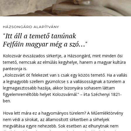
HÁZSONGÁRD ALAPÍTVÁNY
"Itt áll a temető tanúnak
Fejfáin magyar még a szó..."
Kolozsvár évszázados sírkertje, a Házsongárd, mint minden ősi
temető, nemcsak az elmúlás kegyhelye, hanem a magyar kultúra
panteonja is.
„Kolozsvárt öt felekezet van s csak egy közös temető. Ha a vallás
a legnagyobb szellem gyümölcse s a vallásosságnak a türelem a
legmagasztosabb hazája, akkor bizonyára sohasem láttam
figyelemreméltóbb helyet Kolozsvárnál.” – írta Széchenyi 1821-
ben.
Hova lett mára ez a hagyományos türelem? A Műemléktörvény
nem védi a sírokat, az államosított sírkertben a sírhelyek
megváltása egyre nehezebb. Sok esetben az elhunytnak nem