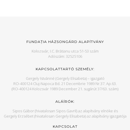
FUNDAȚIA HÁZSONGÁRD ALAPÍTVÁNY
Kolozsvár, I.C. Brătianu utca 51-53 szám
Adószám: 32525106
KAPCSOLATTARTÓ SZEMÉLY:
Gergely Istvánné (Gergely Elisabeta) – igazgató
RO-400124 Cluj-Napoca Bd. 21 Decembrie 1989 Nr.37. Ap.63.
(RO-400124 Kolozsvár 1989 December 21. sugárút 37/63. szám)
ALÁÍRÓK:
Sipos Gábor (hivatalosan Sipos Gavril) az alapítvány elnöke és
Gergely Erzsébet (hivatalosan Gergely Elisabeta) az alapítvány igazgatója
KAPCSOLAT