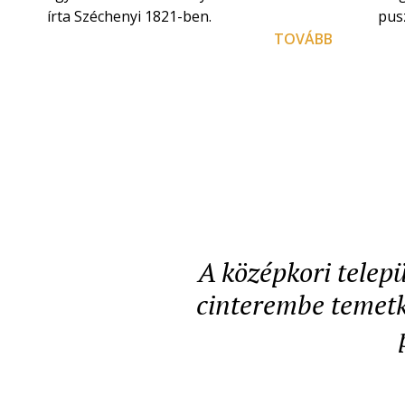
írta Széchenyi 1821-ben.
pusz
TOVÁBB
A középkori telepü
cinterembe temetke