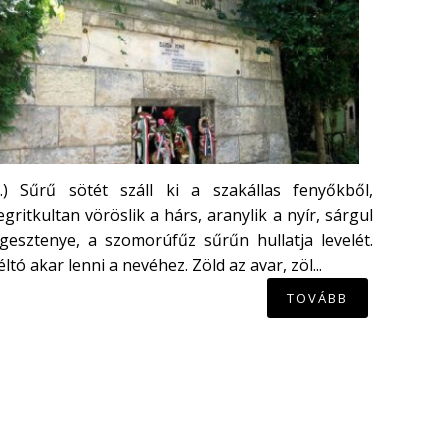
...) Sűrű sötét száll ki a szakállas fenyőkből,
gritkultan vöröslik a hárs, aranylik a nyír, sárgul
gesztenye, a szomorúfűz sűrűn hullatja levelét.
ltó akar lenni a nevéhez. Zöld az avar, zöl...
TOVÁBB