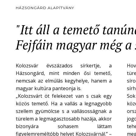
HÁZSONGÁRD ALAPÍTVÁNY
"Itt áll a temető tanú
Fejfáin magyar még a s
Kolozsvár évszázados sírkertje, a
Hov
Házsongárd, mint minden ősi temető,
tür
nemcsak az elmúlás kegyhelye, hanem a
síro
magyar kultúra panteonja is.
sír
„Kolozsvárt öt felekezet van s csak egy
Sok
közös temető. Ha a vallás a legnagyobb
köze
szellem gyümölcse s a vallásosságnak a
ors
türelem a legmagasztosabb hazája, akkor
jogo
bizonyára sohasem láttam
teh
figyelemreméltóbb helyet Kolozsvárnál.” –
meg