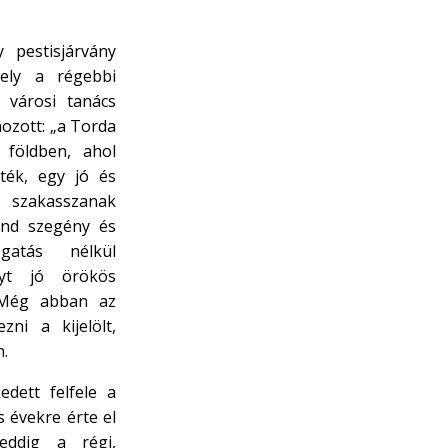
 pestisjárvány
ely a régebbi
 városi tanács
ozott: „a Torda
ó földben, ahol
ték, egy jó és
szakasszanak
ind szegény és
gatás nélkül
lyt jó örökös
 Még abban az
ni a kijelölt,
n.
edett felfele a
 évekre érte el
eddig a régi,