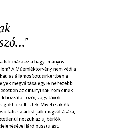
nak
zó..."
a lett mára ez a hagyományos
elem? A Műemléktörvény nem védi a
kat, az államosított sírkertben a
helyek megváltása egyre nehezebb.
 esetben az elhunytnak nem élnek
li hozzátartozói, vagy távoli
zágokba költöztek. Mivel csak ők
sultak családi sírjaik megváltására,
etetlenül nézzük az új bérlők
jelenésével járó pusztulást,