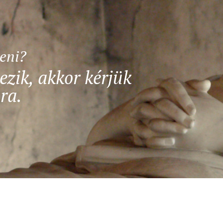
teni?
ezik, akkor kérjük
ra.