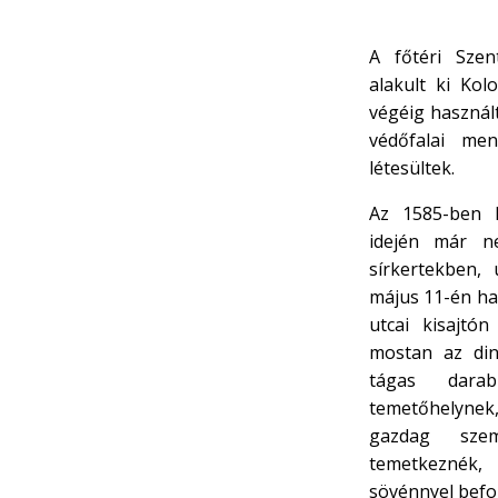
A főtéri Sze
alakult ki Kol
végéig használ
védőfalai men
létesültek.
Az 1585-ben k
idején már n
sírkertekben,
május 11-én ha
utcai kisajtón
mostan az din
tágas darab
temetőhelynek
gazdag szem
temetkeznék,
sövénnyel befog