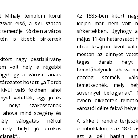
nt Mihály templom körül
Az 1585-ben kitört nagy
ozsvár első, a XVI. század
idején már nem volt h
t temetője. Közben a város
sírkertekben, úgyhogy a
tén is kisebb sírkertek
május 11-én határozatot h
utcai kisajtón kívül val
mostan az dinnyét vetet
itört nagy pestisjárvány
tágas darab helyt 
em volt hely a régebbi
temetőhelynek, ahova m
 úgyhogy a városi tanács
gazdag személy válo
tározatot hozott: „a Torda
temetkeznék, mely he
 kívül való földben, ahol
sövénnyel befogjanak”.
nyét vetették, egy jó és
évben elkezdtek temetkez
 helyt szakasszanak
várostól délre fekvő helye
, ahova mind szegény és
ély válogatás nélkül
A sírkert rendre terjeszk
 mely helyt jó örökös
domboldalon, s az 1830-as
janak”. .
azt a déli határt, am