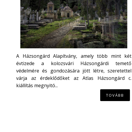
A Házsongárd Alapítvány, amely több mint két
évtizede a kolozsvári Házsongárdi temető
védelmére és gondozására jött létre, szeretettel
várja az érdeklődőket az Atlas Házsongárd c.
kiállítás megnyitó...
TOVÁBB