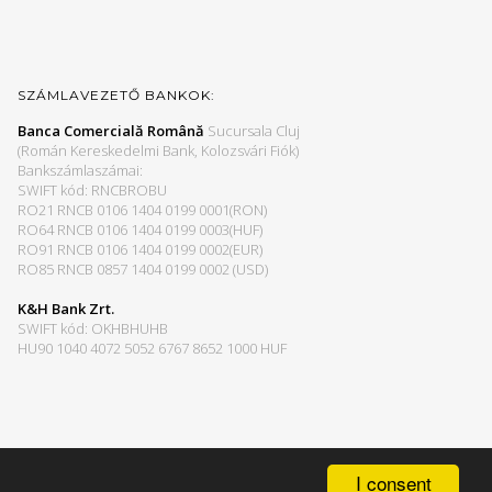
SZÁMLAVEZETŐ BANKOK:
Banca Comercială Română
Sucursala Cluj
(Román Kereskedelmi Bank, Kolozsvári Fiók)
Bankszámlaszámai:
SWIFT kód: RNCBROBU
RO21 RNCB 0106 1404 0199 0001(RON)
RO64 RNCB 0106 1404 0199 0003(HUF)
RO91 RNCB 0106 1404 0199 0002(EUR)
RO85 RNCB 0857 1404 0199 0002 (USD)
K&H Bank Zrt.
SWIFT kód: OKHBHUHB
HU90 1040 4072 5052 6767 8652 1000 HUF
I consent