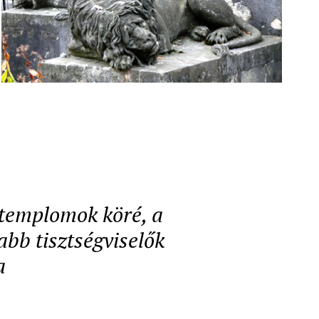
a templomok köré, a
abb tisztségviselők
a