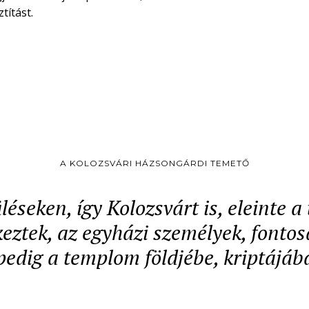
títást.
A KOLOZSVÁRI HÁZSONGÁRDI TEMETŐ
léseken, így Kolozsvárt is, eleinte 
ztek, az egyházi személyek, fontos
pedig a templom földjébe, kriptájáb