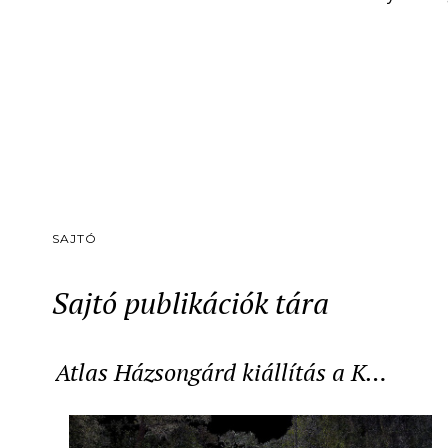
SAJTÓ
Sajtó publikációk tára
Atlas Házsongárd kiállítás a K…