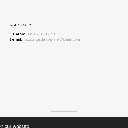
KAPCSOLAT
Telefon:
(0040) 741 217 210
E-mail:
hazsongardalapitvany@gmail.com
© 2015 HAZSONGÁRD ALAPÍTVÁNY, MINDEN JOG FENNTARTVA.
on our website