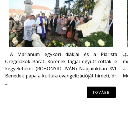
A Marianum egykori diákjai és a Piarista
„(
Öregdiákok Baráti Körének tagjai együtt rótták le
me
kegyeletüket (ROHONYID. IVÁN) Napjainkban XVI.
a 
Benedek pápa a kultúra evangelizációját hirdeti, dr.
Mé
...
TOVÁBB