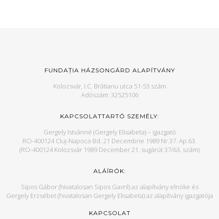
FUNDAȚIA HÁZSONGÁRD ALAPÍTVÁNY
Kolozsvár, I.C. Brătianu utca 51-53 szám
Adószám: 32525106
KAPCSOLATTARTÓ SZEMÉLY:
Gergely Istvánné (Gergely Elisabeta) – igazgató
RO-400124 Cluj-Napoca Bd. 21 Decembrie 1989 Nr.37. Ap.63.
(RO-400124 Kolozsvár 1989 December 21. sugárút 37/63. szám)
ALÁÍRÓK:
Sipos Gábor (hivatalosan Sipos Gavril) az alapítvány elnöke és
Gergely Erzsébet (hivatalosan Gergely Elisabeta) az alapítvány igazgatója
KAPCSOLAT