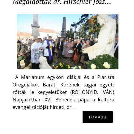
Megáldották dr. Hirschler Józs…
A Marianum egykori diákjai és a Piarista
Öregdiákok Baráti Körének tagjai együtt
rótták le kegyeletüket (ROHONYID. IVÁN)
Napjainkban XVI. Benedek pápa a kultúra
evangelizációját hirdeti, dr. ...
TOVÁBB