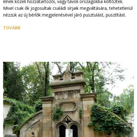
élnek közeli hozzátartozói, vagy távoli országokba költöztek.
Mivel csak ők jogosultak családi sírjaik megváltására, tehetetlenül
nézzük az új bérlők megjelenésével járó pusztulást, pusztítást.
TOVÁBB