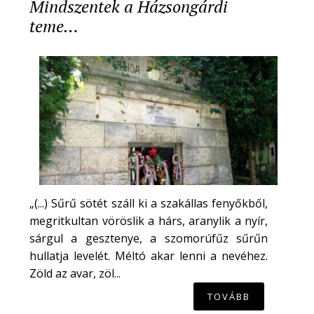
Mindszentek a Házsongárdi
teme…
„(...) Sűrű sötét száll ki a szakállas fenyőkből,
megritkultan vöröslik a hárs, aranylik a nyír,
sárgul a gesztenye, a szomorúfűz sűrűn
hullatja levelét. Méltó akar lenni a nevéhez.
Zöld az avar, zöl...
TOVÁBB