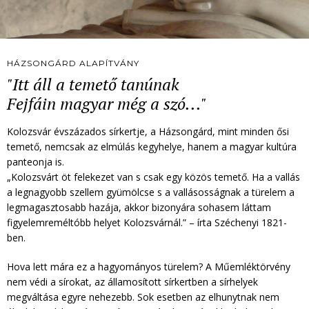
HÁZSONGÁRD ALAPÍTVÁNY
"Itt áll a temető tanúnak
Fejfáin magyar még a szó..."
Kolozsvár évszázados sírkertje, a Házsongárd, mint minden ősi
temető, nemcsak az elmúlás kegyhelye, hanem a magyar kultúra
panteonja is.
„Kolozsvárt öt felekezet van s csak egy közös temető. Ha a vallás
a legnagyobb szellem gyümölcse s a vallásosságnak a türelem a
legmagasztosabb hazája, akkor bizonyára sohasem láttam
figyelemreméltóbb helyet Kolozsvárnál.” – írta Széchenyi 1821-
ben.
Hova lett mára ez a hagyományos türelem? A Műemléktörvény
nem védi a sírokat, az államosított sírkertben a sírhelyek
megváltása egyre nehezebb. Sok esetben az elhunytnak nem