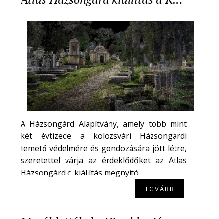
A Házsongárd Alapítvány, amely több mint
két évtizede a kolozsvári Házsongárdi
temető védelmére és gondozására jött létre,
szeretettel várja az érdeklődőket az Atlas
Házsongárd c. kiállítás megnyitó...
TOVÁBB