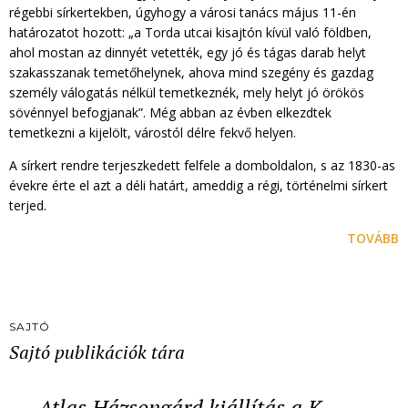
régebbi sírkertekben, úgyhogy a városi tanács május 11-én
határozatot hozott: „a Torda utcai kisajtón kívül való földben,
ahol mostan az dinnyét vetették, egy jó és tágas darab helyt
szakasszanak temetőhelynek, ahova mind szegény és gazdag
személy válogatás nélkül temetkeznék, mely helyt jó örökös
sövénnyel befogjanak”. Még abban az évben elkezdtek
temetkezni a kijelölt, várostól délre fekvő helyen.
A sírkert rendre terjeszkedett felfele a domboldalon, s az 1830-as
évekre érte el azt a déli határt, ameddig a régi, történelmi sírkert
terjed.
TOVÁBB
SAJTÓ
Sajtó publikációk tára
Atlas Házsongárd kiállítás a K…