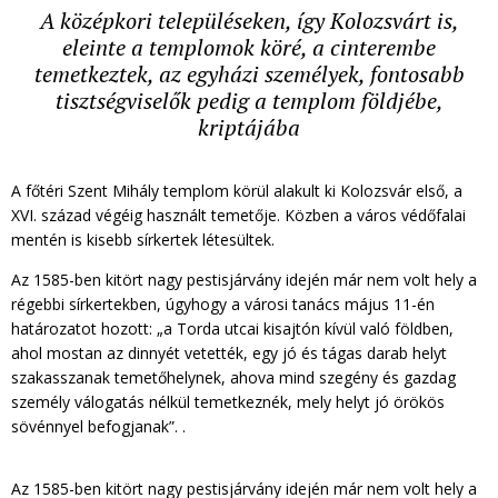
A középkori településeken, így Kolozsvárt is,
eleinte a templomok köré, a cinterembe
temetkeztek, az egyházi személyek, fontosabb
tisztségviselők pedig a templom földjébe,
kriptájába
A főtéri Szent Mihály templom körül alakult ki Kolozsvár első, a
XVI. század végéig használt temetője. Közben a város védőfalai
mentén is kisebb sírkertek létesültek.
Az 1585-ben kitört nagy pestisjárvány idején már nem volt hely a
régebbi sírkertekben, úgyhogy a városi tanács május 11-én
határozatot hozott: „a Torda utcai kisajtón kívül való földben,
ahol mostan az dinnyét vetették, egy jó és tágas darab helyt
szakasszanak temetőhelynek, ahova mind szegény és gazdag
személy válogatás nélkül temetkeznék, mely helyt jó örökös
sövénnyel befogjanak”. .
Az 1585-ben kitört nagy pestisjárvány idején már nem volt hely a