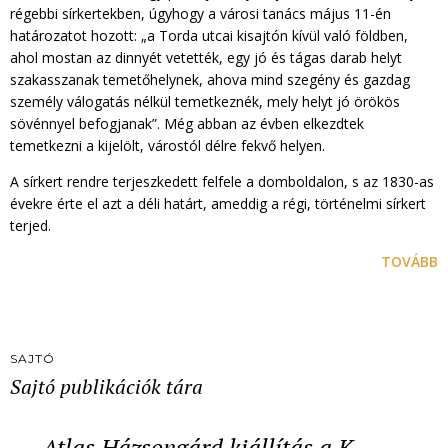
régebbi sírkertekben, úgyhogy a városi tanács május 11-én
határozatot hozott: „a Torda utcai kisajtón kívül való földben,
ahol mostan az dinnyét vetették, egy jó és tágas darab helyt
szakasszanak temetőhelynek, ahova mind szegény és gazdag
személy válogatás nélkül temetkeznék, mely helyt jó örökös
sövénnyel befogjanak”. Még abban az évben elkezdtek
temetkezni a kijelölt, várostól délre fekvő helyen.
A sírkert rendre terjeszkedett felfele a domboldalon, s az 1830-as
évekre érte el azt a déli határt, ameddig a régi, történelmi sírkert
terjed.
TOVÁBB
SAJTÓ
Sajtó publikációk tára
Atlas Házsongárd kiállítás a K…