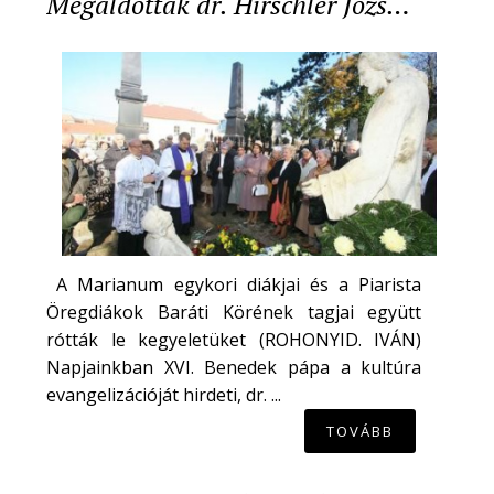
Megáldották dr. Hirschler Józs…
A Marianum egykori diákjai és a Piarista
Öregdiákok Baráti Körének tagjai együtt
rótták le kegyeletüket (ROHONYID. IVÁN)
Napjainkban XVI. Benedek pápa a kultúra
evangelizációját hirdeti, dr. ...
TOVÁBB