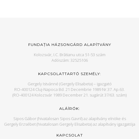
FUNDAȚIA HÁZSONGÁRD ALAPÍTVÁNY
Kolozsvár, I.C. Brătianu utca 51-53 szám
Adószám: 32525106
KAPCSOLATTARTÓ SZEMÉLY:
Gergely Istvánné (Gergely Elisabeta) – igazgató
RO-400124 Cluj-Napoca Bd. 21 Decembrie 1989 Nr.37. Ap.63.
(RO-400124 Kolozsvár 1989 December 21. sugárút 37/63. szám)
ALÁÍRÓK:
Sipos Gábor (hivatalosan Sipos Gavril) az alapítvány elnöke és
Gergely Erzsébet (hivatalosan Gergely Elisabeta) az alapítvány igazgatója
KAPCSOLAT