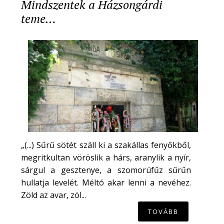
Mindszentek a Házsongárdi
teme…
„(...) Sűrű sötét száll ki a szakállas fenyőkből,
megritkultan vöröslik a hárs, aranylik a nyír,
sárgul a gesztenye, a szomorúfűz sűrűn
hullatja levelét. Méltó akar lenni a nevéhez.
Zöld az avar, zöl...
TOVÁBB