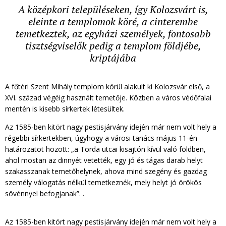
A középkori településeken, így Kolozsvárt is,
eleinte a templomok köré, a cinterembe
temetkeztek, az egyházi személyek, fontosabb
tisztségviselők pedig a templom földjébe,
kriptájába
A főtéri Szent Mihály templom körül alakult ki Kolozsvár első, a
XVI. század végéig használt temetője. Közben a város védőfalai
mentén is kisebb sírkertek létesültek.
Az 1585-ben kitört nagy pestisjárvány idején már nem volt hely a
régebbi sírkertekben, úgyhogy a városi tanács május 11-én
határozatot hozott: „a Torda utcai kisajtón kívül való földben,
ahol mostan az dinnyét vetették, egy jó és tágas darab helyt
szakasszanak temetőhelynek, ahova mind szegény és gazdag
személy válogatás nélkül temetkeznék, mely helyt jó örökös
sövénnyel befogjanak”. .
Az 1585-ben kitört nagy pestisjárvány idején már nem volt hely a