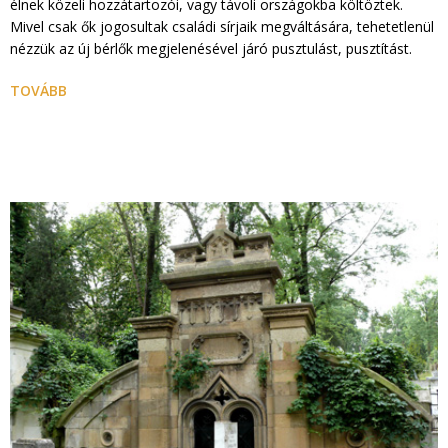
élnek közeli hozzátartozói, vagy távoli országokba költöztek.
Mivel csak ők jogosultak családi sírjaik megváltására, tehetetlenül
nézzük az új bérlők megjelenésével járó pusztulást, pusztítást.
TOVÁBB