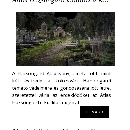
A Házsongárd Alapítvány, amely több mint
két évtizede a kolozsvári Házsongárdi
temető védelmére és gondozására jött létre,
szeretettel várja az érdeklődőket az Atlas
Házsongárd c. kiállítás megnyitó...
TOVÁBB