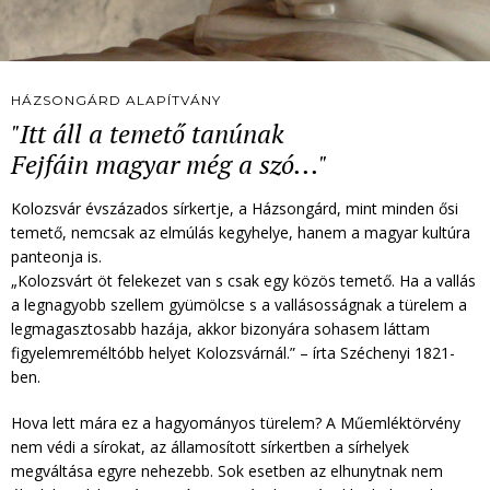
HÁZSONGÁRD ALAPÍTVÁNY
"Itt áll a temető tanúnak
Fejfáin magyar még a szó..."
Kolozsvár évszázados sírkertje, a Házsongárd, mint minden ősi
temető, nemcsak az elmúlás kegyhelye, hanem a magyar kultúra
panteonja is.
„Kolozsvárt öt felekezet van s csak egy közös temető. Ha a vallás
a legnagyobb szellem gyümölcse s a vallásosságnak a türelem a
legmagasztosabb hazája, akkor bizonyára sohasem láttam
figyelemreméltóbb helyet Kolozsvárnál.” – írta Széchenyi 1821-
ben.
Hova lett mára ez a hagyományos türelem? A Műemléktörvény
nem védi a sírokat, az államosított sírkertben a sírhelyek
megváltása egyre nehezebb. Sok esetben az elhunytnak nem