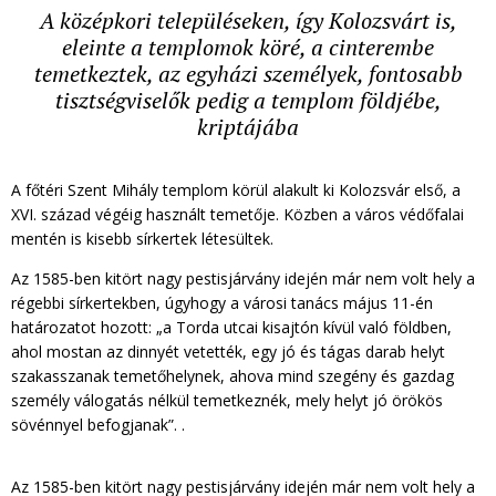
A középkori településeken, így Kolozsvárt is,
eleinte a templomok köré, a cinterembe
temetkeztek, az egyházi személyek, fontosabb
tisztségviselők pedig a templom földjébe,
kriptájába
A főtéri Szent Mihály templom körül alakult ki Kolozsvár első, a
XVI. század végéig használt temetője. Közben a város védőfalai
mentén is kisebb sírkertek létesültek.
Az 1585-ben kitört nagy pestisjárvány idején már nem volt hely a
régebbi sírkertekben, úgyhogy a városi tanács május 11-én
határozatot hozott: „a Torda utcai kisajtón kívül való földben,
ahol mostan az dinnyét vetették, egy jó és tágas darab helyt
szakasszanak temetőhelynek, ahova mind szegény és gazdag
személy válogatás nélkül temetkeznék, mely helyt jó örökös
sövénnyel befogjanak”. .
Az 1585-ben kitört nagy pestisjárvány idején már nem volt hely a