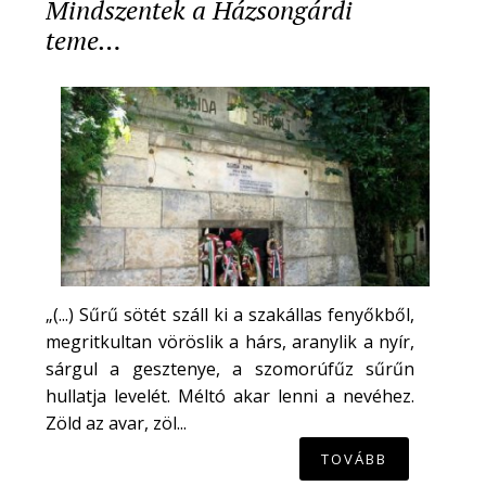
Mindszentek a Házsongárdi
teme…
„(...) Sűrű sötét száll ki a szakállas fenyőkből,
megritkultan vöröslik a hárs, aranylik a nyír,
sárgul a gesztenye, a szomorúfűz sűrűn
hullatja levelét. Méltó akar lenni a nevéhez.
Zöld az avar, zöl...
TOVÁBB