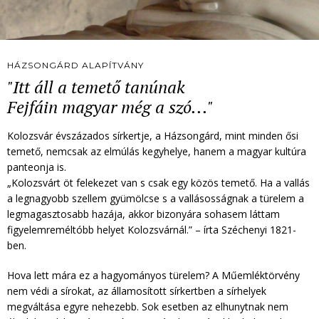
HÁZSONGÁRD ALAPÍTVÁNY
"Itt áll a temető tanúnak
Fejfáin magyar még a szó..."
Kolozsvár évszázados sírkertje, a Házsongárd, mint minden ősi
temető, nemcsak az elmúlás kegyhelye, hanem a magyar kultúra
panteonja is.
„Kolozsvárt öt felekezet van s csak egy közös temető. Ha a vallás
a legnagyobb szellem gyümölcse s a vallásosságnak a türelem a
legmagasztosabb hazája, akkor bizonyára sohasem láttam
figyelemreméltóbb helyet Kolozsvárnál.” – írta Széchenyi 1821-
ben.
Hova lett mára ez a hagyományos türelem? A Műemléktörvény
nem védi a sírokat, az államosított sírkertben a sírhelyek
megváltása egyre nehezebb. Sok esetben az elhunytnak nem