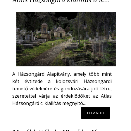
A Házsongárd Alapítvány, amely több mint
két évtizede a kolozsvári Házsongárdi
temető védelmére és gondozására jött létre,
szeretettel várja az érdeklődőket az Atlas
Házsongárd c. kiállítás megnyitó...
TOVÁBB