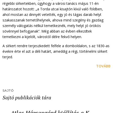
régebbi sírkertekben, úgyhogy a városi tanács május 11-én
határozatot hozott: „a Torda utcai kisajtón kívül való földben,
ahol mostan az dinnyét vetették, egy jó és tágas darab helyt
szakasszanak temetőhelynek, ahova mind szegény és gazdag
személy válogatás nélkül temetkeznék, mely helyt jó örökös
sövénnyel befogjanak”. Még abban az évben elkezdtek
temetkezni a kijelölt, várostól délre fekvő helyen.
A sírkert rendre terjeszkedett felfele a domboldalon, s az 1830-as
évekre érte el azt a déli határt, ameddig a régi, történelmi sírkert
terjed.
TOVÁBB
SAJTÓ
Sajtó publikációk tára
Atlas Házsongárd kiállítás a K…