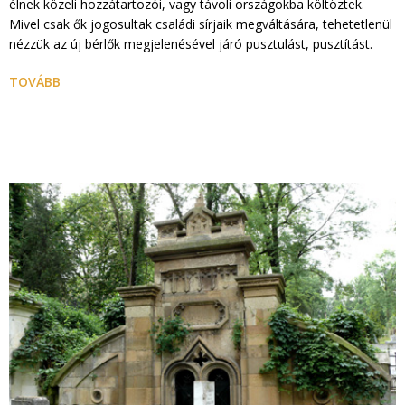
élnek közeli hozzátartozói, vagy távoli országokba költöztek.
Mivel csak ők jogosultak családi sírjaik megváltására, tehetetlenül
nézzük az új bérlők megjelenésével járó pusztulást, pusztítást.
TOVÁBB