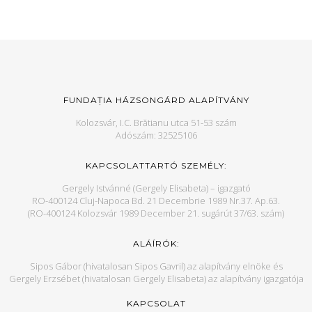
FUNDAȚIA HÁZSONGÁRD ALAPÍTVÁNY
Kolozsvár, I.C. Brătianu utca 51-53 szám
Adószám: 32525106
KAPCSOLATTARTÓ SZEMÉLY:
Gergely Istvánné (Gergely Elisabeta) – igazgató
RO-400124 Cluj-Napoca Bd. 21 Decembrie 1989 Nr.37. Ap.63.
(RO-400124 Kolozsvár 1989 December 21. sugárút 37/63. szám)
ALÁÍRÓK:
Sipos Gábor (hivatalosan Sipos Gavril) az alapítvány elnöke és
Gergely Erzsébet (hivatalosan Gergely Elisabeta) az alapítvány igazgatója
KAPCSOLAT