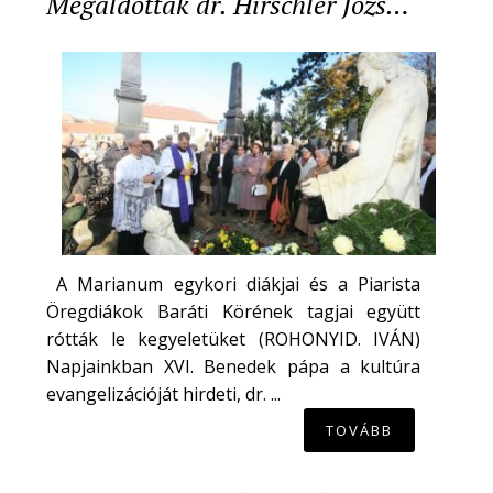
Megáldották dr. Hirschler Józs…
A Marianum egykori diákjai és a Piarista
Öregdiákok Baráti Körének tagjai együtt
rótták le kegyeletüket (ROHONYID. IVÁN)
Napjainkban XVI. Benedek pápa a kultúra
evangelizációját hirdeti, dr. ...
TOVÁBB