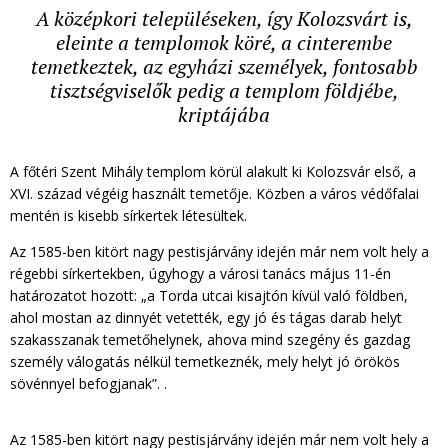
A középkori településeken, így Kolozsvárt is,
eleinte a templomok köré, a cinterembe
temetkeztek, az egyházi személyek, fontosabb
tisztségviselők pedig a templom földjébe,
kriptájába
A főtéri Szent Mihály templom körül alakult ki Kolozsvár első, a
XVI. század végéig használt temetője. Közben a város védőfalai
mentén is kisebb sírkertek létesültek.
Az 1585-ben kitört nagy pestisjárvány idején már nem volt hely a
régebbi sírkertekben, úgyhogy a városi tanács május 11-én
határozatot hozott: „a Torda utcai kisajtón kívül való földben,
ahol mostan az dinnyét vetették, egy jó és tágas darab helyt
szakasszanak temetőhelynek, ahova mind szegény és gazdag
személy válogatás nélkül temetkeznék, mely helyt jó örökös
sövénnyel befogjanak”. .
Az 1585-ben kitört nagy pestisjárvány idején már nem volt hely a