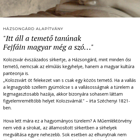
HÁZSONGÁRD ALAPÍTVÁNY
"Itt áll a temető tanúnak
Fejfáin magyar még a szó..."
Kolozsvár évszázados sírkertje, a Házsongárd, mint minden ősi
temető, nemcsak az elmúlás kegyhelye, hanem a magyar kultúra
panteonja is.
„Kolozsvárt öt felekezet van s csak egy közös temető. Ha a vallás
a legnagyobb szellem gyümölcse s a vallásosságnak a türelem a
legmagasztosabb hazája, akkor bizonyára sohasem láttam
figyelemreméltóbb helyet Kolozsvárnál.” – írta Széchenyi 1821-
ben.
Hova lett mára ez a hagyományos türelem? A Műemléktörvény
nem védi a sírokat, az államosított sírkertben a sírhelyek
megváltása egyre nehezebb. Sok esetben az elhunytnak nem