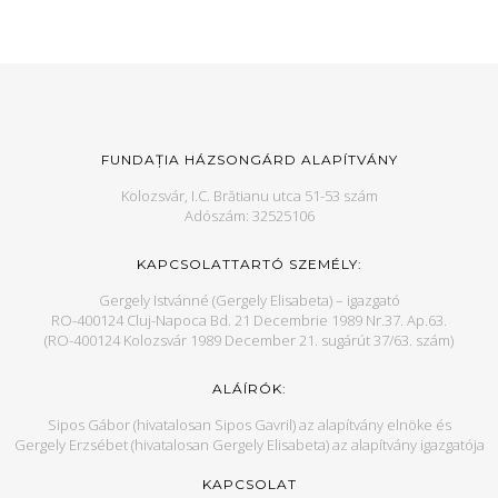
FUNDAȚIA HÁZSONGÁRD ALAPÍTVÁNY
Kolozsvár, I.C. Brătianu utca 51-53 szám
Adószám: 32525106
KAPCSOLATTARTÓ SZEMÉLY:
Gergely Istvánné (Gergely Elisabeta) – igazgató
RO-400124 Cluj-Napoca Bd. 21 Decembrie 1989 Nr.37. Ap.63.
(RO-400124 Kolozsvár 1989 December 21. sugárút 37/63. szám)
ALÁÍRÓK:
Sipos Gábor (hivatalosan Sipos Gavril) az alapítvány elnöke és
Gergely Erzsébet (hivatalosan Gergely Elisabeta) az alapítvány igazgatója
KAPCSOLAT