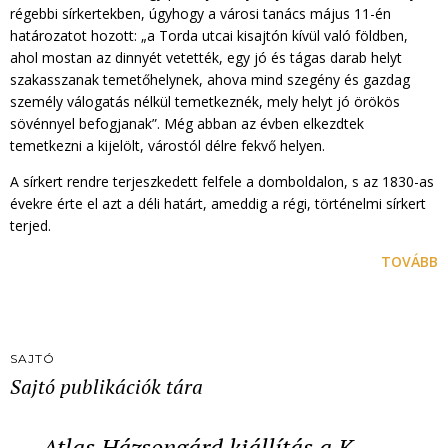
régebbi sírkertekben, úgyhogy a városi tanács május 11-én
határozatot hozott: „a Torda utcai kisajtón kívül való földben,
ahol mostan az dinnyét vetették, egy jó és tágas darab helyt
szakasszanak temetőhelynek, ahova mind szegény és gazdag
személy válogatás nélkül temetkeznék, mely helyt jó örökös
sövénnyel befogjanak”. Még abban az évben elkezdtek
temetkezni a kijelölt, várostól délre fekvő helyen.
A sírkert rendre terjeszkedett felfele a domboldalon, s az 1830-as
évekre érte el azt a déli határt, ameddig a régi, történelmi sírkert
terjed.
TOVÁBB
SAJTÓ
Sajtó publikációk tára
Atlas Házsongárd kiállítás a K…