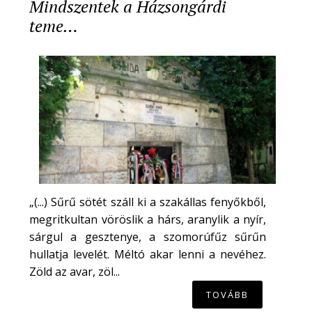
Mindszentek a Házsongárdi
teme…
„(...) Sűrű sötét száll ki a szakállas fenyőkből,
megritkultan vöröslik a hárs, aranylik a nyír,
sárgul a gesztenye, a szomorúfűz sűrűn
hullatja levelét. Méltó akar lenni a nevéhez.
Zöld az avar, zöl...
TOVÁBB