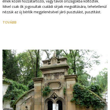
élnek közeli hozzátartozói, vagy távoli országokba költöztek.
Mivel csak ők jogosultak családi sírjaik megváltására, tehetetlenül
nézzük az új bérlők megjelenésével járó pusztulást, pusztítást.
TOVÁBB