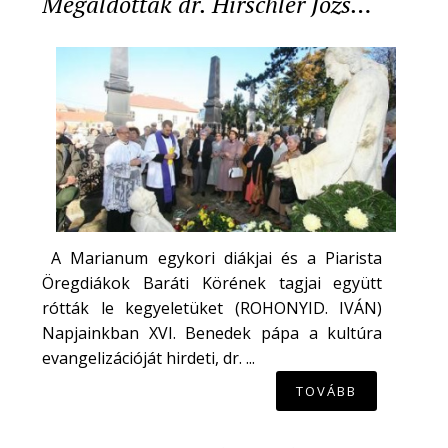
Megáldották dr. Hirschler Józs…
A Marianum egykori diákjai és a Piarista
Öregdiákok Baráti Körének tagjai együtt
rótták le kegyeletüket (ROHONYID. IVÁN)
Napjainkban XVI. Benedek pápa a kultúra
evangelizációját hirdeti, dr. ...
TOVÁBB