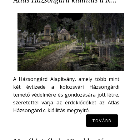
A Házsongárd Alapítvány, amely több mint
két évtizede a kolozsvári Házsongárdi
temető védelmére és gondozására jött létre,
szeretettel várja az érdeklődőket az Atlas
Házsongárd c. kiállítás megnyitó...
TOVÁBB