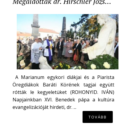
Megáldották dr. Hirschler Józs…
A Marianum egykori diákjai és a Piarista
Öregdiákok Baráti Körének tagjai együtt
rótták le kegyeletüket (ROHONYID. IVÁN)
Napjainkban XVI. Benedek pápa a kultúra
evangelizációját hirdeti, dr. ...
TOVÁBB