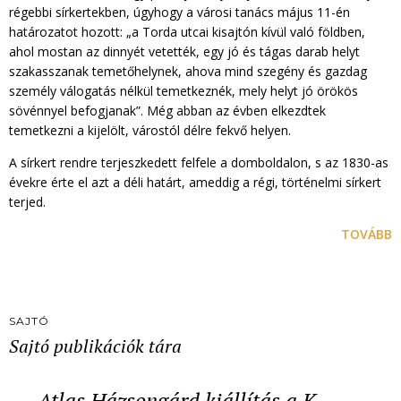
régebbi sírkertekben, úgyhogy a városi tanács május 11-én
határozatot hozott: „a Torda utcai kisajtón kívül való földben,
ahol mostan az dinnyét vetették, egy jó és tágas darab helyt
szakasszanak temetőhelynek, ahova mind szegény és gazdag
személy válogatás nélkül temetkeznék, mely helyt jó örökös
sövénnyel befogjanak”. Még abban az évben elkezdtek
temetkezni a kijelölt, várostól délre fekvő helyen.
A sírkert rendre terjeszkedett felfele a domboldalon, s az 1830-as
évekre érte el azt a déli határt, ameddig a régi, történelmi sírkert
terjed.
TOVÁBB
SAJTÓ
Sajtó publikációk tára
Atlas Házsongárd kiállítás a K…