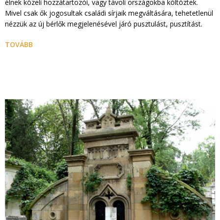
élnek közeli hozzátartozói, vagy távoli országokba költöztek.
Mivel csak ők jogosultak családi sírjaik megváltására, tehetetlenül
nézzük az új bérlők megjelenésével járó pusztulást, pusztítást.
TOVÁBB