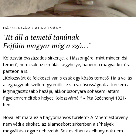
HÁZSONGÁRD ALAPÍTVÁNY
"Itt áll a temető tanúnak
Fejfáin magyar még a szó..."
Kolozsvár évszázados sírkertje, a Házsongárd, mint minden ősi
temető, nemcsak az elmúlás kegyhelye, hanem a magyar kultúra
panteonja is.
„Kolozsvárt öt felekezet van s csak egy közös temető. Ha a vallás
a legnagyobb szellem gyümölcse s a vallásosságnak a türelem a
legmagasztosabb hazája, akkor bizonyára sohasem láttam
figyelemreméltóbb helyet Kolozsvárnál.” – írta Széchenyi 1821-
ben.
Hova lett mára ez a hagyományos türelem? A Műemléktörvény
nem védi a sírokat, az államosított sírkertben a sírhelyek
megváltása egyre nehezebb. Sok esetben az elhunytnak nem