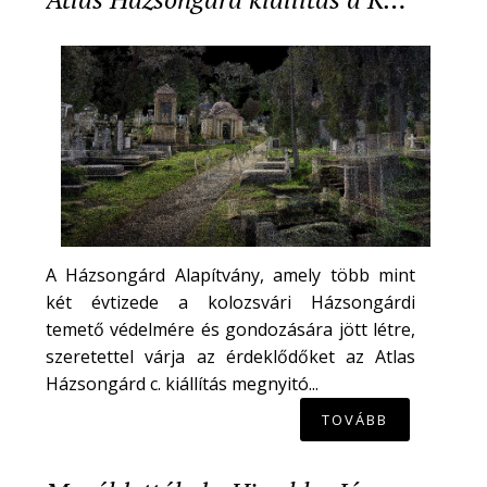
A Házsongárd Alapítvány, amely több mint
két évtizede a kolozsvári Házsongárdi
temető védelmére és gondozására jött létre,
szeretettel várja az érdeklődőket az Atlas
Házsongárd c. kiállítás megnyitó...
TOVÁBB