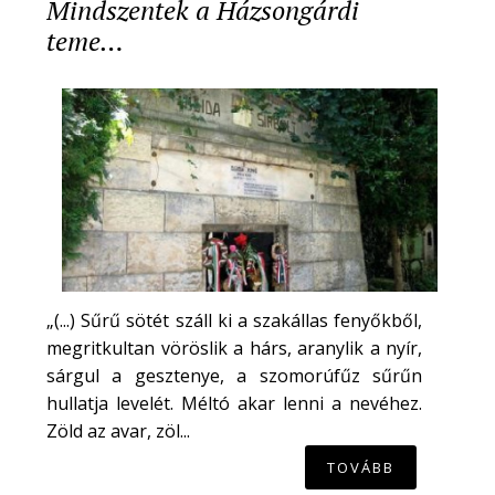
Mindszentek a Házsongárdi
teme…
„(...) Sűrű sötét száll ki a szakállas fenyőkből,
megritkultan vöröslik a hárs, aranylik a nyír,
sárgul a gesztenye, a szomorúfűz sűrűn
hullatja levelét. Méltó akar lenni a nevéhez.
Zöld az avar, zöl...
TOVÁBB