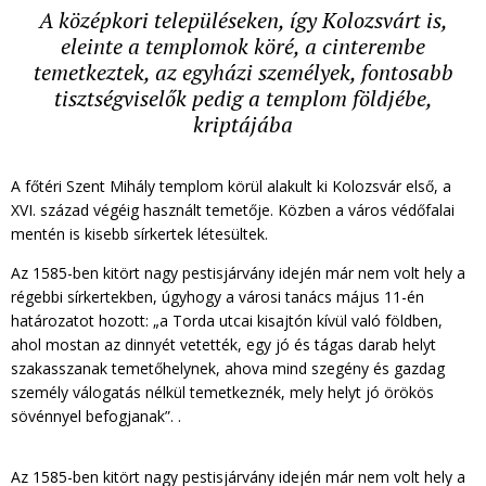
A középkori településeken, így Kolozsvárt is,
eleinte a templomok köré, a cinterembe
temetkeztek, az egyházi személyek, fontosabb
tisztségviselők pedig a templom földjébe,
kriptájába
A főtéri Szent Mihály templom körül alakult ki Kolozsvár első, a
XVI. század végéig használt temetője. Közben a város védőfalai
mentén is kisebb sírkertek létesültek.
Az 1585-ben kitört nagy pestisjárvány idején már nem volt hely a
régebbi sírkertekben, úgyhogy a városi tanács május 11-én
határozatot hozott: „a Torda utcai kisajtón kívül való földben,
ahol mostan az dinnyét vetették, egy jó és tágas darab helyt
szakasszanak temetőhelynek, ahova mind szegény és gazdag
személy válogatás nélkül temetkeznék, mely helyt jó örökös
sövénnyel befogjanak”. .
Az 1585-ben kitört nagy pestisjárvány idején már nem volt hely a