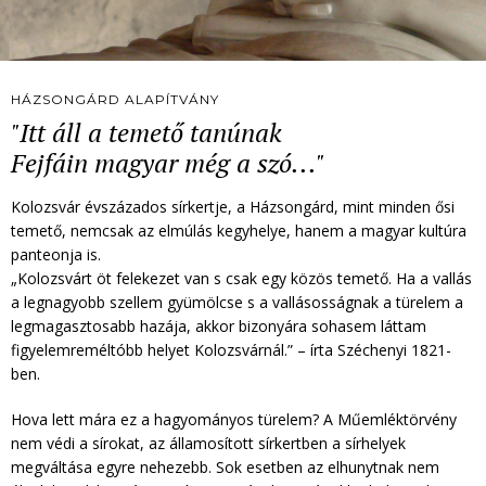
HÁZSONGÁRD ALAPÍTVÁNY
"Itt áll a temető tanúnak
Fejfáin magyar még a szó..."
Kolozsvár évszázados sírkertje, a Házsongárd, mint minden ősi
temető, nemcsak az elmúlás kegyhelye, hanem a magyar kultúra
panteonja is.
„Kolozsvárt öt felekezet van s csak egy közös temető. Ha a vallás
a legnagyobb szellem gyümölcse s a vallásosságnak a türelem a
legmagasztosabb hazája, akkor bizonyára sohasem láttam
figyelemreméltóbb helyet Kolozsvárnál.” – írta Széchenyi 1821-
ben.
Hova lett mára ez a hagyományos türelem? A Műemléktörvény
nem védi a sírokat, az államosított sírkertben a sírhelyek
megváltása egyre nehezebb. Sok esetben az elhunytnak nem