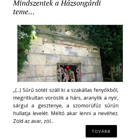
Mindszentek a Házsongárdi
teme…
„(...) Sűrű sötét száll ki a szakállas fenyőkből,
megritkultan vöröslik a hárs, aranylik a nyír,
sárgul a gesztenye, a szomorúfűz sűrűn
hullatja levelét. Méltó akar lenni a nevéhez.
Zöld az avar, zöl...
TOVÁBB