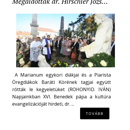
Megáldották dr. Hirschler Józs…
A Marianum egykori diákjai és a Piarista
Öregdiákok Baráti Körének tagjai együtt
rótták le kegyeletüket (ROHONYID. IVÁN)
Napjainkban XVI. Benedek pápa a kultúra
evangelizációját hirdeti, dr. ...
TOVÁBB