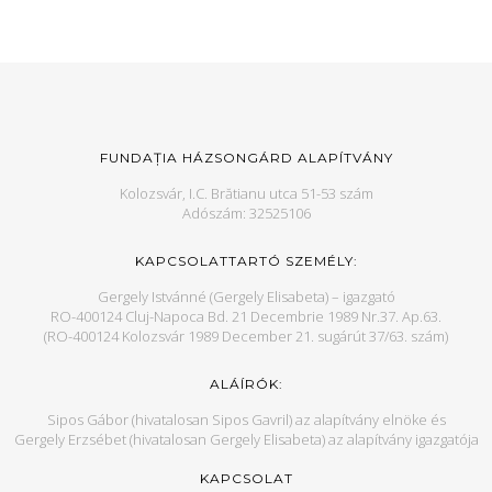
FUNDAȚIA HÁZSONGÁRD ALAPÍTVÁNY
Kolozsvár, I.C. Brătianu utca 51-53 szám
Adószám: 32525106
KAPCSOLATTARTÓ SZEMÉLY:
Gergely Istvánné (Gergely Elisabeta) – igazgató
RO-400124 Cluj-Napoca Bd. 21 Decembrie 1989 Nr.37. Ap.63.
(RO-400124 Kolozsvár 1989 December 21. sugárút 37/63. szám)
ALÁÍRÓK:
Sipos Gábor (hivatalosan Sipos Gavril) az alapítvány elnöke és
Gergely Erzsébet (hivatalosan Gergely Elisabeta) az alapítvány igazgatója
KAPCSOLAT