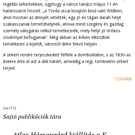
régebbi sírkertekben, úgyhogy a városi tanács május 11-én
határozatot hozott: „a Torda utcai kisajtón kívül való földben,
ahol mostan az dinnyét vetették, egy jó és tágas darab helyt
szakasszanak temetőhelynek, ahova mind szegény és gazdag
személy válogatás nélkül temetkeznék, mely helyt jó örökös
sövénnyel befogjanak”. Még abban az évben elkezdtek
temetkezni a kijelölt, várostól délre fekvő helyen.
A sírkert rendre terjeszkedett felfele a domboldalon, s az 1830-as
évekre érte el azt a déli határt, ameddig a régi, történelmi sírkert
terjed.
TOVÁBB
SAJTÓ
Sajtó publikációk tára
Atlas Házsongárd kiállítás a K…