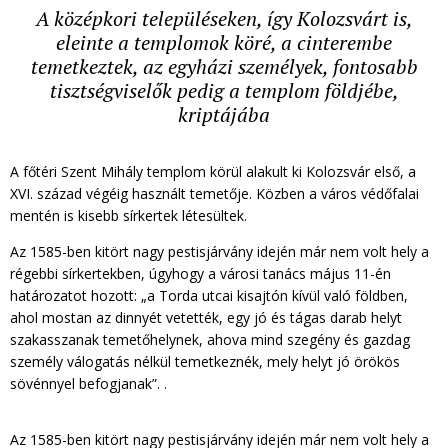
A középkori településeken, így Kolozsvárt is,
eleinte a templomok köré, a cinterembe
temetkeztek, az egyházi személyek, fontosabb
tisztségviselők pedig a templom földjébe,
kriptájába
A főtéri Szent Mihály templom körül alakult ki Kolozsvár első, a
XVI. század végéig használt temetője. Közben a város védőfalai
mentén is kisebb sírkertek létesültek.
Az 1585-ben kitört nagy pestisjárvány idején már nem volt hely a
régebbi sírkertekben, úgyhogy a városi tanács május 11-én
határozatot hozott: „a Torda utcai kisajtón kívül való földben,
ahol mostan az dinnyét vetették, egy jó és tágas darab helyt
szakasszanak temetőhelynek, ahova mind szegény és gazdag
személy válogatás nélkül temetkeznék, mely helyt jó örökös
sövénnyel befogjanak”. .
Az 1585-ben kitört nagy pestisjárvány idején már nem volt hely a