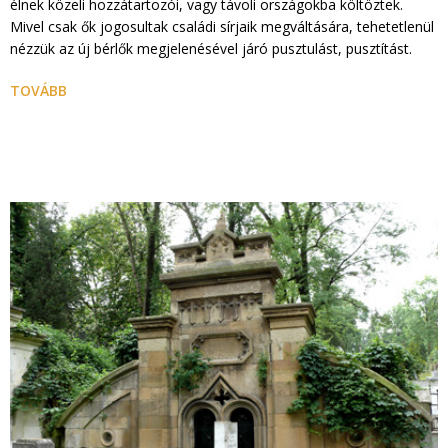
élnek közeli hozzátartozói, vagy távoli országokba költöztek.
Mivel csak ők jogosultak családi sírjaik megváltására, tehetetlenül
nézzük az új bérlők megjelenésével járó pusztulást, pusztítást.
TOVÁBB