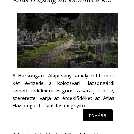
A Házsongárd Alapítvány, amely több mint
két évtizede a kolozsvári Házsongárdi
temető védelmére és gondozására jött létre,
szeretettel várja az érdeklődőket az Atlas
Házsongárd c. kiállítás megnyitó...
TOVÁBB