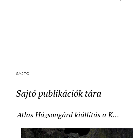
SAJTÓ
Sajtó publikációk tára
Atlas Házsongárd kiállítás a K…