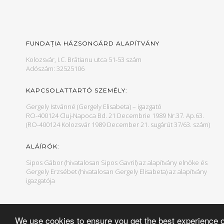
FUNDAȚIA HÁZSONGÁRD ALAPÍTVÁNY
Kolozsvár, I.C. Brătianu utca 51-53 szám
Adószám: 32525106
KAPCSOLATTARTÓ SZEMÉLY:
Gergely Istvánné (Gergely Elisabeta) – igazgató
RO-400124 Cluj-Napoca Bd. 21 Decembrie 1989 Nr.37. Ap.63.
(RO-400124 Kolozsvár 1989 December 21. sugárút 37/63. szám)
ALÁÍRÓK:
Sipos Gábor (hivatalosan Sipos Gavril) az alapítvány elnöke és
Gergely Erzsébet (hivatalosan Gergely Elisabeta) az alapítvány
igazgatója
We use cookies to ensure you get the best experience 