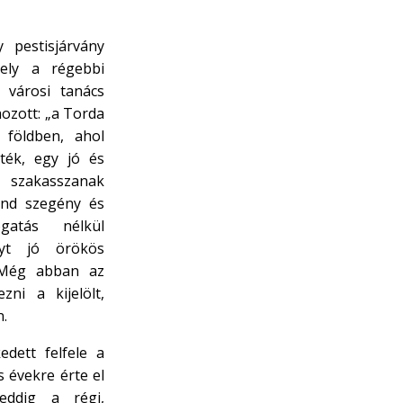
 pestisjárvány
ely a régebbi
 városi tanács
ozott: „a Torda
ó földben, ahol
ték, egy jó és
szakasszanak
ind szegény és
gatás nélkül
lyt jó örökös
 Még abban az
ni a kijelölt,
n.
edett felfele a
 évekre érte el
eddig a régi,