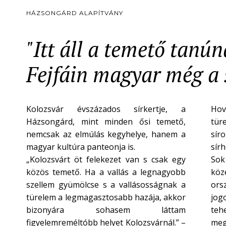
HÁZSONGÁRD ALAPÍTVÁNY
"Itt áll a temető tanú
Fejfáin magyar még a s
Kolozsvár évszázados sírkertje, a
Hov
Házsongárd, mint minden ősi temető,
tür
nemcsak az elmúlás kegyhelye, hanem a
síro
magyar kultúra panteonja is.
sír
„Kolozsvárt öt felekezet van s csak egy
Sok
közös temető. Ha a vallás a legnagyobb
köze
szellem gyümölcse s a vallásosságnak a
ors
türelem a legmagasztosabb hazája, akkor
jogo
bizonyára sohasem láttam
teh
figyelemreméltóbb helyet Kolozsvárnál.” –
meg