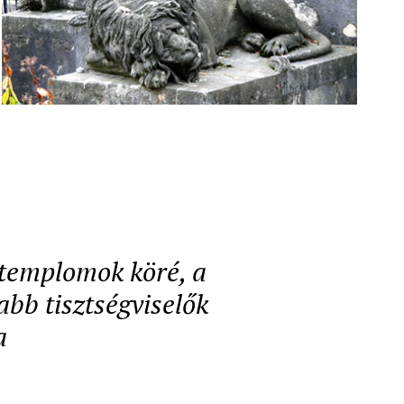
a templomok köré, a
abb tisztségviselők
a