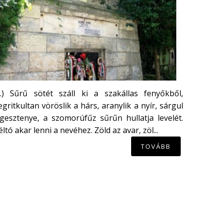
...) Sűrű sötét száll ki a szakállas fenyőkből,
gritkultan vöröslik a hárs, aranylik a nyír, sárgul
gesztenye, a szomorúfűz sűrűn hullatja levelét.
ltó akar lenni a nevéhez. Zöld az avar, zöl...
TOVÁBB