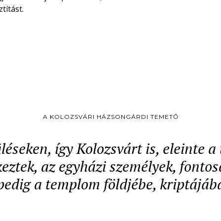
títást.
A KOLOZSVÁRI HÁZSONGÁRDI TEMETŐ
léseken, így Kolozsvárt is, eleinte 
ztek, az egyházi személyek, fontos
pedig a templom földjébe, kriptájáb