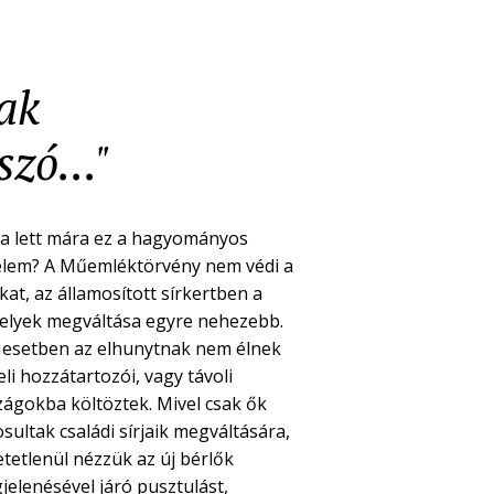
nak
zó..."
a lett mára ez a hagyományos
elem? A Műemléktörvény nem védi a
kat, az államosított sírkertben a
helyek megváltása egyre nehezebb.
 esetben az elhunytnak nem élnek
li hozzátartozói, vagy távoli
zágokba költöztek. Mivel csak ők
sultak családi sírjaik megváltására,
etetlenül nézzük az új bérlők
jelenésével járó pusztulást,