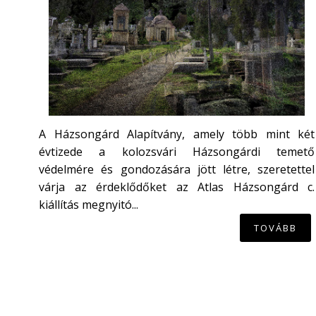
A Házsongárd Alapítvány, amely több mint két
évtizede a kolozsvári Házsongárdi temető
védelmére és gondozására jött létre, szeretettel
várja az érdeklődőket az Atlas Házsongárd c.
kiállítás megnyitó...
TOVÁBB