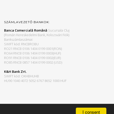
SZÁMLAVEZETŐ BANKOK:
Banca Comercială Română
Sucursala Cluj
(Román Kereskedelmi Bank, Kolozsvári Fiók)
Bankszámlaszámai:
SWIFT kód: RNCBROBU
RO21 RNCB 0106 1404 0199 0001(RON)
RO64 RNCB 0106 1404 0199 0003(HUF)
RO91 RNCB 0106 1404 0199 0002(EUR)
RO85 RNCB 0857 1404 0199 0002 (USD)
K&H Bank Zrt.
SWIFT kód: OKHBHUHB
HU90 1040 4072 5052 6767 8652 1000 HUF
I consent