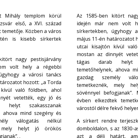
nt Mihály templom körül
Az 1585-ben kitört nagy
ozsvár első, a XVI. század
idején már nem volt h
t temetője. Közben a város
sírkertekben, úgyhogy a
tén is kisebb sírkertek
május 11-én határozatot h
utcai kisajtón kívül val
mostan az dinnyét vetet
itört nagy pestisjárvány
tágas darab helyt 
em volt hely a régebbi
temetőhelynek, ahova m
 úgyhogy a városi tanács
gazdag személy válo
tározatot hozott: „a Torda
temetkeznék, mely he
 kívül való földben, ahol
sövénnyel befogjanak”.
nyét vetették, egy jó és
évben elkezdtek temetkez
 helyt szakasszanak
várostól délre fekvő helye
, ahova mind szegény és
ély válogatás nélkül
A sírkert rendre terjeszk
 mely helyt jó örökös
domboldalon, s az 1830-as
janak”. .
azt a déli határt, am