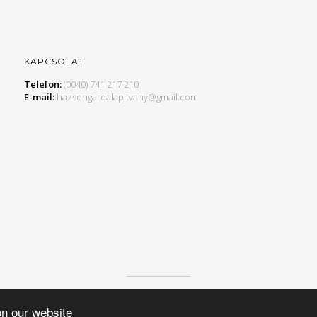
KAPCSOLAT
Telefon:
(0040) 741 217 210
E-mail:
hazsongardalapitvany@gmail.com
© 2015 HAZSONGÁRD ALAPÍTVÁNY, MINDEN JOG FENNTARTVA.
on our website