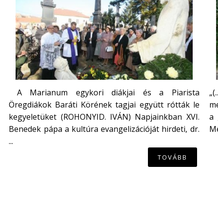
A Marianum egykori diákjai és a Piarista
„(
Öregdiákok Baráti Körének tagjai együtt rótták le
me
kegyeletüket (ROHONYID. IVÁN) Napjainkban XVI.
a 
Benedek pápa a kultúra evangelizációját hirdeti, dr.
Mé
...
TOVÁBB