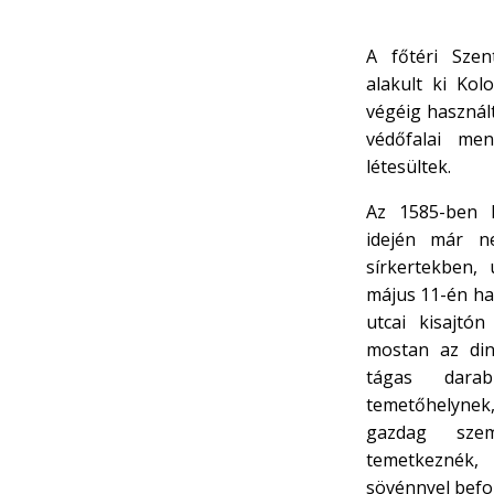
A főtéri Sze
alakult ki Kol
végéig használ
védőfalai men
létesültek.
Az 1585-ben k
idején már n
sírkertekben,
május 11-én ha
utcai kisajtón
mostan az din
tágas darab
temetőhelynek
gazdag szem
temetkeznék,
sövénnyel befog