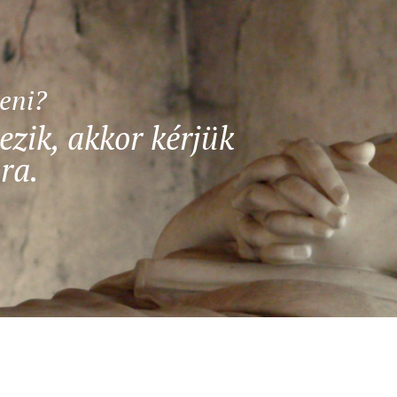
teni?
ezik, akkor kérjük
ra.