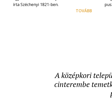
írta Széchenyi 1821-ben.
pusz
TOVÁBB
A középkori telepü
cinterembe temetke