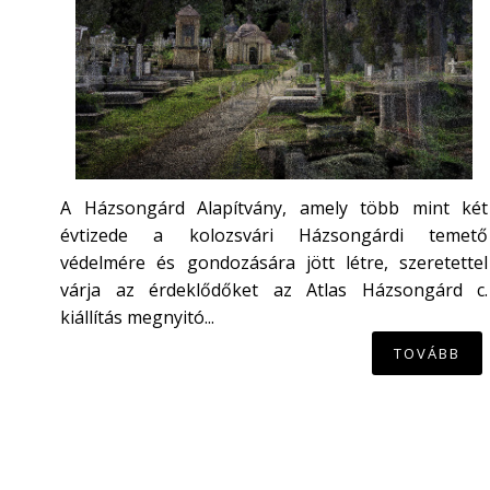
A Házsongárd Alapítvány, amely több mint két
évtizede a kolozsvári Házsongárdi temető
védelmére és gondozására jött létre, szeretettel
várja az érdeklődőket az Atlas Házsongárd c.
kiállítás megnyitó...
TOVÁBB