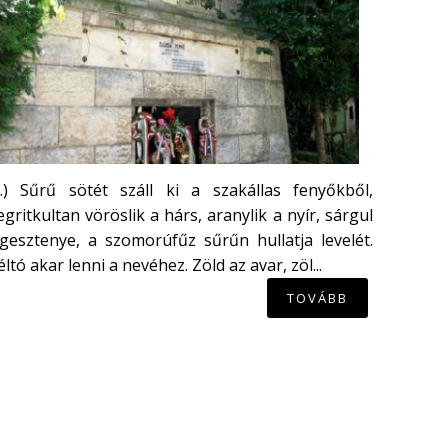
...) Sűrű sötét száll ki a szakállas fenyőkből,
gritkultan vöröslik a hárs, aranylik a nyír, sárgul
gesztenye, a szomorúfűz sűrűn hullatja levelét.
ltó akar lenni a nevéhez. Zöld az avar, zöl...
TOVÁBB