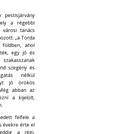
 pestisjárvány
ely a régebbi
 városi tanács
ozott: „a Torda
ó földben, ahol
ték, egy jó és
szakasszanak
ind szegény és
gatás nélkül
lyt jó örökös
 Még abban az
ni a kijelölt,
n.
edett felfele a
 évekre érte el
eddig a régi,