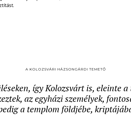
títást.
A KOLOZSVÁRI HÁZSONGÁRDI TEMETŐ
léseken, így Kolozsvárt is, eleinte 
ztek, az egyházi személyek, fontos
pedig a templom földjébe, kriptájáb