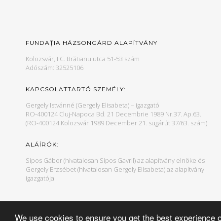
FUNDAȚIA HÁZSONGÁRD ALAPÍTVÁNY
Kolozsvár, I.C. Brătianu utca 51-53 szám
Adószám: 32525106
KAPCSOLATTARTÓ SZEMÉLY:
Gergely Istvánné (Gergely Elisabeta) – igazgató
RO-400124 Cluj-Napoca Bd. 21 Decembrie 1989 Nr.37. Ap.63.
(RO-400124 Kolozsvár 1989 December 21. sugárút 37/63. szám)
ALÁÍRÓK:
Sipos Gábor (hivatalosan Sipos Gavril) az alapítvány elnöke és
Gergely Erzsébet (hivatalosan Gergely Elisabeta) az alapítvány
igazgatója
We use cookies to ensure you get the best experience 