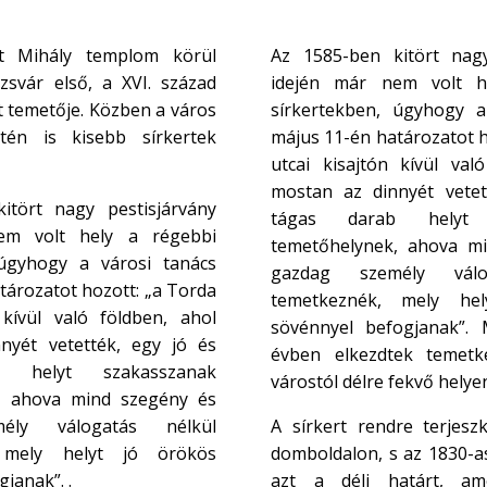
nt Mihály templom körül
Az 1585-ben kitört nagy
ozsvár első, a XVI. század
idején már nem volt h
t temetője. Közben a város
sírkertekben, úgyhogy a
tén is kisebb sírkertek
május 11-én határozatot h
utcai kisajtón kívül val
mostan az dinnyét vetet
itört nagy pestisjárvány
tágas darab helyt 
em volt hely a régebbi
temetőhelynek, ahova m
 úgyhogy a városi tanács
gazdag személy válo
tározatot hozott: „a Torda
temetkeznék, mely he
 kívül való földben, ahol
sövénnyel befogjanak”.
nyét vetették, egy jó és
évben elkezdtek temetkez
 helyt szakasszanak
várostól délre fekvő helye
, ahova mind szegény és
ély válogatás nélkül
A sírkert rendre terjeszk
 mely helyt jó örökös
domboldalon, s az 1830-as
janak”. .
azt a déli határt, am