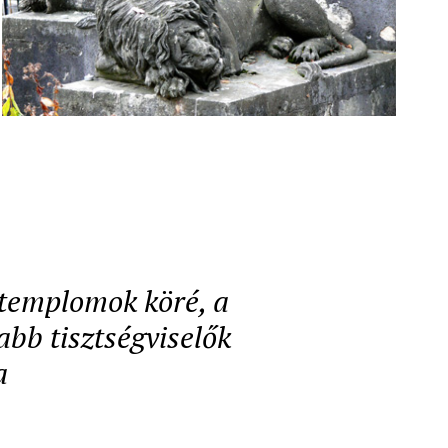
a templomok köré, a
abb tisztségviselők
a