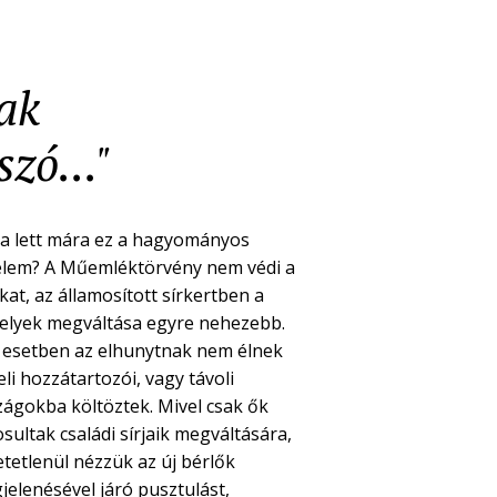
nak
zó..."
a lett mára ez a hagyományos
elem? A Műemléktörvény nem védi a
kat, az államosított sírkertben a
helyek megváltása egyre nehezebb.
 esetben az elhunytnak nem élnek
li hozzátartozói, vagy távoli
zágokba költöztek. Mivel csak ők
sultak családi sírjaik megváltására,
etetlenül nézzük az új bérlők
jelenésével járó pusztulást,