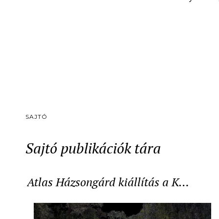
SAJTÓ
Sajtó publikációk tára
Atlas Házsongárd kiállítás a K…