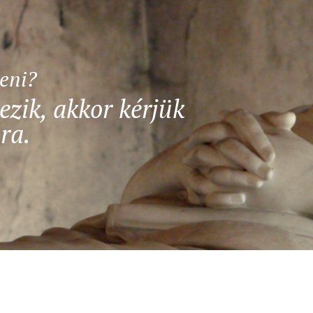
teni?
ezik, akkor kérjük
ra.