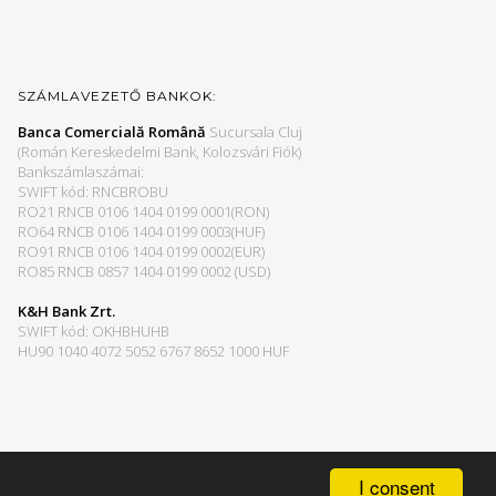
SZÁMLAVEZETŐ BANKOK:
Banca Comercială Română
Sucursala Cluj
(Román Kereskedelmi Bank, Kolozsvári Fiók)
Bankszámlaszámai:
SWIFT kód: RNCBROBU
RO21 RNCB 0106 1404 0199 0001(RON)
RO64 RNCB 0106 1404 0199 0003(HUF)
RO91 RNCB 0106 1404 0199 0002(EUR)
RO85 RNCB 0857 1404 0199 0002 (USD)
K&H Bank Zrt.
SWIFT kód: OKHBHUHB
HU90 1040 4072 5052 6767 8652 1000 HUF
I consent