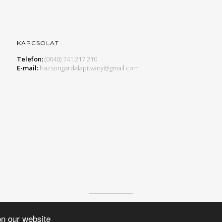
KAPCSOLAT
Telefon:
(0040) 741 217 210
E-mail:
hazsongardalapitvany@gmail.com
© 2015 HAZSONGÁRD ALAPÍTVÁNY, MINDEN JOG FENNTARTVA.
on our website