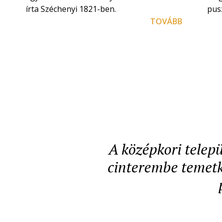
írta Széchenyi 1821-ben.
pusz
TOVÁBB
A középkori telepü
cinterembe temetke