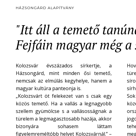
HÁZSONGÁRD ALAPÍTVÁNY
"Itt áll a temető tanú
Fejfáin magyar még a s
Kolozsvár évszázados sírkertje, a
Hov
Házsongárd, mint minden ősi temető,
tür
nemcsak az elmúlás kegyhelye, hanem a
síro
magyar kultúra panteonja is.
sír
„Kolozsvárt öt felekezet van s csak egy
Sok
közös temető. Ha a vallás a legnagyobb
köze
szellem gyümölcse s a vallásosságnak a
ors
türelem a legmagasztosabb hazája, akkor
jogo
bizonyára sohasem láttam
teh
figyelemreméltóbb helyet Kolozsvárnál.” –
meg