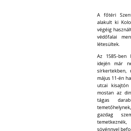
A főtéri Sze
alakult ki Kol
végéig használ
védőfalai men
létesültek.
Az 1585-ben k
idején már n
sírkertekben,
május 11-én ha
utcai kisajtón
mostan az din
tágas darab
temetőhelynek
gazdag szem
temetkeznék,
sövénnyel befog