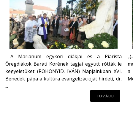
A Marianum egykori diákjai és a Piarista
„(
Öregdiákok Baráti Körének tagjai együtt rótták le
me
kegyeletüket (ROHONYID. IVÁN) Napjainkban XVI.
a 
Benedek pápa a kultúra evangelizációját hirdeti, dr.
Mé
...
TOVÁBB