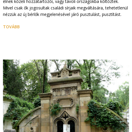
élnek közeli hozzátartozói, vagy távoli országokba költöztek.
Mivel csak ők jogosultak családi sírjaik megváltására, tehetetlenül
nézzük az új bérlők megjelenésével járó pusztulást, pusztítást.
TOVÁBB