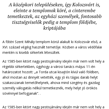
A középkori településeken, így Kolozsvárt is,
eleinte a templomok köré, a cinterembe
temetkeztek, az egyházi személyek, fontosabb
tisztségviselők pedig a templom földjébe,
kriptájába
A főtéri Szent Mihály templom körül alakult ki Kolozsvár első, a
XVI. század végéig használt temetője. Közben a város védőfalai
mentén is kisebb sírkertek létesültek.
Az 1585-ben kitört nagy pestisjárvány idején már nem volt hely a
régebbi sírkertekben, úgyhogy a városi tanács május 11-én
határozatot hozott: „a Torda utcai kisajtón kívül való földben,
ahol mostan az dinnyét vetették, egy jó és tágas darab helyt
szakasszanak temetőhelynek, ahova mind szegény és gazdag
személy válogatás nélkül temetkeznék, mely helyt jó örökös
sövénnyel befogjanak”. .
Az 1585-ben kitört nagy pestisjárvány idején már nem volt hely a