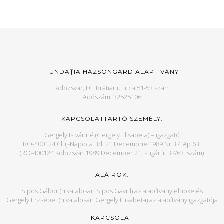
FUNDAȚIA HÁZSONGÁRD ALAPÍTVÁNY
Kolozsvár, I.C. Brătianu utca 51-53 szám
Adószám: 32525106
KAPCSOLATTARTÓ SZEMÉLY:
Gergely Istvánné (Gergely Elisabeta) – igazgató
RO-400124 Cluj-Napoca Bd. 21 Decembrie 1989 Nr.37. Ap.63.
(RO-400124 Kolozsvár 1989 December 21. sugárút 37/63. szám)
ALÁÍRÓK:
Sipos Gábor (hivatalosan Sipos Gavril) az alapítvány elnöke és
Gergely Erzsébet (hivatalosan Gergely Elisabeta) az alapítvány igazgatója
KAPCSOLAT