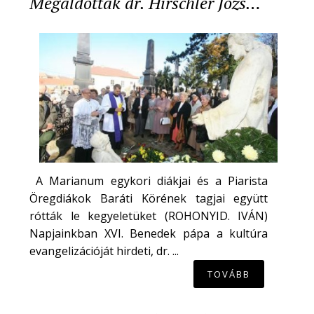
Megáldották dr. Hirschler Józs…
A Marianum egykori diákjai és a Piarista
Öregdiákok Baráti Körének tagjai együtt
rótták le kegyeletüket (ROHONYID. IVÁN)
Napjainkban XVI. Benedek pápa a kultúra
evangelizációját hirdeti, dr. ...
TOVÁBB