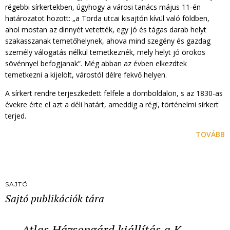
régebbi sírkertekben, úgyhogy a városi tanács május 11-én
határozatot hozott: „a Torda utcai kisajtón kívül való földben,
ahol mostan az dinnyét vetették, egy jó és tágas darab helyt
szakasszanak temetőhelynek, ahova mind szegény és gazdag
személy válogatás nélkül temetkeznék, mely helyt jó örökös
sövénnyel befogjanak”. Még abban az évben elkezdtek
temetkezni a kijelölt, várostól délre fekvő helyen.
A sírkert rendre terjeszkedett felfele a domboldalon, s az 1830-as
évekre érte el azt a déli határt, ameddig a régi, történelmi sírkert
terjed.
TOVÁBB
SAJTÓ
Sajtó publikációk tára
Atlas Házsongárd kiállítás a K…