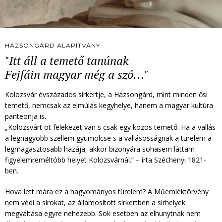
HÁZSONGÁRD ALAPÍTVÁNY
"Itt áll a temető tanúnak
Fejfáin magyar még a szó..."
Kolozsvár évszázados sírkertje, a Házsongárd, mint minden ősi
temető, nemcsak az elmúlás kegyhelye, hanem a magyar kultúra
panteonja is.
„Kolozsvárt öt felekezet van s csak egy közös temető. Ha a vallás
a legnagyobb szellem gyümölcse s a vallásosságnak a türelem a
legmagasztosabb hazája, akkor bizonyára sohasem láttam
figyelemreméltóbb helyet Kolozsvárnál.” – írta Széchenyi 1821-
ben.
Hova lett mára ez a hagyományos türelem? A Műemléktörvény
nem védi a sírokat, az államosított sírkertben a sírhelyek
megváltása egyre nehezebb. Sok esetben az elhunytnak nem