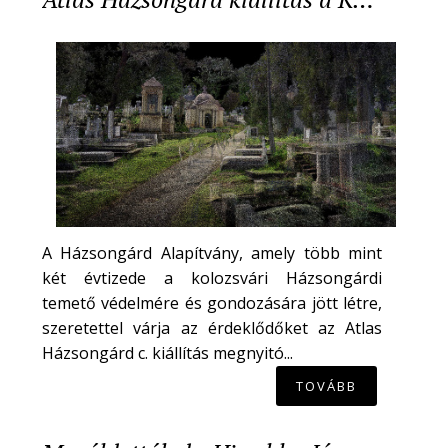
A Házsongárd Alapítvány, amely több mint
két évtizede a kolozsvári Házsongárdi
temető védelmére és gondozására jött létre,
szeretettel várja az érdeklődőket az Atlas
Házsongárd c. kiállítás megnyitó...
TOVÁBB