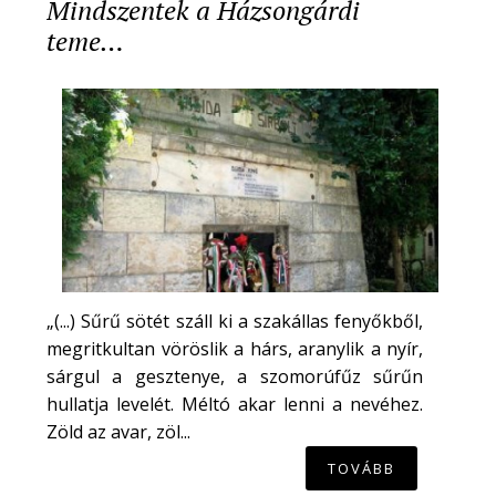
Mindszentek a Házsongárdi
teme…
„(...) Sűrű sötét száll ki a szakállas fenyőkből,
megritkultan vöröslik a hárs, aranylik a nyír,
sárgul a gesztenye, a szomorúfűz sűrűn
hullatja levelét. Méltó akar lenni a nevéhez.
Zöld az avar, zöl...
TOVÁBB