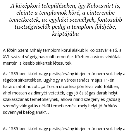
A középkori településeken, így Kolozsvárt is,
eleinte a templomok köré, a cinterembe
temetkeztek, az egyházi személyek, fontosabb
tisztségviselők pedig a templom földjébe,
kriptájába
A főtéri Szent Mihály templom körül alakult ki Kolozsvár első, a
XVI. század végéig használt temetője. Közben a város védőfalai
mentén is kisebb sírkertek létesültek.
Az 1585-ben kitört nagy pestisjárvány idején már nem volt hely a
régebbi sírkertekben, úgyhogy a városi tanács május 11-én
határozatot hozott: „a Torda utcai kisajtón kívül való földben,
ahol mostan az dinnyét vetették, egy jó és tágas darab helyt
szakasszanak temetőhelynek, ahova mind szegény és gazdag
személy válogatás nélkül temetkeznék, mely helyt jó örökös
sövénnyel befogjanak”. .
Az 1585-ben kitört nagy pestisjárvány idején már nem volt hely a