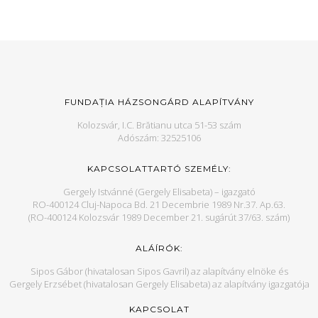
FUNDAȚIA HÁZSONGÁRD ALAPÍTVÁNY
Kolozsvár, I.C. Brătianu utca 51-53 szám
Adószám: 32525106
KAPCSOLATTARTÓ SZEMÉLY:
Gergely Istvánné (Gergely Elisabeta) – igazgató
RO-400124 Cluj-Napoca Bd. 21 Decembrie 1989 Nr.37. Ap.63.
(RO-400124 Kolozsvár 1989 December 21. sugárút 37/63. szám)
ALÁÍRÓK:
Sipos Gábor (hivatalosan Sipos Gavril) az alapítvány elnöke és
Gergely Erzsébet (hivatalosan Gergely Elisabeta) az alapítvány igazgatója
KAPCSOLAT