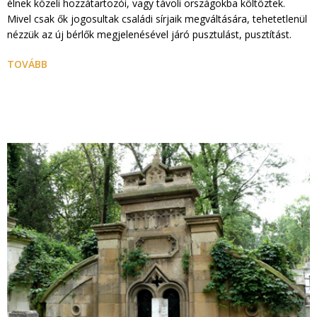
élnek közeli hozzátartozói, vagy távoli országokba költöztek.
Mivel csak ők jogosultak családi sírjaik megváltására, tehetetlenül
nézzük az új bérlők megjelenésével járó pusztulást, pusztítást.
TOVÁBB