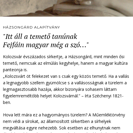
HÁZSONGÁRD ALAPÍTVÁNY
"Itt áll a temető tanúnak
Fejfáin magyar még a szó..."
Kolozsvár évszázados sírkertje, a Házsongárd, mint minden ősi
temető, nemcsak az elmúlás kegyhelye, hanem a magyar kultúra
panteonja is.
„Kolozsvárt öt felekezet van s csak egy közös temető. Ha a vallás
a legnagyobb szellem gyümölcse s a vallásosságnak a türelem a
legmagasztosabb hazája, akkor bizonyára sohasem láttam
figyelemreméltóbb helyet Kolozsvárnál.” – írta Széchenyi 1821-
ben.
Hova lett mára ez a hagyományos türelem? A Műemléktörvény
nem védi a sírokat, az államosított sírkertben a sírhelyek
megváltása egyre nehezebb. Sok esetben az elhunytnak nem