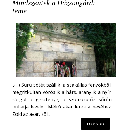
Mindszentek a Házsongárdi
teme…
„(...) Sűrű sötét száll ki a szakállas fenyőkből,
megritkultan vöröslik a hárs, aranylik a nyír,
sárgul a gesztenye, a szomorúfűz sűrűn
hullatja levelét. Méltó akar lenni a nevéhez.
Zöld az avar, zöl...
TOVÁBB