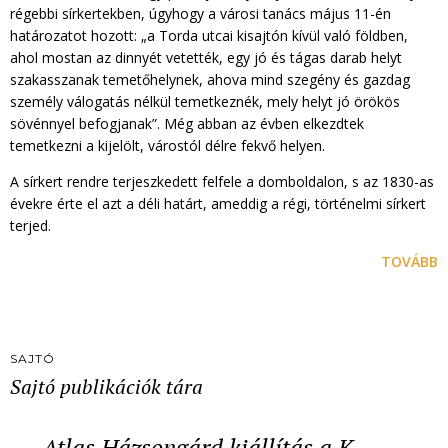
régebbi sírkertekben, úgyhogy a városi tanács május 11-én
határozatot hozott: „a Torda utcai kisajtón kívül való földben,
ahol mostan az dinnyét vetették, egy jó és tágas darab helyt
szakasszanak temetőhelynek, ahova mind szegény és gazdag
személy válogatás nélkül temetkeznék, mely helyt jó örökös
sövénnyel befogjanak”. Még abban az évben elkezdtek
temetkezni a kijelölt, várostól délre fekvő helyen.
A sírkert rendre terjeszkedett felfele a domboldalon, s az 1830-as
évekre érte el azt a déli határt, ameddig a régi, történelmi sírkert
terjed.
TOVÁBB
SAJTÓ
Sajtó publikációk tára
Atlas Házsongárd kiállítás a K…