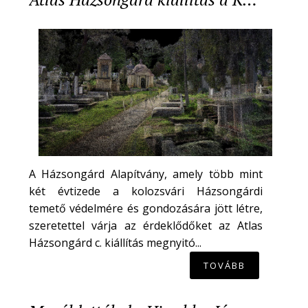
A Házsongárd Alapítvány, amely több mint
két évtizede a kolozsvári Házsongárdi
temető védelmére és gondozására jött létre,
szeretettel várja az érdeklődőket az Atlas
Házsongárd c. kiállítás megnyitó...
TOVÁBB