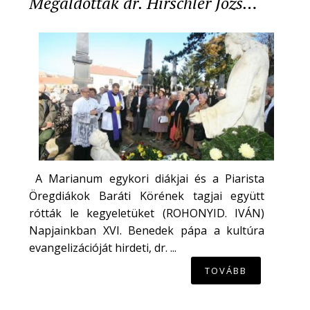
Megáldották dr. Hirschler Józs…
A Marianum egykori diákjai és a Piarista
Öregdiákok Baráti Körének tagjai együtt
rótták le kegyeletüket (ROHONYID. IVÁN)
Napjainkban XVI. Benedek pápa a kultúra
evangelizációját hirdeti, dr. ...
TOVÁBB