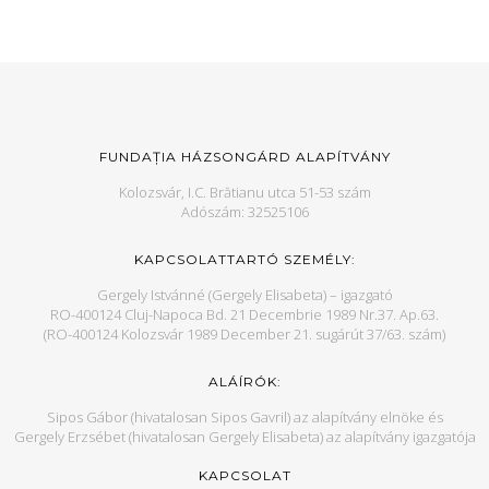
FUNDAȚIA HÁZSONGÁRD ALAPÍTVÁNY
Kolozsvár, I.C. Brătianu utca 51-53 szám
Adószám: 32525106
KAPCSOLATTARTÓ SZEMÉLY:
Gergely Istvánné (Gergely Elisabeta) – igazgató
RO-400124 Cluj-Napoca Bd. 21 Decembrie 1989 Nr.37. Ap.63.
(RO-400124 Kolozsvár 1989 December 21. sugárút 37/63. szám)
ALÁÍRÓK:
Sipos Gábor (hivatalosan Sipos Gavril) az alapítvány elnöke és
Gergely Erzsébet (hivatalosan Gergely Elisabeta) az alapítvány igazgatója
KAPCSOLAT