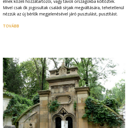
élnek közeli hozzátartozói, vagy távoli országokba költöztek.
Mivel csak ők jogosultak családi sírjaik megváltására, tehetetlenül
nézzük az új bérlők megjelenésével járó pusztulást, pusztítást.
TOVÁBB