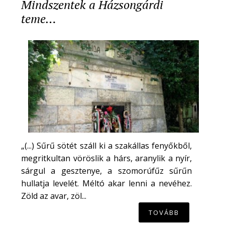
Mindszentek a Házsongárdi
teme…
„(...) Sűrű sötét száll ki a szakállas fenyőkből,
megritkultan vöröslik a hárs, aranylik a nyír,
sárgul a gesztenye, a szomorúfűz sűrűn
hullatja levelét. Méltó akar lenni a nevéhez.
Zöld az avar, zöl...
TOVÁBB