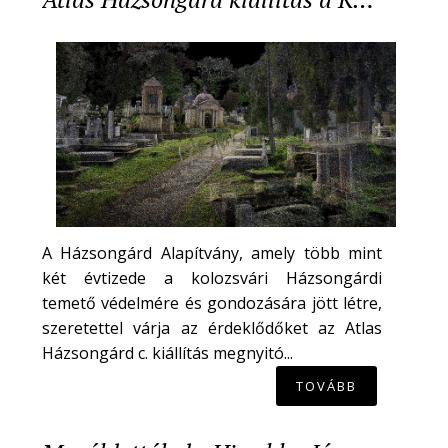
A Házsongárd Alapítvány, amely több mint
két évtizede a kolozsvári Házsongárdi
temető védelmére és gondozására jött létre,
szeretettel várja az érdeklődőket az Atlas
Házsongárd c. kiállítás megnyitó...
TOVÁBB