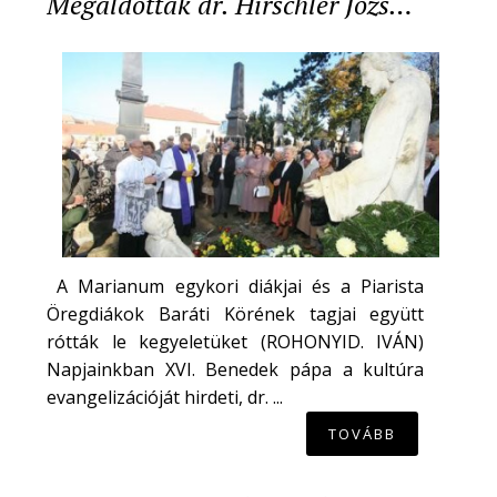
Megáldották dr. Hirschler Józs…
A Marianum egykori diákjai és a Piarista
Öregdiákok Baráti Körének tagjai együtt
rótták le kegyeletüket (ROHONYID. IVÁN)
Napjainkban XVI. Benedek pápa a kultúra
evangelizációját hirdeti, dr. ...
TOVÁBB