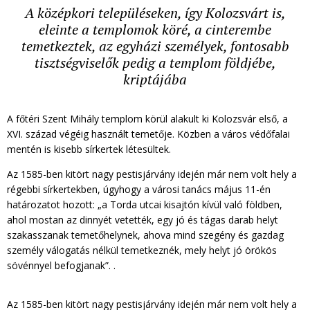
A középkori településeken, így Kolozsvárt is,
eleinte a templomok köré, a cinterembe
temetkeztek, az egyházi személyek, fontosabb
tisztségviselők pedig a templom földjébe,
kriptájába
A főtéri Szent Mihály templom körül alakult ki Kolozsvár első, a
XVI. század végéig használt temetője. Közben a város védőfalai
mentén is kisebb sírkertek létesültek.
Az 1585-ben kitört nagy pestisjárvány idején már nem volt hely a
régebbi sírkertekben, úgyhogy a városi tanács május 11-én
határozatot hozott: „a Torda utcai kisajtón kívül való földben,
ahol mostan az dinnyét vetették, egy jó és tágas darab helyt
szakasszanak temetőhelynek, ahova mind szegény és gazdag
személy válogatás nélkül temetkeznék, mely helyt jó örökös
sövénnyel befogjanak”. .
Az 1585-ben kitört nagy pestisjárvány idején már nem volt hely a