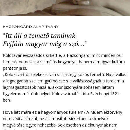
HÁZSONGÁRD ALAPÍTVÁNY
"Itt áll a temető tanúnak
Fejfáin magyar még a szó..."
Kolozsvár évszázados sírkertje, a Házsongárd, mint minden ősi
temető, nemcsak az elmúlás kegyhelye, hanem a magyar kultúra
panteonja is.
„Kolozsvárt öt felekezet van s csak egy közös temető. Ha a vallás
a legnagyobb szellem gyümölcse s a vallásosságnak a türelem a
legmagasztosabb hazája, akkor bizonyára sohasem láttam
figyelemreméltóbb helyet Kolozsvárnál.” – írta Széchenyi 1821-
ben.
Hova lett mára ez a hagyományos türelem? A Műemléktörvény
nem védi a sírokat, az államosított sírkertben a sírhelyek
megváltása egyre nehezebb. Sok esetben az elhunytnak nem