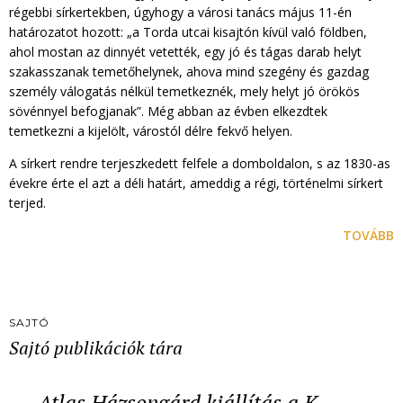
régebbi sírkertekben, úgyhogy a városi tanács május 11-én
határozatot hozott: „a Torda utcai kisajtón kívül való földben,
ahol mostan az dinnyét vetették, egy jó és tágas darab helyt
szakasszanak temetőhelynek, ahova mind szegény és gazdag
személy válogatás nélkül temetkeznék, mely helyt jó örökös
sövénnyel befogjanak”. Még abban az évben elkezdtek
temetkezni a kijelölt, várostól délre fekvő helyen.
A sírkert rendre terjeszkedett felfele a domboldalon, s az 1830-as
évekre érte el azt a déli határt, ameddig a régi, történelmi sírkert
terjed.
TOVÁBB
SAJTÓ
Sajtó publikációk tára
Atlas Házsongárd kiállítás a K…