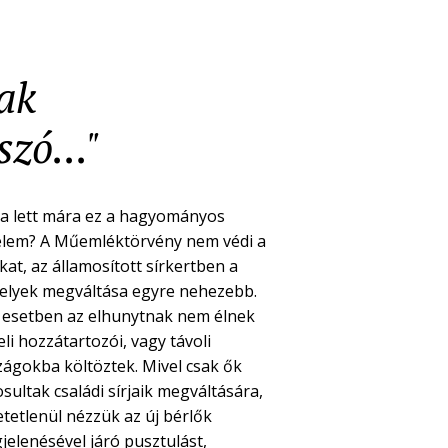
nak
zó..."
a lett mára ez a hagyományos
elem? A Műemléktörvény nem védi a
kat, az államosított sírkertben a
helyek megváltása egyre nehezebb.
 esetben az elhunytnak nem élnek
li hozzátartozói, vagy távoli
zágokba költöztek. Mivel csak ők
sultak családi sírjaik megváltására,
etetlenül nézzük az új bérlők
jelenésével járó pusztulást,