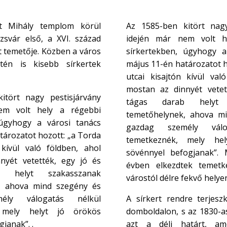
nt Mihály templom körül
Az 1585-ben kitört nagy
ozsvár első, a XVI. század
idején már nem volt h
t temetője. Közben a város
sírkertekben, úgyhogy a
tén is kisebb sírkertek
május 11-én határozatot h
utcai kisajtón kívül val
mostan az dinnyét vetet
itört nagy pestisjárvány
tágas darab helyt 
em volt hely a régebbi
temetőhelynek, ahova m
 úgyhogy a városi tanács
gazdag személy válo
tározatot hozott: „a Torda
temetkeznék, mely he
 kívül való földben, ahol
sövénnyel befogjanak”.
nyét vetették, egy jó és
évben elkezdtek temetkez
 helyt szakasszanak
várostól délre fekvő helye
, ahova mind szegény és
ély válogatás nélkül
A sírkert rendre terjeszk
 mely helyt jó örökös
domboldalon, s az 1830-as
janak”. .
azt a déli határt, am