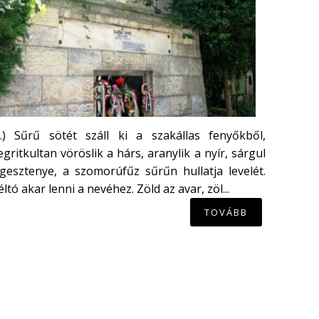
...) Sűrű sötét száll ki a szakállas fenyőkből,
gritkultan vöröslik a hárs, aranylik a nyír, sárgul
gesztenye, a szomorúfűz sűrűn hullatja levelét.
ltó akar lenni a nevéhez. Zöld az avar, zöl...
TOVÁBB