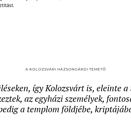
títást.
A KOLOZSVÁRI HÁZSONGÁRDI TEMETŐ
léseken, így Kolozsvárt is, eleinte 
ztek, az egyházi személyek, fontos
pedig a templom földjébe, kriptájáb