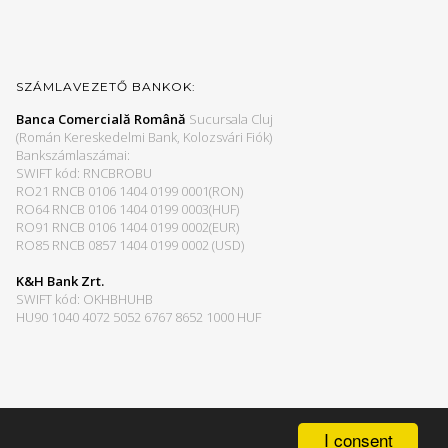
SZÁMLAVEZETŐ BANKOK:
Banca Comercială Română
Sucursala Cluj
(Román Kereskedelmi Bank, Kolozsvári Fiók)
Bankszámlaszámai:
SWIFT kód: RNCBROBU
RO21 RNCB 0106 1404 0199 0001(RON)
RO64 RNCB 0106 1404 0199 0003(HUF)
RO91 RNCB 0106 1404 0199 0002(EUR)
RO85 RNCB 0857 1404 0199 0002 (USD)
K&H Bank Zrt.
SWIFT kód: OKHBHUHB
HU90 1040 4072 5052 6767 8652 1000 HUF
I consent