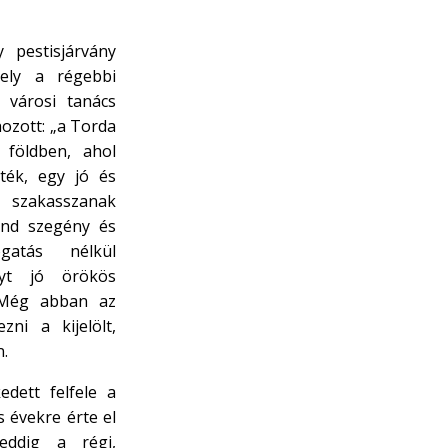
 pestisjárvány
ely a régebbi
 városi tanács
ozott: „a Torda
ó földben, ahol
ték, egy jó és
szakasszanak
ind szegény és
gatás nélkül
lyt jó örökös
 Még abban az
ni a kijelölt,
n.
edett felfele a
 évekre érte el
eddig a régi,