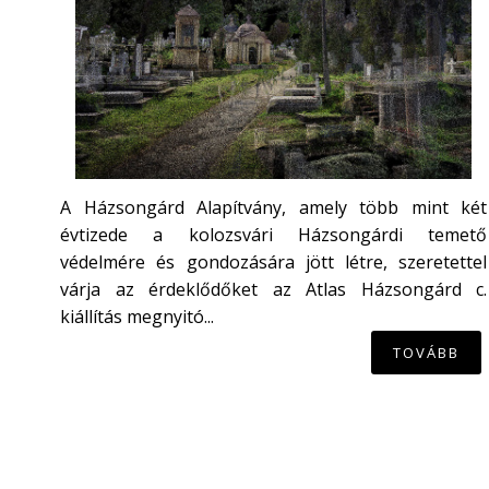
A Házsongárd Alapítvány, amely több mint két
évtizede a kolozsvári Házsongárdi temető
védelmére és gondozására jött létre, szeretettel
várja az érdeklődőket az Atlas Házsongárd c.
kiállítás megnyitó...
TOVÁBB