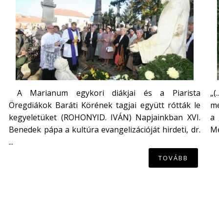
A Marianum egykori diákjai és a Piarista
„(
Öregdiákok Baráti Körének tagjai együtt rótták le
me
kegyeletüket (ROHONYID. IVÁN) Napjainkban XVI.
a 
Benedek pápa a kultúra evangelizációját hirdeti, dr.
Mé
...
TOVÁBB