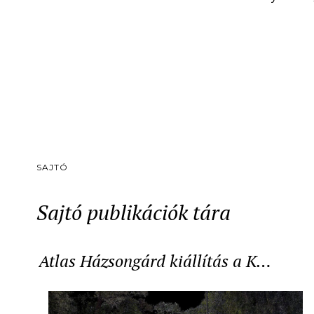
SAJTÓ
Sajtó publikációk tára
Atlas Házsongárd kiállítás a K…