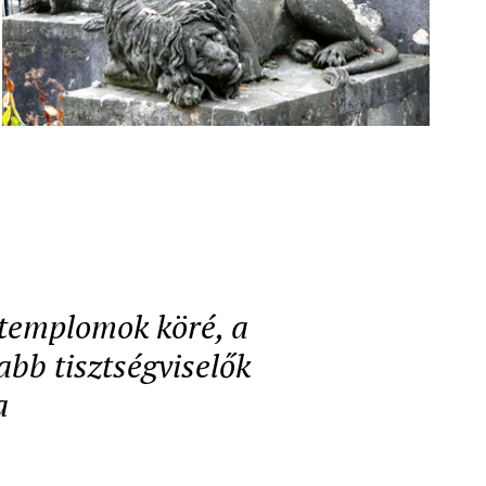
a templomok köré, a
abb tisztségviselők
a