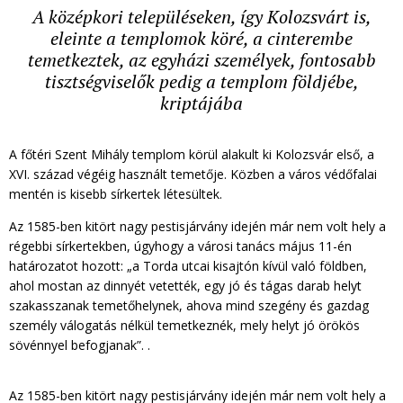
A középkori településeken, így Kolozsvárt is,
eleinte a templomok köré, a cinterembe
temetkeztek, az egyházi személyek, fontosabb
tisztségviselők pedig a templom földjébe,
kriptájába
A főtéri Szent Mihály templom körül alakult ki Kolozsvár első, a
XVI. század végéig használt temetője. Közben a város védőfalai
mentén is kisebb sírkertek létesültek.
Az 1585-ben kitört nagy pestisjárvány idején már nem volt hely a
régebbi sírkertekben, úgyhogy a városi tanács május 11-én
határozatot hozott: „a Torda utcai kisajtón kívül való földben,
ahol mostan az dinnyét vetették, egy jó és tágas darab helyt
szakasszanak temetőhelynek, ahova mind szegény és gazdag
személy válogatás nélkül temetkeznék, mely helyt jó örökös
sövénnyel befogjanak”. .
Az 1585-ben kitört nagy pestisjárvány idején már nem volt hely a