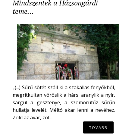
Mindszentek a Házsongárdi
teme…
„(...) Sűrű sötét száll ki a szakállas fenyőkből,
megritkultan vöröslik a hárs, aranylik a nyír,
sárgul a gesztenye, a szomorúfűz sűrűn
hullatja levelét. Méltó akar lenni a nevéhez.
Zöld az avar, zöl...
TOVÁBB