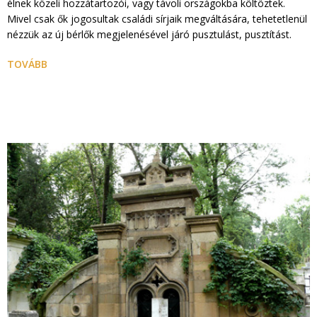
élnek közeli hozzátartozói, vagy távoli országokba költöztek.
Mivel csak ők jogosultak családi sírjaik megváltására, tehetetlenül
nézzük az új bérlők megjelenésével járó pusztulást, pusztítást.
TOVÁBB