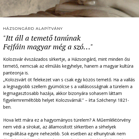
HÁZSONGÁRD ALAPÍTVÁNY
"Itt áll a temető tanúnak
Fejfáin magyar még a szó..."
Kolozsvár évszázados sírkertje, a Házsongárd, mint minden ősi
temető, nemcsak az elmúlás kegyhelye, hanem a magyar kultúra
panteonja is.
„Kolozsvárt öt felekezet van s csak egy közös temető. Ha a vallás
a legnagyobb szellem gyümölcse s a vallásosságnak a türelem a
legmagasztosabb hazája, akkor bizonyára sohasem láttam
figyelemreméltóbb helyet Kolozsvárnál.” – írta Széchenyi 1821-
ben.
Hova lett mára ez a hagyományos türelem? A Műemléktörvény
nem védi a sírokat, az államosított sírkertben a sírhelyek
megváltása egyre nehezebb. Sok esetben az elhunytnak nem