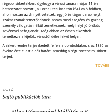
régebbi sírkertekben, úgyhogy a városi tanács május 11-én
határozatot hozott: „a Torda utcai kisajtón kívül való földben,
ahol mostan az dinnyét vetették, egy jó és tágas darab helyt
szakasszanak temetőhelynek, ahova mind szegény és gazdag
személy válogatás nélkül temetkeznék, mely helyt jó örökös
sövénnyel befogjanak”. Még abban az évben elkezdtek
temetkezni a kijelölt, várostól délre fekvő helyen.
A sírkert rendre terjeszkedett felfele a domboldalon, s az 1830-as
évekre érte el azt a déli határt, ameddig a régi, történelmi sírkert
terjed.
TOVÁBB
SAJTÓ
Sajtó publikációk tára
Atlas Házsongárd kiállítás a K…