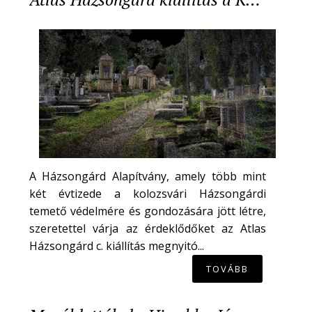
A Házsongárd Alapítvány, amely több mint
két évtizede a kolozsvári Házsongárdi
temető védelmére és gondozására jött létre,
szeretettel várja az érdeklődőket az Atlas
Házsongárd c. kiállítás megnyitó...
TOVÁBB