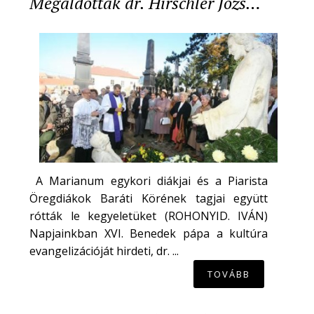
Megáldották dr. Hirschler Józs…
A Marianum egykori diákjai és a Piarista
Öregdiákok Baráti Körének tagjai együtt
rótták le kegyeletüket (ROHONYID. IVÁN)
Napjainkban XVI. Benedek pápa a kultúra
evangelizációját hirdeti, dr. ...
TOVÁBB