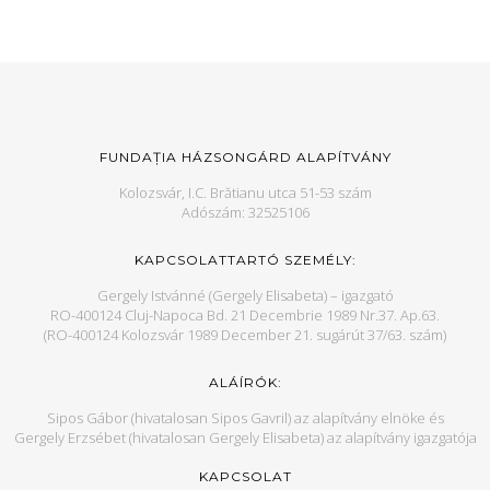
FUNDAȚIA HÁZSONGÁRD ALAPÍTVÁNY
Kolozsvár, I.C. Brătianu utca 51-53 szám
Adószám: 32525106
KAPCSOLATTARTÓ SZEMÉLY:
Gergely Istvánné (Gergely Elisabeta) – igazgató
RO-400124 Cluj-Napoca Bd. 21 Decembrie 1989 Nr.37. Ap.63.
(RO-400124 Kolozsvár 1989 December 21. sugárút 37/63. szám)
ALÁÍRÓK:
Sipos Gábor (hivatalosan Sipos Gavril) az alapítvány elnöke és
Gergely Erzsébet (hivatalosan Gergely Elisabeta) az alapítvány igazgatója
KAPCSOLAT