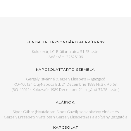
FUNDAȚIA HÁZSONGÁRD ALAPÍTVÁNY
Kolozsvár, I.C. Brătianu utca 51-53 szám
Adószám: 32525106
KAPCSOLATTARTÓ SZEMÉLY:
Gergely Istvánné (Gergely Elisabeta) – igazgató
RO-400124 Cluj-Napoca Bd. 21 Decembrie 1989 Nr.37. Ap.63.
(RO-400124 Kolozsvár 1989 December 21. sugárút 37/63. szám)
ALÁÍRÓK:
Sipos Gábor (hivatalosan Sipos Gavril) az alapítvány elnöke és
Gergely Erzsébet (hivatalosan Gergely Elisabeta) az alapítvány igazgatója
KAPCSOLAT