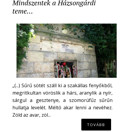
Mindszentek a Házsongárdi
teme…
„(...) Sűrű sötét száll ki a szakállas fenyőkből,
megritkultan vöröslik a hárs, aranylik a nyír,
sárgul a gesztenye, a szomorúfűz sűrűn
hullatja levelét. Méltó akar lenni a nevéhez.
Zöld az avar, zöl...
TOVÁBB