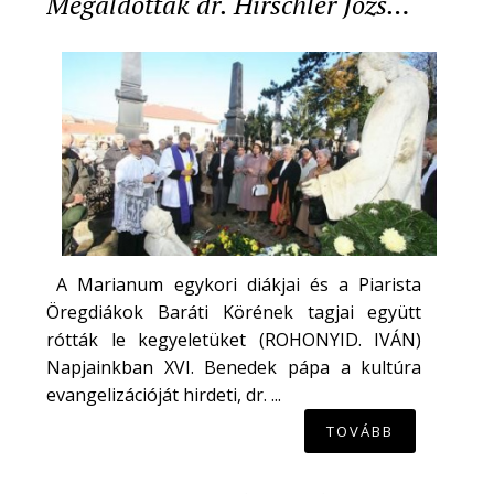
Megáldották dr. Hirschler Józs…
A Marianum egykori diákjai és a Piarista
Öregdiákok Baráti Körének tagjai együtt
rótták le kegyeletüket (ROHONYID. IVÁN)
Napjainkban XVI. Benedek pápa a kultúra
evangelizációját hirdeti, dr. ...
TOVÁBB