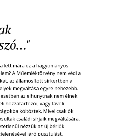
nak
zó..."
a lett mára ez a hagyományos
elem? A Műemléktörvény nem védi a
kat, az államosított sírkertben a
helyek megváltása egyre nehezebb.
 esetben az elhunytnak nem élnek
li hozzátartozói, vagy távoli
zágokba költöztek. Mivel csak ők
sultak családi sírjaik megváltására,
etetlenül nézzük az új bérlők
jelenésével járó pusztulást,