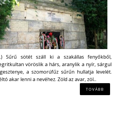
...) Sűrű sötét száll ki a szakállas fenyőkből,
gritkultan vöröslik a hárs, aranylik a nyír, sárgul
gesztenye, a szomorúfűz sűrűn hullatja levelét.
ltó akar lenni a nevéhez. Zöld az avar, zöl...
TOVÁBB