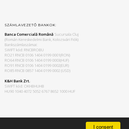
SZÁMLAVEZETŐ BANKOK:
Banca Comercială Română
Sucursala Cluj
(Román Kereskedelmi Bank, Kolozsvári Fiók)
Bankszámlaszámai:
SWIFT kód: RNCBROBU
RO21 RNCB 0106 1404 0199 0001(RON)
RO64 RNCB 0106 1404 0199 0003(HUF)
RO91 RNCB 0106 1404 0199 0002(EUR)
RO85 RNCB 0857 1404 0199 0002 (USD)
K&H Bank Zrt.
SWIFT kód: OKHBHUHB
HU90 1040 4072 5052 6767 8652 1000 HUF
I consent