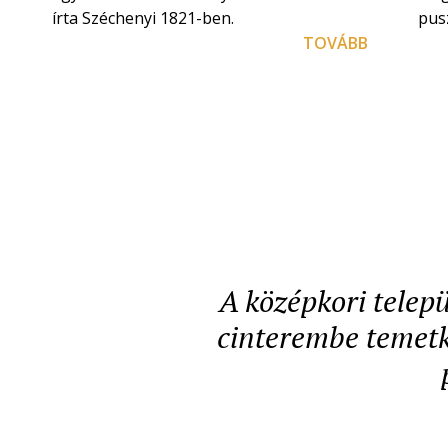
írta Széchenyi 1821-ben.
pusz
TOVÁBB
A középkori telepü
cinterembe temetke