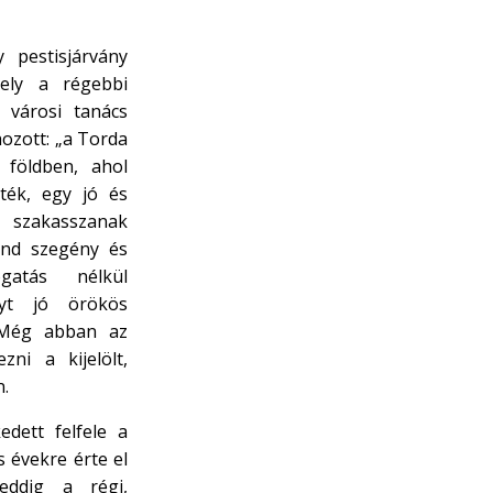
 pestisjárvány
ely a régebbi
 városi tanács
ozott: „a Torda
ó földben, ahol
ték, egy jó és
szakasszanak
ind szegény és
gatás nélkül
lyt jó örökös
 Még abban az
ni a kijelölt,
n.
edett felfele a
 évekre érte el
eddig a régi,