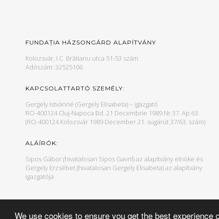
FUNDAȚIA HÁZSONGÁRD ALAPÍTVÁNY
Kolozsvár, I.C. Brătianu utca 51-53 szám
Adószám: 32525106
KAPCSOLATTARTÓ SZEMÉLY:
Gergely Istvánné (Gergely Elisabeta) – igazgató
RO-400124 Cluj-Napoca Bd. 21 Decembrie 1989 Nr.37. Ap.63.
(RO-400124 Kolozsvár 1989 December 21. sugárút 37/63. szám)
ALÁÍRÓK:
Sipos Gábor (hivatalosan Sipos Gavril) az alapítvány elnöke és
Gergely Erzsébet (hivatalosan Gergely Elisabeta) az alapítvány
igazgatója
We use cookies to ensure you get the best experience 