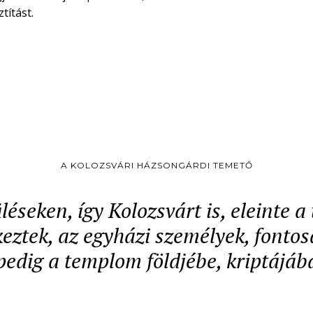
títást.
A KOLOZSVÁRI HÁZSONGÁRDI TEMETŐ
léseken, így Kolozsvárt is, eleinte 
ztek, az egyházi személyek, fontos
pedig a templom földjébe, kriptájáb