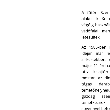
A főtéri Sze
alakult ki Kol
végéig használ
védőfalai men
létesültek.
Az 1585-ben k
idején már n
sírkertekben,
május 11-én ha
utcai kisajtón
mostan az din
tágas darab
temetőhelynek
gazdag szem
temetkeznék,
sövénnyel befog