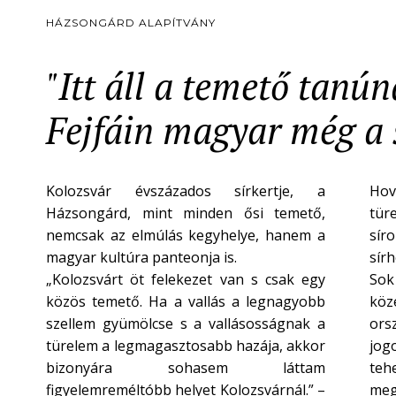
HÁZSONGÁRD ALAPÍTVÁNY
"Itt áll a temető tanú
Fejfáin magyar még a s
Kolozsvár évszázados sírkertje, a
Hov
Házsongárd, mint minden ősi temető,
tür
nemcsak az elmúlás kegyhelye, hanem a
síro
magyar kultúra panteonja is.
sír
„Kolozsvárt öt felekezet van s csak egy
Sok
közös temető. Ha a vallás a legnagyobb
köze
szellem gyümölcse s a vallásosságnak a
ors
türelem a legmagasztosabb hazája, akkor
jogo
bizonyára sohasem láttam
teh
figyelemreméltóbb helyet Kolozsvárnál.” –
meg