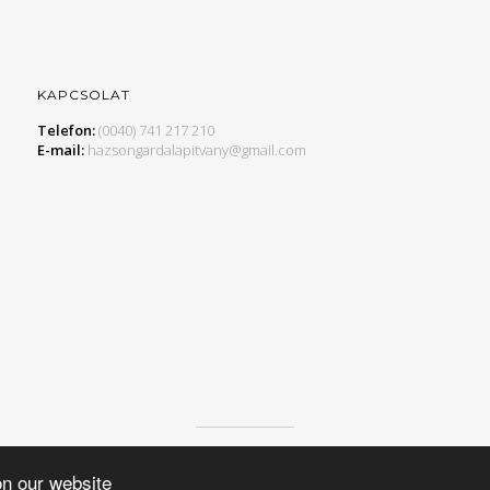
KAPCSOLAT
Telefon:
(0040) 741 217 210
E-mail:
hazsongardalapitvany@gmail.com
© 2015 HAZSONGÁRD ALAPÍTVÁNY, MINDEN JOG FENNTARTVA.
on our website