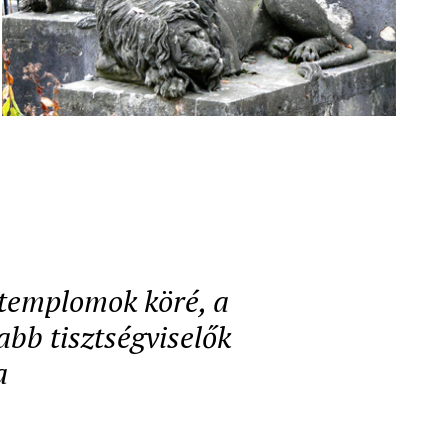
a templomok köré, a
abb tisztségviselők
a