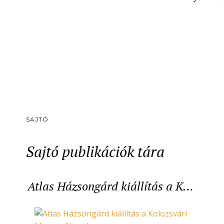
SAJTÓ
Sajtó publikációk tára
Atlas Házsongárd kiállítás a K…