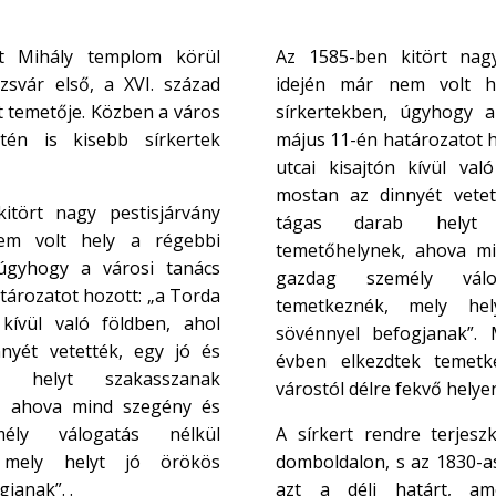
nt Mihály templom körül
Az 1585-ben kitört nagy
ozsvár első, a XVI. század
idején már nem volt h
t temetője. Közben a város
sírkertekben, úgyhogy a
tén is kisebb sírkertek
május 11-én határozatot h
utcai kisajtón kívül val
mostan az dinnyét vetet
itört nagy pestisjárvány
tágas darab helyt 
em volt hely a régebbi
temetőhelynek, ahova m
 úgyhogy a városi tanács
gazdag személy válo
tározatot hozott: „a Torda
temetkeznék, mely he
 kívül való földben, ahol
sövénnyel befogjanak”.
nyét vetették, egy jó és
évben elkezdtek temetkez
 helyt szakasszanak
várostól délre fekvő helye
, ahova mind szegény és
ély válogatás nélkül
A sírkert rendre terjeszk
 mely helyt jó örökös
domboldalon, s az 1830-as
janak”. .
azt a déli határt, am