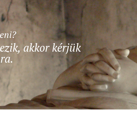
teni?
ezik, akkor kérjük
ra.