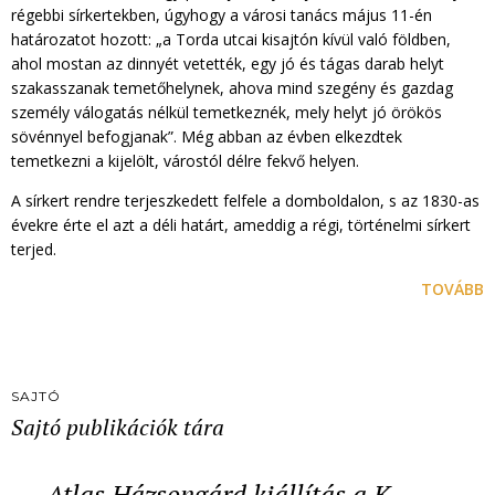
régebbi sírkertekben, úgyhogy a városi tanács május 11-én
határozatot hozott: „a Torda utcai kisajtón kívül való földben,
ahol mostan az dinnyét vetették, egy jó és tágas darab helyt
szakasszanak temetőhelynek, ahova mind szegény és gazdag
személy válogatás nélkül temetkeznék, mely helyt jó örökös
sövénnyel befogjanak”. Még abban az évben elkezdtek
temetkezni a kijelölt, várostól délre fekvő helyen.
A sírkert rendre terjeszkedett felfele a domboldalon, s az 1830-as
évekre érte el azt a déli határt, ameddig a régi, történelmi sírkert
terjed.
TOVÁBB
SAJTÓ
Sajtó publikációk tára
Atlas Házsongárd kiállítás a K…