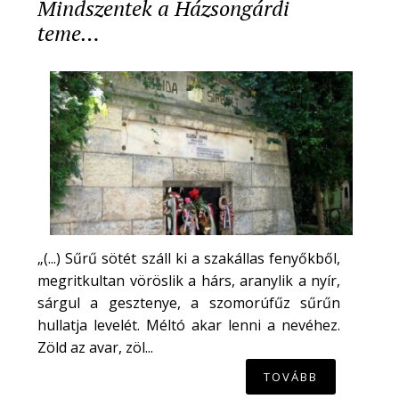
Mindszentek a Házsongárdi
teme…
„(...) Sűrű sötét száll ki a szakállas fenyőkből,
megritkultan vöröslik a hárs, aranylik a nyír,
sárgul a gesztenye, a szomorúfűz sűrűn
hullatja levelét. Méltó akar lenni a nevéhez.
Zöld az avar, zöl...
TOVÁBB