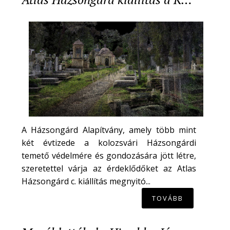
A Házsongárd Alapítvány, amely több mint
két évtizede a kolozsvári Házsongárdi
temető védelmére és gondozására jött létre,
szeretettel várja az érdeklődőket az Atlas
Házsongárd c. kiállítás megnyitó...
TOVÁBB