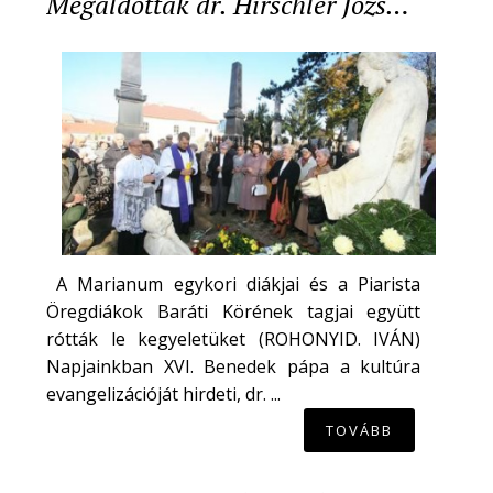
Megáldották dr. Hirschler Józs…
A Marianum egykori diákjai és a Piarista
Öregdiákok Baráti Körének tagjai együtt
rótták le kegyeletüket (ROHONYID. IVÁN)
Napjainkban XVI. Benedek pápa a kultúra
evangelizációját hirdeti, dr. ...
TOVÁBB