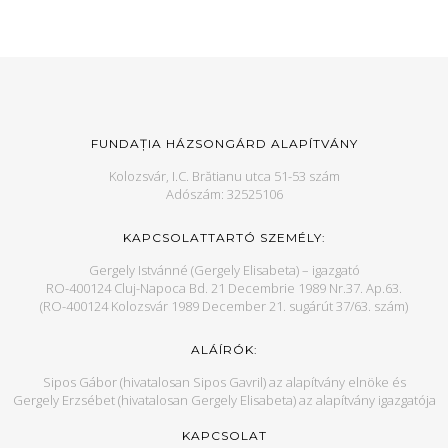
FUNDAȚIA HÁZSONGÁRD ALAPÍTVÁNY
Kolozsvár, I.C. Brătianu utca 51-53 szám
Adószám: 32525106
KAPCSOLATTARTÓ SZEMÉLY:
Gergely Istvánné (Gergely Elisabeta) – igazgató
RO-400124 Cluj-Napoca Bd. 21 Decembrie 1989 Nr.37. Ap.63.
(RO-400124 Kolozsvár 1989 December 21. sugárút 37/63. szám)
ALÁÍRÓK:
Sipos Gábor (hivatalosan Sipos Gavril) az alapítvány elnöke és
Gergely Erzsébet (hivatalosan Gergely Elisabeta) az alapítvány igazgatója
KAPCSOLAT