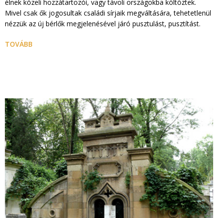
élnek közeli hozzátartozói, vagy távoli országokba költöztek.
Mivel csak ők jogosultak családi sírjaik megváltására, tehetetlenül
nézzük az új bérlők megjelenésével járó pusztulást, pusztítást.
TOVÁBB