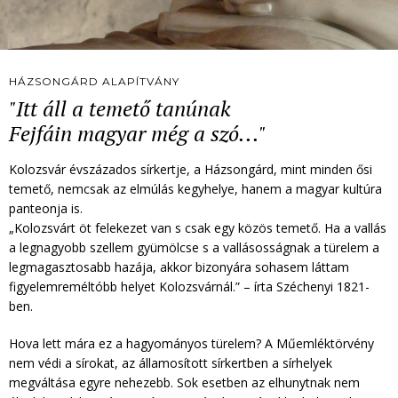
HÁZSONGÁRD ALAPÍTVÁNY
"Itt áll a temető tanúnak
Fejfáin magyar még a szó..."
Kolozsvár évszázados sírkertje, a Házsongárd, mint minden ősi
temető, nemcsak az elmúlás kegyhelye, hanem a magyar kultúra
panteonja is.
„Kolozsvárt öt felekezet van s csak egy közös temető. Ha a vallás
a legnagyobb szellem gyümölcse s a vallásosságnak a türelem a
legmagasztosabb hazája, akkor bizonyára sohasem láttam
figyelemreméltóbb helyet Kolozsvárnál.” – írta Széchenyi 1821-
ben.
Hova lett mára ez a hagyományos türelem? A Műemléktörvény
nem védi a sírokat, az államosított sírkertben a sírhelyek
megváltása egyre nehezebb. Sok esetben az elhunytnak nem