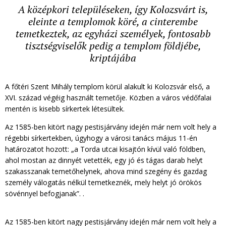
A középkori településeken, így Kolozsvárt is,
eleinte a templomok köré, a cinterembe
temetkeztek, az egyházi személyek, fontosabb
tisztségviselők pedig a templom földjébe,
kriptájába
A főtéri Szent Mihály templom körül alakult ki Kolozsvár első, a
XVI. század végéig használt temetője. Közben a város védőfalai
mentén is kisebb sírkertek létesültek.
Az 1585-ben kitört nagy pestisjárvány idején már nem volt hely a
régebbi sírkertekben, úgyhogy a városi tanács május 11-én
határozatot hozott: „a Torda utcai kisajtón kívül való földben,
ahol mostan az dinnyét vetették, egy jó és tágas darab helyt
szakasszanak temetőhelynek, ahova mind szegény és gazdag
személy válogatás nélkül temetkeznék, mely helyt jó örökös
sövénnyel befogjanak”. .
Az 1585-ben kitört nagy pestisjárvány idején már nem volt hely a