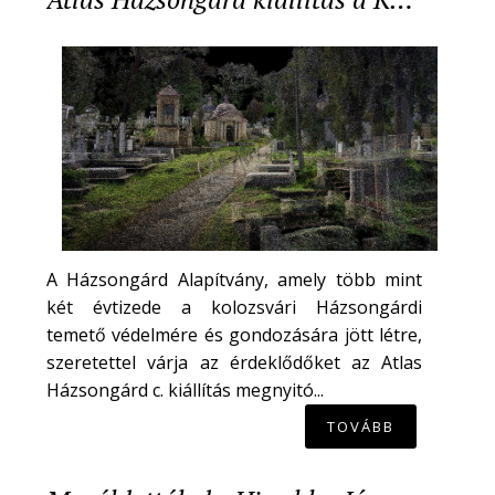
A Házsongárd Alapítvány, amely több mint
két évtizede a kolozsvári Házsongárdi
temető védelmére és gondozására jött létre,
szeretettel várja az érdeklődőket az Atlas
Házsongárd c. kiállítás megnyitó...
TOVÁBB