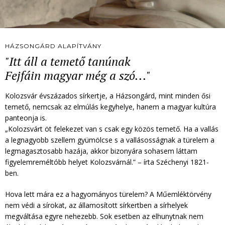
HÁZSONGÁRD ALAPÍTVÁNY
"Itt áll a temető tanúnak
Fejfáin magyar még a szó..."
Kolozsvár évszázados sírkertje, a Házsongárd, mint minden ősi
temető, nemcsak az elmúlás kegyhelye, hanem a magyar kultúra
panteonja is.
„Kolozsvárt öt felekezet van s csak egy közös temető. Ha a vallás
a legnagyobb szellem gyümölcse s a vallásosságnak a türelem a
legmagasztosabb hazája, akkor bizonyára sohasem láttam
figyelemreméltóbb helyet Kolozsvárnál.” – írta Széchenyi 1821-
ben.
Hova lett mára ez a hagyományos türelem? A Műemléktörvény
nem védi a sírokat, az államosított sírkertben a sírhelyek
megváltása egyre nehezebb. Sok esetben az elhunytnak nem