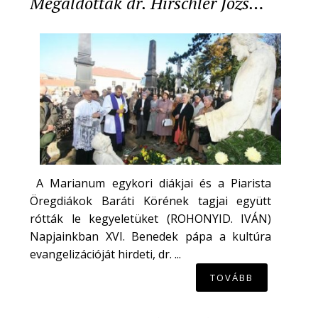
Megáldották dr. Hirschler Józs…
A Marianum egykori diákjai és a Piarista
Öregdiákok Baráti Körének tagjai együtt
rótták le kegyeletüket (ROHONYID. IVÁN)
Napjainkban XVI. Benedek pápa a kultúra
evangelizációját hirdeti, dr. ...
TOVÁBB