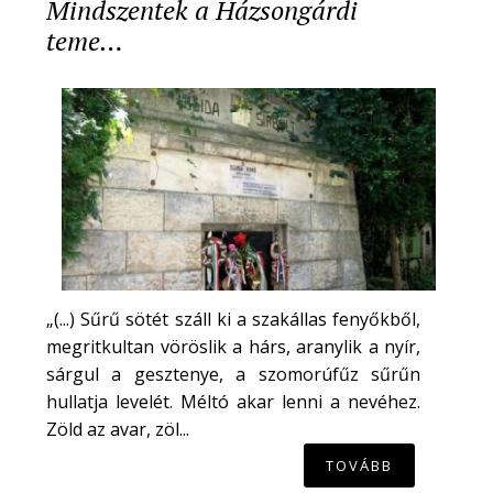
Mindszentek a Házsongárdi
teme…
„(...) Sűrű sötét száll ki a szakállas fenyőkből,
megritkultan vöröslik a hárs, aranylik a nyír,
sárgul a gesztenye, a szomorúfűz sűrűn
hullatja levelét. Méltó akar lenni a nevéhez.
Zöld az avar, zöl...
TOVÁBB