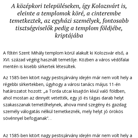
A középkori településeken, így Kolozsvárt is,
eleinte a templomok köré, a cinterembe
temetkeztek, az egyházi személyek, fontosabb
tisztségviselők pedig a templom földjébe,
kriptájába
A főtéri Szent Mihály templom körül alakult ki Kolozsvár első, a
XVI. század végéig használt temetője. Közben a város védőfalai
mentén is kisebb sírkertek létesültek.
Az 1585-ben kitört nagy pestisjárvány idején már nem volt hely a
régebbi sírkertekben, úgyhogy a városi tanács május 11-én
határozatot hozott: „a Torda utcai kisajtón kívül való földben,
ahol mostan az dinnyét vetették, egy jó és tágas darab helyt
szakasszanak temetőhelynek, ahova mind szegény és gazdag
személy válogatás nélkül temetkeznék, mely helyt jó örökös
sövénnyel befogjanak”. .
Az 1585-ben kitört nagy pestisjárvány idején már nem volt hely a