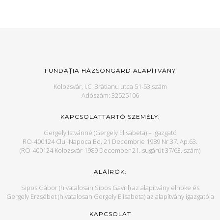
FUNDAȚIA HÁZSONGÁRD ALAPÍTVÁNY
Kolozsvár, I.C. Brătianu utca 51-53 szám
Adószám: 32525106
KAPCSOLATTARTÓ SZEMÉLY:
Gergely Istvánné (Gergely Elisabeta) – igazgató
RO-400124 Cluj-Napoca Bd. 21 Decembrie 1989 Nr.37. Ap.63.
(RO-400124 Kolozsvár 1989 December 21. sugárút 37/63. szám)
ALÁÍRÓK:
Sipos Gábor (hivatalosan Sipos Gavril) az alapítvány elnöke és
Gergely Erzsébet (hivatalosan Gergely Elisabeta) az alapítvány igazgatója
KAPCSOLAT