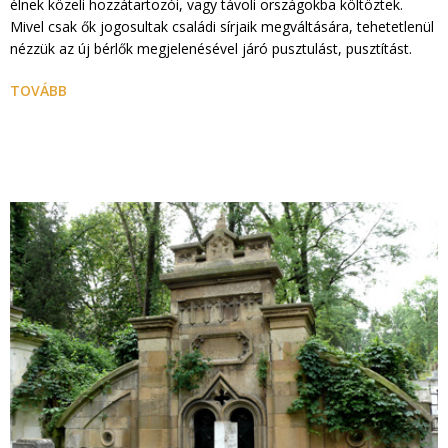
élnek közeli hozzátartozói, vagy távoli országokba költöztek.
Mivel csak ők jogosultak családi sírjaik megváltására, tehetetlenül
nézzük az új bérlők megjelenésével járó pusztulást, pusztítást.
TOVÁBB