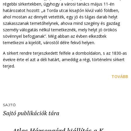
régebbi sírkertekben, úgyhogy a városi tanács május 11-én
határozatot hozott: „a Torda utcai kisajtón kívül való földben,
ahol mostan az dinnyét vetették, egy jó és tágas darab helyt
szakasszanak temetőhelynek, ahova mind szegény és gazdag
személy válogatás nélkül temetkeznék, mely helyt jó örökös
sövénnyel befogjanak”. Még abban az évben elkezdtek
temetkezni a kijelölt, várostól délre fekvő helyen.
A sírkert rendre terjeszkedett felfele a domboldalon, s az 1830-as
évekre érte el azt a déli határt, ameddig a régi, történelmi sírkert
terjed.
TOVÁBB
SAJTÓ
Sajtó publikációk tára
Atlas Házsongárd kiállítás a K…