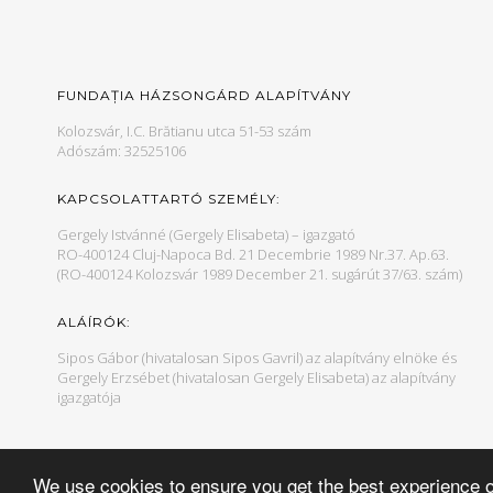
FUNDAȚIA HÁZSONGÁRD ALAPÍTVÁNY
Kolozsvár, I.C. Brătianu utca 51-53 szám
Adószám: 32525106
KAPCSOLATTARTÓ SZEMÉLY:
Gergely Istvánné (Gergely Elisabeta) – igazgató
RO-400124 Cluj-Napoca Bd. 21 Decembrie 1989 Nr.37. Ap.63.
(RO-400124 Kolozsvár 1989 December 21. sugárút 37/63. szám)
ALÁÍRÓK:
Sipos Gábor (hivatalosan Sipos Gavril) az alapítvány elnöke és
Gergely Erzsébet (hivatalosan Gergely Elisabeta) az alapítvány
igazgatója
We use cookies to ensure you get the best experience 