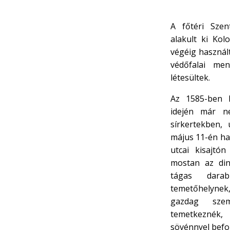
A főtéri Sze
alakult ki Kol
végéig használ
védőfalai men
létesültek.
Az 1585-ben k
idején már n
sírkertekben,
május 11-én ha
utcai kisajtón
mostan az din
tágas darab
temetőhelynek
gazdag szem
temetkeznék,
sövénnyel befog