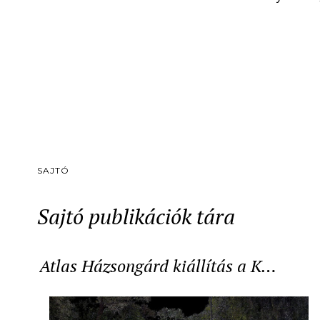
SAJTÓ
Sajtó publikációk tára
Atlas Házsongárd kiállítás a K…