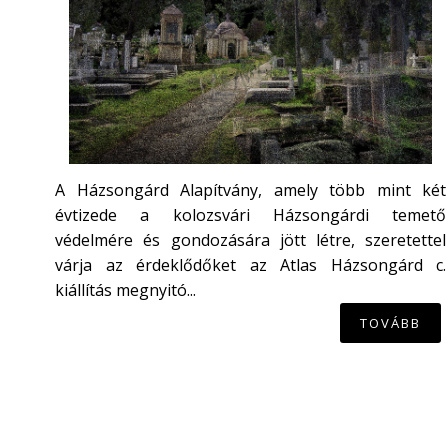
A Házsongárd Alapítvány, amely több mint két
évtizede a kolozsvári Házsongárdi temető
védelmére és gondozására jött létre, szeretettel
várja az érdeklődőket az Atlas Házsongárd c.
kiállítás megnyitó...
TOVÁBB