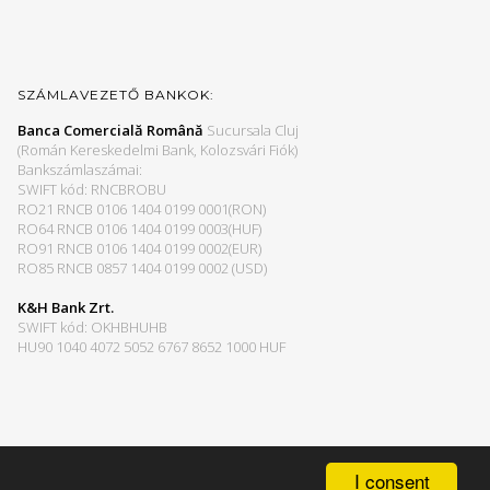
SZÁMLAVEZETŐ BANKOK:
Banca Comercială Română
Sucursala Cluj
(Román Kereskedelmi Bank, Kolozsvári Fiók)
Bankszámlaszámai:
SWIFT kód: RNCBROBU
RO21 RNCB 0106 1404 0199 0001(RON)
RO64 RNCB 0106 1404 0199 0003(HUF)
RO91 RNCB 0106 1404 0199 0002(EUR)
RO85 RNCB 0857 1404 0199 0002 (USD)
K&H Bank Zrt.
SWIFT kód: OKHBHUHB
HU90 1040 4072 5052 6767 8652 1000 HUF
I consent