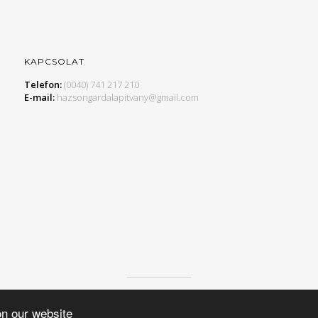
KAPCSOLAT
Telefon:
(0040) 741 217 210
E-mail:
hazsongardalapitvany@gmail.com
© 2015 HAZSONGÁRD ALAPÍTVÁNY, MINDEN JOG FENNTARTVA.
on our website