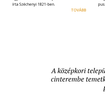
írta Széchenyi 1821-ben.
pusz
TOVÁBB
A középkori telepü
cinterembe temetke