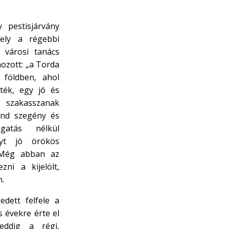
 pestisjárvány
ely a régebbi
 városi tanács
ozott: „a Torda
ó földben, ahol
ték, egy jó és
szakasszanak
ind szegény és
gatás nélkül
lyt jó örökös
 Még abban az
ni a kijelölt,
n.
edett felfele a
 évekre érte el
eddig a régi,