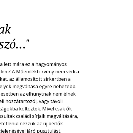
nak
zó..."
a lett mára ez a hagyományos
elem? A Műemléktörvény nem védi a
kat, az államosított sírkertben a
helyek megváltása egyre nehezebb.
 esetben az elhunytnak nem élnek
li hozzátartozói, vagy távoli
zágokba költöztek. Mivel csak ők
sultak családi sírjaik megváltására,
etetlenül nézzük az új bérlők
jelenésével járó pusztulást,