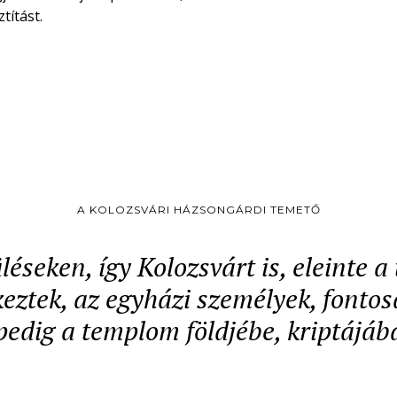
títást.
A KOLOZSVÁRI HÁZSONGÁRDI TEMETŐ
léseken, így Kolozsvárt is, eleinte 
ztek, az egyházi személyek, fontos
pedig a templom földjébe, kriptájáb