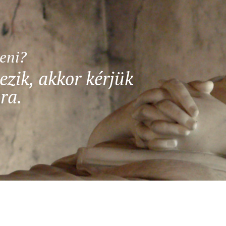
teni?
ezik, akkor kérjük
ra.