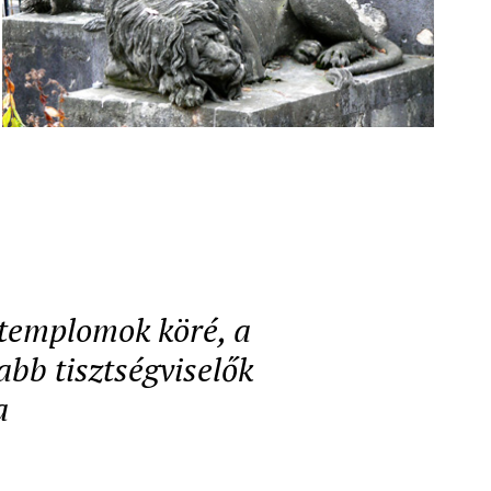
a templomok köré, a
abb tisztségviselők
a