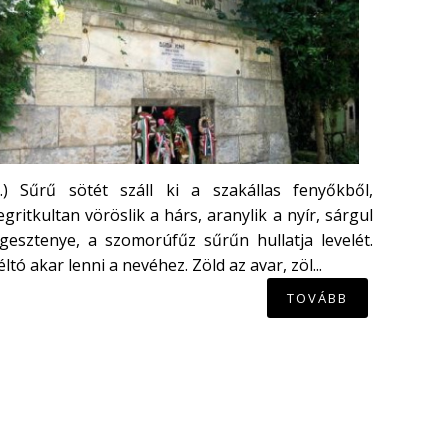
...) Sűrű sötét száll ki a szakállas fenyőkből,
gritkultan vöröslik a hárs, aranylik a nyír, sárgul
gesztenye, a szomorúfűz sűrűn hullatja levelét.
ltó akar lenni a nevéhez. Zöld az avar, zöl...
TOVÁBB