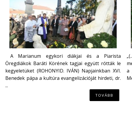
A Marianum egykori diákjai és a Piarista
„(
Öregdiákok Baráti Körének tagjai együtt rótták le
me
kegyeletüket (ROHONYID. IVÁN) Napjainkban XVI.
a 
Benedek pápa a kultúra evangelizációját hirdeti, dr.
Mé
...
TOVÁBB