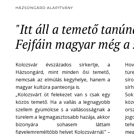
HÁZSONGÁRD ALAPÍTVÁNY
"Itt áll a temető tanú
Fejfáin magyar még a s
Kolozsvár évszázados sírkertje, a
Hov
Házsongárd, mint minden ősi temető,
tür
nemcsak az elmúlás kegyhelye, hanem a
síro
magyar kultúra panteonja is.
sír
„Kolozsvárt öt felekezet van s csak egy
Sok
közös temető. Ha a vallás a legnagyobb
köze
szellem gyümölcse s a vallásosságnak a
ors
türelem a legmagasztosabb hazája, akkor
jogo
bizonyára sohasem láttam
teh
figyelemreméltóbb helyet Kolozsvárnál.” –
meg