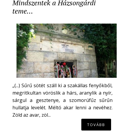
Mindszentek a Házsongárdi
teme…
„(...) Sűrű sötét száll ki a szakállas fenyőkből,
megritkultan vöröslik a hárs, aranylik a nyír,
sárgul a gesztenye, a szomorúfűz sűrűn
hullatja levelét. Méltó akar lenni a nevéhez.
Zöld az avar, zöl...
TOVÁBB