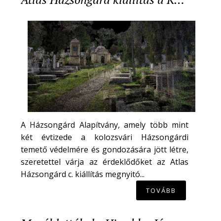
A Házsongárd Alapítvány, amely több mint
két évtizede a kolozsvári Házsongárdi
temető védelmére és gondozására jött létre,
szeretettel várja az érdeklődőket az Atlas
Házsongárd c. kiállítás megnyitó...
TOVÁBB