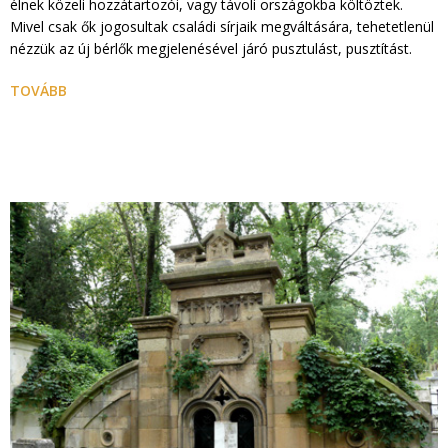
élnek közeli hozzátartozói, vagy távoli országokba költöztek.
Mivel csak ők jogosultak családi sírjaik megváltására, tehetetlenül
nézzük az új bérlők megjelenésével járó pusztulást, pusztítást.
TOVÁBB