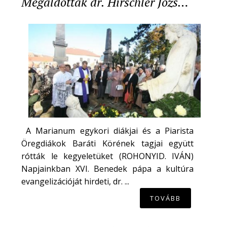
Megáldották dr. Hirschler Józs…
A Marianum egykori diákjai és a Piarista
Öregdiákok Baráti Körének tagjai együtt
rótták le kegyeletüket (ROHONYID. IVÁN)
Napjainkban XVI. Benedek pápa a kultúra
evangelizációját hirdeti, dr. ...
TOVÁBB