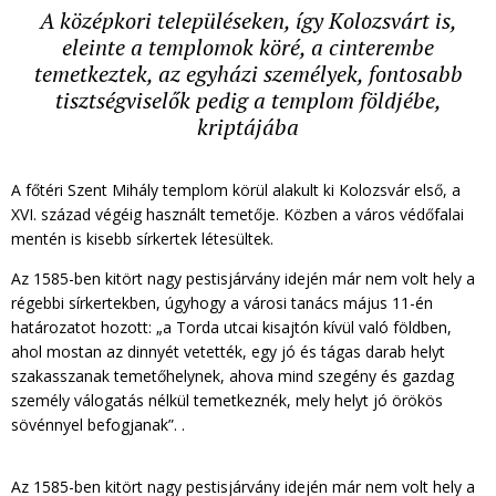
A középkori településeken, így Kolozsvárt is,
eleinte a templomok köré, a cinterembe
temetkeztek, az egyházi személyek, fontosabb
tisztségviselők pedig a templom földjébe,
kriptájába
A főtéri Szent Mihály templom körül alakult ki Kolozsvár első, a
XVI. század végéig használt temetője. Közben a város védőfalai
mentén is kisebb sírkertek létesültek.
Az 1585-ben kitört nagy pestisjárvány idején már nem volt hely a
régebbi sírkertekben, úgyhogy a városi tanács május 11-én
határozatot hozott: „a Torda utcai kisajtón kívül való földben,
ahol mostan az dinnyét vetették, egy jó és tágas darab helyt
szakasszanak temetőhelynek, ahova mind szegény és gazdag
személy válogatás nélkül temetkeznék, mely helyt jó örökös
sövénnyel befogjanak”. .
Az 1585-ben kitört nagy pestisjárvány idején már nem volt hely a