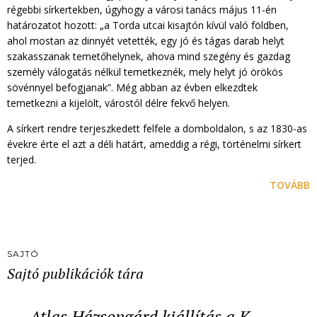
régebbi sírkertekben, úgyhogy a városi tanács május 11-én
határozatot hozott: „a Torda utcai kisajtón kívül való földben,
ahol mostan az dinnyét vetették, egy jó és tágas darab helyt
szakasszanak temetőhelynek, ahova mind szegény és gazdag
személy válogatás nélkül temetkeznék, mely helyt jó örökös
sövénnyel befogjanak”. Még abban az évben elkezdtek
temetkezni a kijelölt, várostól délre fekvő helyen.
A sírkert rendre terjeszkedett felfele a domboldalon, s az 1830-as
évekre érte el azt a déli határt, ameddig a régi, történelmi sírkert
terjed.
TOVÁBB
SAJTÓ
Sajtó publikációk tára
Atlas Házsongárd kiállítás a K…