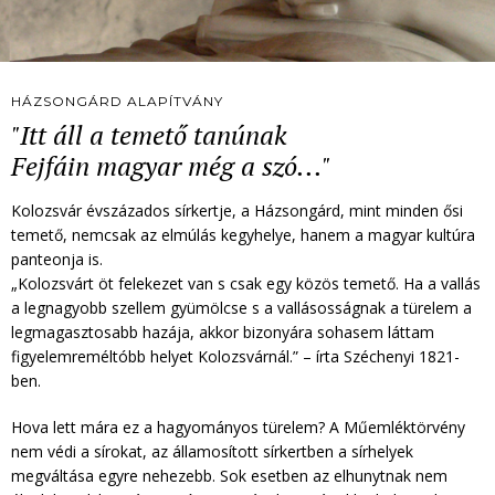
HÁZSONGÁRD ALAPÍTVÁNY
"Itt áll a temető tanúnak
Fejfáin magyar még a szó..."
Kolozsvár évszázados sírkertje, a Házsongárd, mint minden ősi
temető, nemcsak az elmúlás kegyhelye, hanem a magyar kultúra
panteonja is.
„Kolozsvárt öt felekezet van s csak egy közös temető. Ha a vallás
a legnagyobb szellem gyümölcse s a vallásosságnak a türelem a
legmagasztosabb hazája, akkor bizonyára sohasem láttam
figyelemreméltóbb helyet Kolozsvárnál.” – írta Széchenyi 1821-
ben.
Hova lett mára ez a hagyományos türelem? A Műemléktörvény
nem védi a sírokat, az államosított sírkertben a sírhelyek
megváltása egyre nehezebb. Sok esetben az elhunytnak nem