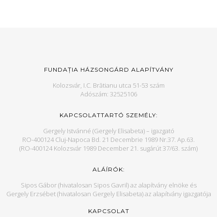
FUNDAȚIA HÁZSONGÁRD ALAPÍTVÁNY
Kolozsvár, I.C. Brătianu utca 51-53 szám
Adószám: 32525106
KAPCSOLATTARTÓ SZEMÉLY:
Gergely Istvánné (Gergely Elisabeta) – igazgató
RO-400124 Cluj-Napoca Bd. 21 Decembrie 1989 Nr.37. Ap.63.
(RO-400124 Kolozsvár 1989 December 21. sugárút 37/63. szám)
ALÁÍRÓK:
Sipos Gábor (hivatalosan Sipos Gavril) az alapítvány elnöke és
Gergely Erzsébet (hivatalosan Gergely Elisabeta) az alapítvány igazgatója
KAPCSOLAT