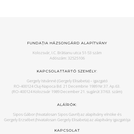
FUNDAȚIA HÁZSONGÁRD ALAPÍTVÁNY
Kolozsvár, I.C. Brătianu utca 51-53 szám
Adószám: 32525106
KAPCSOLATTARTÓ SZEMÉLY:
Gergely Istvánné (Gergely Elisabeta) – igazgató
RO-400124 Cluj-Napoca Bd. 21 Decembrie 1989 Nr.37. Ap.63.
(RO-400124 Kolozsvár 1989 December 21. sugárút 37/63. szám)
ALÁÍRÓK:
Sipos Gábor (hivatalosan Sipos Gavril) az alapítvány elnöke és
Gergely Erzsébet (hivatalosan Gergely Elisabeta) az alapítvány igazgatója
KAPCSOLAT