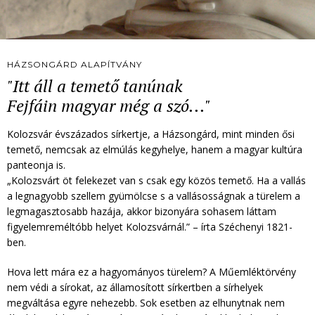
HÁZSONGÁRD ALAPÍTVÁNY
"Itt áll a temető tanúnak
Fejfáin magyar még a szó..."
Kolozsvár évszázados sírkertje, a Házsongárd, mint minden ősi
temető, nemcsak az elmúlás kegyhelye, hanem a magyar kultúra
panteonja is.
„Kolozsvárt öt felekezet van s csak egy közös temető. Ha a vallás
a legnagyobb szellem gyümölcse s a vallásosságnak a türelem a
legmagasztosabb hazája, akkor bizonyára sohasem láttam
figyelemreméltóbb helyet Kolozsvárnál.” – írta Széchenyi 1821-
ben.
Hova lett mára ez a hagyományos türelem? A Műemléktörvény
nem védi a sírokat, az államosított sírkertben a sírhelyek
megváltása egyre nehezebb. Sok esetben az elhunytnak nem