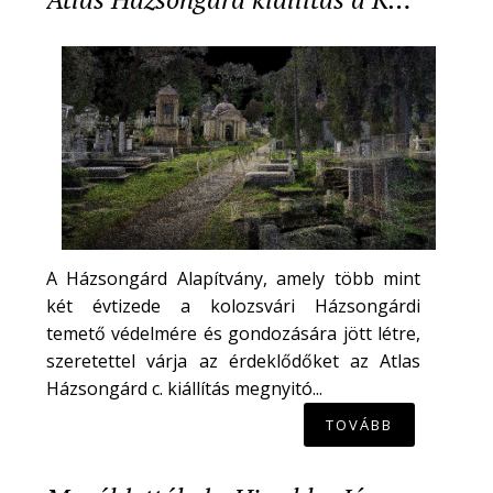
A Házsongárd Alapítvány, amely több mint
két évtizede a kolozsvári Házsongárdi
temető védelmére és gondozására jött létre,
szeretettel várja az érdeklődőket az Atlas
Házsongárd c. kiállítás megnyitó...
TOVÁBB