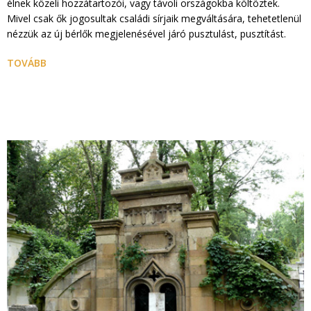
élnek közeli hozzátartozói, vagy távoli országokba költöztek.
Mivel csak ők jogosultak családi sírjaik megváltására, tehetetlenül
nézzük az új bérlők megjelenésével járó pusztulást, pusztítást.
TOVÁBB