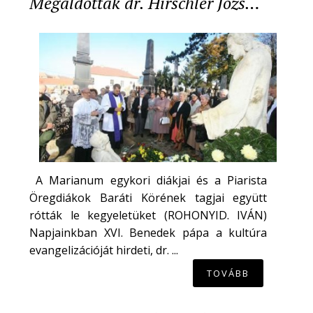
Megáldották dr. Hirschler Józs…
A Marianum egykori diákjai és a Piarista
Öregdiákok Baráti Körének tagjai együtt
rótták le kegyeletüket (ROHONYID. IVÁN)
Napjainkban XVI. Benedek pápa a kultúra
evangelizációját hirdeti, dr. ...
TOVÁBB