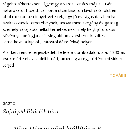
régebbi sírkertekben, úgyhogy a városi tanács május 11-én
határozatot hozott: „a Torda utcai kisajtón kívül való földben,
ahol mostan az dinnyét vetették, egy jó és tágas darab helyt
szakasszanak temetőhelynek, ahova mind szegény és gazdag
személy válogatás nélkül temetkeznék, mely helyt jó örökös
sövénnyel befogjanak”. Még abban az évben elkezdtek
temetkezni a kijelölt, várostól délre fekvő helyen.
A sírkert rendre terjeszkedett felfele a domboldalon, s az 1830-as
évekre érte el azt a déli határt, ameddig a régi, történelmi sírkert
terjed.
TOVÁBB
SAJTÓ
Sajtó publikációk tára
Atlas Házsongárd kiállítás a K…