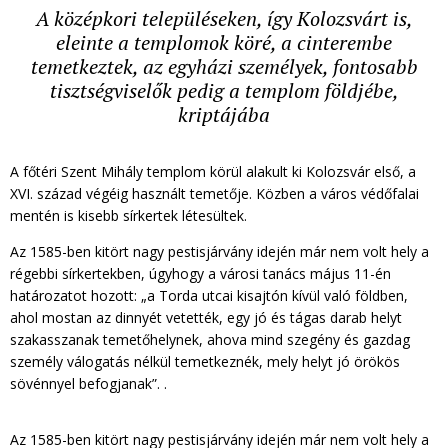
A középkori településeken, így Kolozsvárt is,
eleinte a templomok köré, a cinterembe
temetkeztek, az egyházi személyek, fontosabb
tisztségviselők pedig a templom földjébe,
kriptájába
A főtéri Szent Mihály templom körül alakult ki Kolozsvár első, a
XVI. század végéig használt temetője. Közben a város védőfalai
mentén is kisebb sírkertek létesültek.
Az 1585-ben kitört nagy pestisjárvány idején már nem volt hely a
régebbi sírkertekben, úgyhogy a városi tanács május 11-én
határozatot hozott: „a Torda utcai kisajtón kívül való földben,
ahol mostan az dinnyét vetették, egy jó és tágas darab helyt
szakasszanak temetőhelynek, ahova mind szegény és gazdag
személy válogatás nélkül temetkeznék, mely helyt jó örökös
sövénnyel befogjanak”. .
Az 1585-ben kitört nagy pestisjárvány idején már nem volt hely a