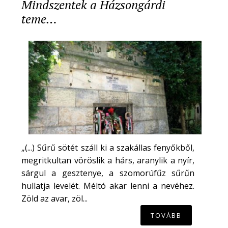
Mindszentek a Házsongárdi
teme…
„(...) Sűrű sötét száll ki a szakállas fenyőkből,
megritkultan vöröslik a hárs, aranylik a nyír,
sárgul a gesztenye, a szomorúfűz sűrűn
hullatja levelét. Méltó akar lenni a nevéhez.
Zöld az avar, zöl...
TOVÁBB