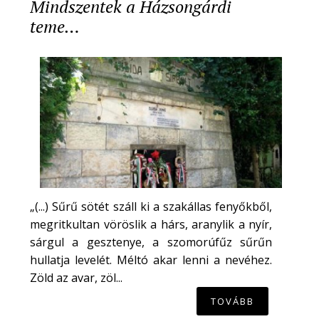
Mindszentek a Házsongárdi
teme…
„(...) Sűrű sötét száll ki a szakállas fenyőkből,
megritkultan vöröslik a hárs, aranylik a nyír,
sárgul a gesztenye, a szomorúfűz sűrűn
hullatja levelét. Méltó akar lenni a nevéhez.
Zöld az avar, zöl...
TOVÁBB