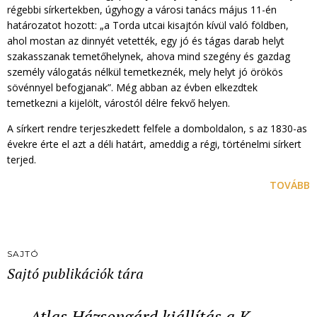
régebbi sírkertekben, úgyhogy a városi tanács május 11-én
határozatot hozott: „a Torda utcai kisajtón kívül való földben,
ahol mostan az dinnyét vetették, egy jó és tágas darab helyt
szakasszanak temetőhelynek, ahova mind szegény és gazdag
személy válogatás nélkül temetkeznék, mely helyt jó örökös
sövénnyel befogjanak”. Még abban az évben elkezdtek
temetkezni a kijelölt, várostól délre fekvő helyen.
A sírkert rendre terjeszkedett felfele a domboldalon, s az 1830-as
évekre érte el azt a déli határt, ameddig a régi, történelmi sírkert
terjed.
TOVÁBB
SAJTÓ
Sajtó publikációk tára
Atlas Házsongárd kiállítás a K…