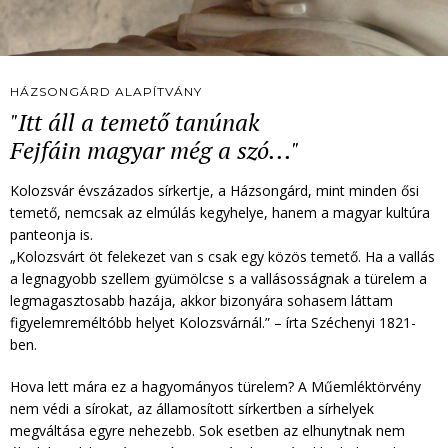
HÁZSONGÁRD ALAPÍTVÁNY
"Itt áll a temető tanúnak
Fejfáin magyar még a szó..."
Kolozsvár évszázados sírkertje, a Házsongárd, mint minden ősi
temető, nemcsak az elmúlás kegyhelye, hanem a magyar kultúra
panteonja is.
„Kolozsvárt öt felekezet van s csak egy közös temető. Ha a vallás
a legnagyobb szellem gyümölcse s a vallásosságnak a türelem a
legmagasztosabb hazája, akkor bizonyára sohasem láttam
figyelemreméltóbb helyet Kolozsvárnál.” – írta Széchenyi 1821-
ben.
Hova lett mára ez a hagyományos türelem? A Műemléktörvény
nem védi a sírokat, az államosított sírkertben a sírhelyek
megváltása egyre nehezebb. Sok esetben az elhunytnak nem