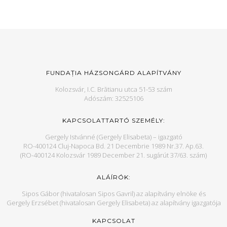
FUNDAȚIA HÁZSONGÁRD ALAPÍTVÁNY
Kolozsvár, I.C. Brătianu utca 51-53 szám
Adószám: 32525106
KAPCSOLATTARTÓ SZEMÉLY:
Gergely Istvánné (Gergely Elisabeta) – igazgató
RO-400124 Cluj-Napoca Bd. 21 Decembrie 1989 Nr.37. Ap.63.
(RO-400124 Kolozsvár 1989 December 21. sugárút 37/63. szám)
ALÁÍRÓK:
Sipos Gábor (hivatalosan Sipos Gavril) az alapítvány elnöke és
Gergely Erzsébet (hivatalosan Gergely Elisabeta) az alapítvány igazgatója
KAPCSOLAT