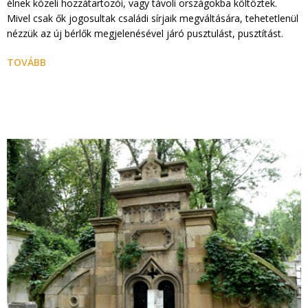
élnek közeli hozzátartozói, vagy távoli országokba költöztek.
Mivel csak ők jogosultak családi sírjaik megváltására, tehetetlenül
nézzük az új bérlők megjelenésével járó pusztulást, pusztítást.
TOVÁBB