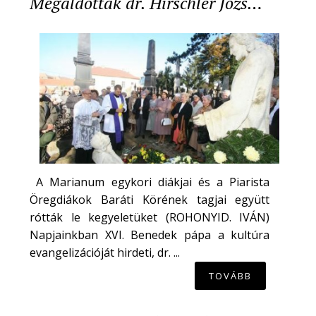
Megáldották dr. Hirschler Józs…
A Marianum egykori diákjai és a Piarista
Öregdiákok Baráti Körének tagjai együtt
rótták le kegyeletüket (ROHONYID. IVÁN)
Napjainkban XVI. Benedek pápa a kultúra
evangelizációját hirdeti, dr. ...
TOVÁBB