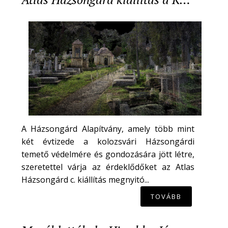
A Házsongárd Alapítvány, amely több mint
két évtizede a kolozsvári Házsongárdi
temető védelmére és gondozására jött létre,
szeretettel várja az érdeklődőket az Atlas
Házsongárd c. kiállítás megnyitó...
TOVÁBB