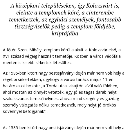
A középkori településeken, így Kolozsvárt is,
eleinte a templomok köré, a cinterembe
temetkeztek, az egyházi személyek, fontosabb
tisztségviselők pedig a templom földjébe,
kriptájába
A főtéri Szent Mihály templom körül alakult ki Kolozsvár első, a
XVI. század végéig használt temetője. Közben a város védőfalai
mentén is kisebb sírkertek létesültek.
Az 1585-ben kitört nagy pestisjárvány idején már nem volt hely a
régebbi sírkertekben, úgyhogy a városi tanács május 11-én
határozatot hozott: „a Torda utcai kisajtón kívül való földben,
ahol mostan az dinnyét vetették, egy jó és tágas darab helyt
szakasszanak temetőhelynek, ahova mind szegény és gazdag
személy válogatás nélkül temetkeznék, mely helyt jó örökös
sövénnyel befogjanak”. .
Az 1585-ben kitört nagy pestisjárvány idején már nem volt hely a